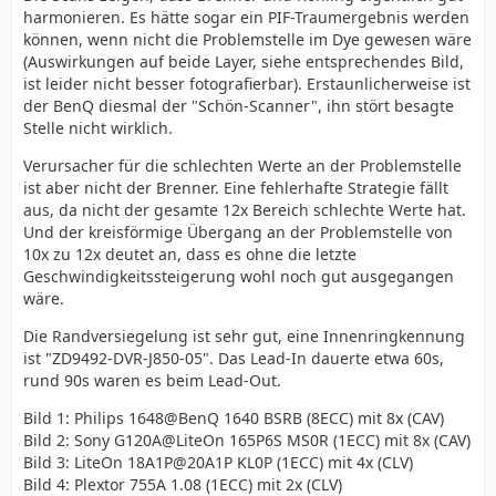
harmonieren. Es hätte sogar ein PIF-Traumergebnis werden
können, wenn nicht die Problemstelle im Dye gewesen wäre
(Auswirkungen auf beide Layer, siehe entsprechendes Bild,
ist leider nicht besser fotografierbar). Erstaunlicherweise ist
der BenQ diesmal der "Schön-Scanner", ihn stört besagte
Stelle nicht wirklich.
Verursacher für die schlechten Werte an der Problemstelle
ist aber nicht der Brenner. Eine fehlerhafte Strategie fällt
aus, da nicht der gesamte 12x Bereich schlechte Werte hat.
Und der kreisförmige Übergang an der Problemstelle von
10x zu 12x deutet an, dass es ohne die letzte
Geschwindigkeitssteigerung wohl noch gut ausgegangen
wäre.
Die Randversiegelung ist sehr gut, eine Innenringkennung
ist "ZD9492-DVR-J850-05". Das Lead-In dauerte etwa 60s,
rund 90s waren es beim Lead-Out.
Bild 1: Philips 1648@BenQ 1640 BSRB (8ECC) mit 8x (CAV)
Bild 2: Sony G120A@LiteOn 165P6S MS0R (1ECC) mit 8x (CAV)
Bild 3: LiteOn 18A1P@20A1P KL0P (1ECC) mit 4x (CLV)
Bild 4: Plextor 755A 1.08 (1ECC) mit 2x (CLV)