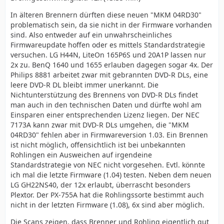
In älteren Brennern dürften diese neuen "MKM 04RD30"
problematisch sein, da sie nicht in der Firmware vorhanden
sind. Also entweder auf ein unwahrscheinliches
Firmwareupdate hoffen oder es mittels Standardstrategie
versuchen. LG H44N, LiteOn 165P6S und 20A1P lassen nur
2x zu. BenQ 1640 und 1655 erlauben dagegen sogar 4x. Der
Philips 8881 arbeitet zwar mit gebrannten DVD-R DLs, eine
leere DVD-R DL bleibt immer unerkannt. Die
Nichtunterstützung des Brennens von DVD-R DLs findet
man auch in den technischen Daten und dürfte wohl am
Einsparen einer entsprechenden Lizenz liegen. Der NEC
7173A kann zwar mit DVD-R DLs umgehen, die "MKM
04RD30" fehlen aber in Firmwareversion 1.03. Ein Brennen
ist nicht möglich, offensichtlich ist bei unbekannten
Rohlingen ein Ausweichen auf irgendeine
Standardstrategie von NEC nicht vorgesehen. Evtl. könnte
ich mal die letzte Firmware (1.04) testen. Neben dem neuen
LG GH22NS40, der 12x erlaubt, überrascht besonders
Plextor. Der PX-755A hat die Rohlingssorte bestimmt auch
nicht in der letzten Firmware (1.08), 6x sind aber möglich.
Die Scans zeigen, dass Brenner und Rohling eigentlich gut