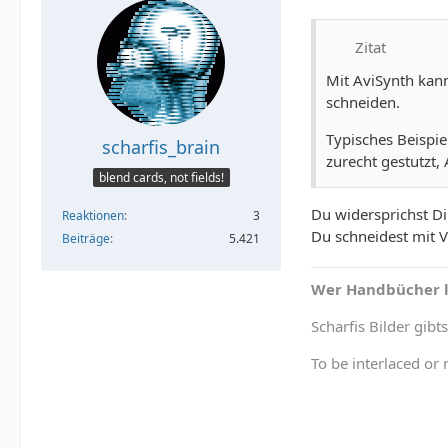
Zitat
Mit AviSynth kan
schneiden.
Typisches Beispi
scharfis_brain
zurecht gestutzt,
blend cards, not fields!
Du widersprichst Di
Reaktionen
3
Du schneidest mit V
Beiträge
5.421
Wer Handbücher li
Scharfis Bilder gibts
To be interlaced or 