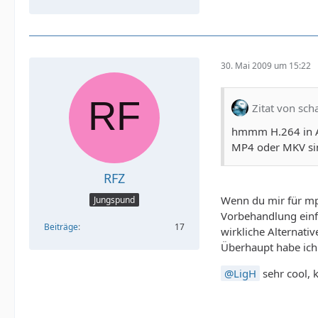
30. Mai 2009 um 15:22
Zitat von sch
hmmm H.264 in AV
MP4 oder MKV sin
RFZ
Wenn du mir für mp
Jungspund
Vorbehandlung einfa
Beiträge
17
wirkliche Alternativ
Überhaupt habe ich 
LigH
sehr cool, 