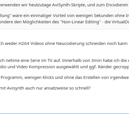
erwenden wir heutzutage AviSynth-Skripte, und zum Encodieren
ung" wäre ein einmaliger Vorteil von wenigen Sekunden ohne Ind
ondere den Möglichkeiten des "Non-Linear Editing" - die VirtualDu
ich weder H264 Videos ohne Neucodierung schneiden noch kann
, ich nehme eine Serie im TV auf. Innerhalb von 3min habe ich d
udio und Video Kompression ausgewählt und ggf. Ränder gecroppt 
m Programm, wenigen Klicks und ohne das Erstellen von irgendw
it Avisynth auch nur ansatzweise so schnell?