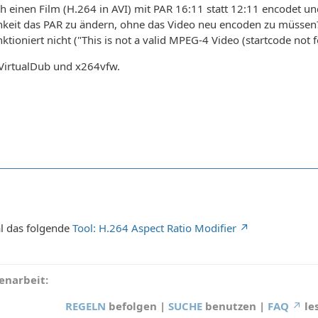
ch einen Film (H.264 in AVI) mit PAR 16:11 statt 12:11 encodet un
chkeit das PAR zu ändern, ohne das Video neu encoden zu müssen
tioniert nicht ("This is not a valid MPEG-4 Video (startcode not
VirtualDub und x264vfw.
l das folgende
Tool: H.264 Aspect Ratio Modifier
narbeit:
REGELN
befolgen |
SUCHE
benutzen |
FAQ
le