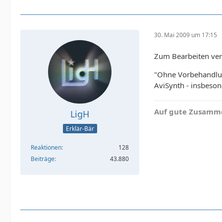
30. Mai 2009 um 17:15
Zum Bearbeiten ver
"Ohne Vorbehandlun
AviSynth - insbeson
Auf gute Zusamme
LigH
Erklär-Bär
Reaktionen
128
Beiträge
43.880