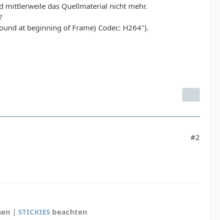
d mittlerweile das Quellmaterial nicht mehr.
?
 found at beginning of Frame) Codec: H264").
#2
sen |
STICKIES
beachten