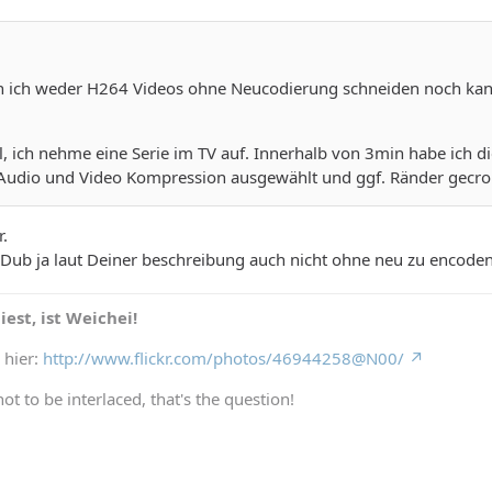
n ich weder H264 Videos ohne Neucodierung schneiden noch ka
el, ich nehme eine Serie im TV auf. Innerhalb von 3min habe ich
 Audio und Video Kompression ausgewählt und ggf. Ränder gecropp
r.
Dub ja laut Deiner beschreibung auch nicht ohne neu zu encoden
est, ist Weichei!
 hier:
http://www.flickr.com/photos/46944258@N00/
not to be interlaced, that's the question!