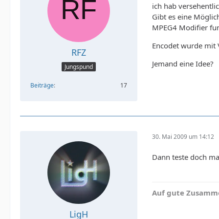
ich hab versehentli
Gibt es eine Mögli
MPEG4 Modifier funk
Encodet wurde mit 
RFZ
Jemand eine Idee?
Jungspund
Beiträge
17
30. Mai 2009 um 14:12
Dann teste doch ma
Auf gute Zusamme
LigH