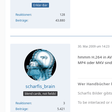
Erklär-Bär
Reaktionen
128
Beiträge
43.880
30. Mai 2009 um 14:23
hmmm H.264 in AVI 
MP4 oder MKV sind 
Wer Handbücher li
scharfis_brain
Scharfis Bilder gibts
blend cards, not fields!
To be interlaced or 
Reaktionen
3
Beiträge
5.421