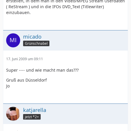
erstellen, in dem man in den Video/MPEG Stream Userdaten
( ReStream ) und in die IFOs DVD_Text (Titlewriter)
einzubauen.
micado
Grünschnabel
17. Juni 2009 um 09:11
Super ---- und wie macht man das???
Gruß aus Düsseldorf
Jo
katjarella
jetzt *2+