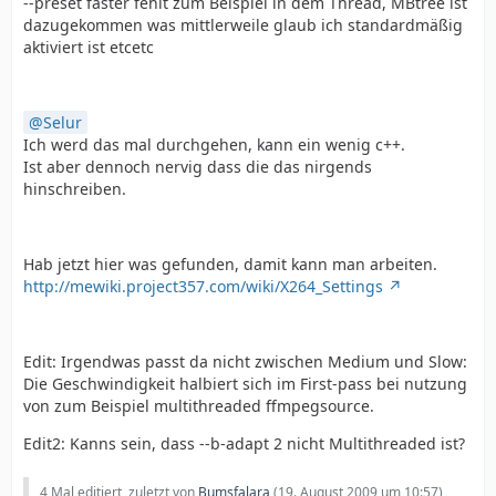
--preset faster fehlt zum Beispiel in dem Thread, MBtree ist
dazugekommen was mittlerweile glaub ich standardmäßig
aktiviert ist etcetc
Selur
Ich werd das mal durchgehen, kann ein wenig c++.
Ist aber dennoch nervig dass die das nirgends
hinschreiben.
Hab jetzt hier was gefunden, damit kann man arbeiten.
http://mewiki.project357.com/wiki/X264_Settings
Edit: Irgendwas passt da nicht zwischen Medium und Slow:
Die Geschwindigkeit halbiert sich im First-pass bei nutzung
von zum Beispiel multithreaded ffmpegsource.
Edit2: Kanns sein, dass --b-adapt 2 nicht Multithreaded ist?
4 Mal editiert, zuletzt von
Bumsfalara
(
19. August 2009 um 10:57
)