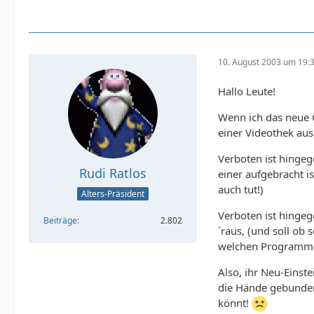
10. August 2003 um 19:
Hallo Leute!
Wenn ich das neue G
einer Videothek au
Verboten ist hinge
Rudi Ratlos
einer aufgebracht 
auch tut!)
Alters-Präsident
Verboten ist hingeg
Beiträge
2.802
´raus, (und soll ob
welchen Programmen
Also, ihr Neu-Einst
die Hände gebunden
könnt!