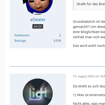
Strafe für das Br
eDealer
Grundsätzlich ist d
gemacht?! Um diese 
ein EX
eine Möglichkeit bi
Reaktionen
2
verhält man sich w
Beiträge
3.576
Das wird wohl noch 
10. August 2003 um 18:
Da dreht es sich d
1) Was ist einerseit
Nicht alles, was ma