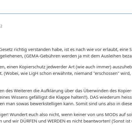
32
esetz richtig verstanden habe, ist es nach wie vor erlaubt, eine
sgeliehenen, (GEMA-Gebühren werden ja mit dem Ausleihen bezahl
gen, einen Kopierschutz jedwerder Art (wie auch immer) auszuheb
ist. (Wobei, wie LigH schon erwähnte, niemand "erschossen" wird
en des Weiteren die Aufklärung über das Überwinden des Kopier-Sch
 seines Wissens gefälligst die Klappe halten!!). DAS wiederum hei
 man sowas bewerkstelligen kann. Somit sind uns also in diese
eiger! Wundert euch also nicht, wenn keiner von uns MODs auf solc
 und wir DÜRFEN und WERDEN es nicht beantworten! (Sonst ist u