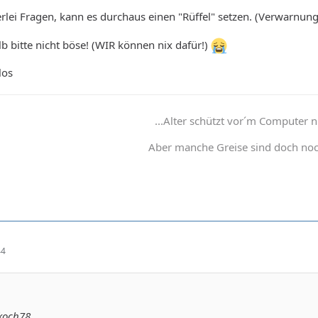
erlei Fragen, kann es durchaus einen "Rüffel" setzen. (Verwarn
lb bitte nicht böse! (WIR können nix dafür!)
los
...Alter schützt vor´m Computer nic
Aber manche Greise sind doch noc
44
koch78