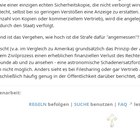
wie einer einzigen echten Sicherheitskopie, die nicht verborgt 
echt, selbst bei so geringen Verstößen eine Anzeige zu erstatte
nzahl von Kopien oder kommerziellem Vertrieb), wird die angelege
(durch den Staat) verfolgt.
d ist das Vergehen, wie hoch ist die Strafe dafür "angemessen"?
scht (v.a. im Vergleich zu Amerika) grundsätzlich das Prinzip d
inem Zivilprozess einen erheblichen finanziellen Verlust des Rech
reunde ab und zu ansehen - eine astronomische Schadenersatzford
nicht möglich. Anders sieht es bei Filesharing oder gar Vertrie
schließlich häufig genug in der Öffentlichkeit darüber berichtet
narbeit:
REGELN
befolgen |
SUCHE
benutzen |
FAQ
le