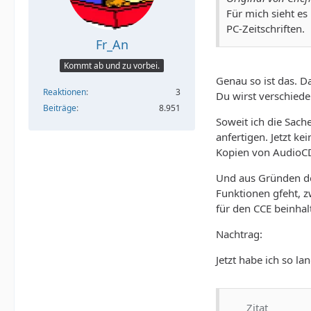
Für mich sieht es
PC-Zeitschriften.
Fr_An
Kommt ab und zu vorbei.
Genau so ist das. D
Reaktionen
3
Du wirst verschied
Beiträge
8.951
Soweit ich die Sach
anfertigen. Jetzt k
Kopien von AudioCDs
Und aus Gründen de
Funktionen gfeht, z
für den CCE beinhal
Nachtrag:
Jetzt habe ich so l
Zitat