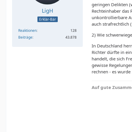
geringen Delikten (
LigH
Rechteinhaber das R
unkontrollierbare A
Erklär-Bär
auch strafrechtlich 
Reaktionen
128
2) Wie schwerwiegen
Beiträge
43.878
In Deutschland herr
Richter dürfte in e
handelt, die sich F
gewisse Regelungen 
rechnen - es wurde 
Auf gute Zusamme