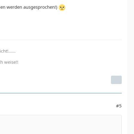
ungen werden ausgesprochen!)
ht!......
h weise!!
#5