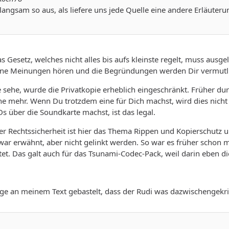
 langsam so aus, als liefere uns jede Quelle eine andere Erläute
as Gesetz, welches nicht alles bis aufs kleinste regelt, muss aus
ene Meinungen hören und die Begründungen werden Dir vermutlic
e sehe, wurde die Privatkopie erheblich eingeschränkt. Früher d
eine mehr. Wenn Du trotzdem eine für Dich machst, wird dies nicht
 über die Soundkarte machst, ist das legal.
r Rechtssicherheit ist hier das Thema Rippen und Kopierschutz
war erwähnt, aber nicht gelinkt werden. So war es früher schon m
tet. Das galt auch für das Tsunami-Codec-Pack, weil darin eben die
ange an meinem Text gebastelt, dass der Rudi was dazwischengekri