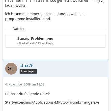
habe hier mal ein screenshoot gemacht wo ich ein film (avi)
laden wollte.
ich bekomme immer diese meldung obwohl alle
programme installiert sind.
Dateien
Staxrip_Problem.png
69,24 kB – 454 Downloads
stax76
Haudegen
4. November 2009 um 18:58
Hi, hast du folgende Datei:
Startverzeichnis\Applications\MKVtoolnix\mkvmerge.exe