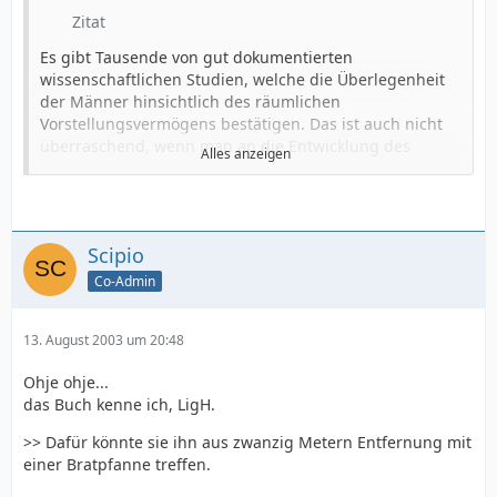
Zitat
Es gibt Tausende von gut dokumentierten
wissenschaftlichen Studien, welche die Überlegenheit
der Männer hinsichtlich des räumlichen
Vorstellungsvermögens bestätigen. Das ist auch nicht
überraschend, wenn man an die Entwicklung des
Alles anzeigen
Mannes als Jäger denkt. Der moderne Mann jedoch
muß sein Mittagessen nicht mehr fangen. Heutzutage
setzt er sein räumliches Vorstellungsvermögen auf
anderen Gebieten ein, wie beispielsweise beim Golf, bei
Scipio
Computerspielen, beim Fußball, Darts und allen
anderen Sportarten oder Tätigkeiten, die in irgendeiner
Co-Admin
Form das Element des Jagens bzw. das Anvisieren eines
Zieles zum Gegenstand haben. Die meisten Frauen
13. August 2003 um 20:48
halten Darts für ein langweiliges Spiel - hätten sie
jedoch einen eigenen Bereich dafür auf der rechten
Ohje ohje...
Gehirnhälfte, würden sie nicht nur Spaß daran haben,
das Buch kenne ich, LigH.
sondern auch gewinnen.
>> Dafür könnte sie ihn aus zwanzig Metern Entfernung mit
Frauen haben keine guten räumlich-visuellen
einer Bratpfanne treffen.
Fähigkeiten, weil sie von jeher kaum etwas anderes
jagen mußten als Männer.