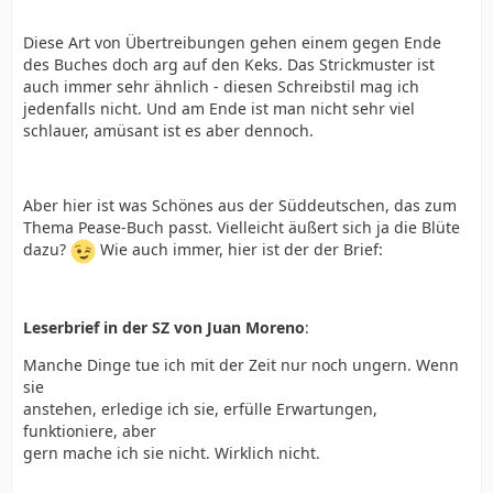
__
Diese Art von Übertreibungen gehen einem gegen Ende
Wie Sie ja bereits wissen, sind die verbalen Fähigkeiten
des Buches doch arg auf den Keks. Das Strickmuster ist
eines Mannes denen einer Frau unterlegen, und da
auch immer sehr ähnlich - diesen Schreibstil mag ich
scheint es fast wie ausgleichende Gerechtigkeit, daß er
jedenfalls nicht. Und am Ende ist man nicht sehr viel
statt dessen einen besseren Orientierungssinn hat. Das
schlauer, amüsant ist es aber dennoch.
bedeutet, daß er problemlos den Weg zur Wohnung
seiner neuen Freundin findet - und, wenn er vor ihrer
Haustür steht, nicht weiß, was er sagen soll.
Aber hier ist was Schönes aus der Süddeutschen, das zum
__
Thema Pease-Buch passt. Vielleicht äußert sich ja die Blüte
Um seine Liebe zu ihr zu beweisen, erklomm er die
dazu?
Wie auch immer, hier ist der der Brief:
höchsten Berge, durchschwamm die tiefsten Meere und
zog durch die weitesten Wüsten. Doch sie verließ ihn -
weil er nie zu Hause war.
Leserbrief in der SZ von Juan Moreno
:
__
Manche Dinge tue ich mit der Zeit nur noch ungern. Wenn
Gestreßte Männer trinken Alkohol und rücken in
sie
anderen Ländern ein. Gestreßte Frauen essen
anstehen, erledige ich sie, erfülle Erwartungen,
Schokolade und rücken in Einkaufszentren ein. Wenn
funktioniere, aber
sie unter Druck stehen, reden Frauen, ohne zu denken,
gern mache ich sie nicht. Wirklich nicht.
und Männer handeln, ohne zu denken. Das ist auch der
Grund dafür, daß neunzig Prozent aller