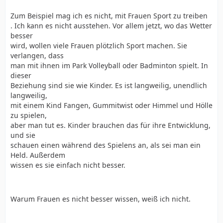
Gefängnisinsassen Männer und neunzig Prozent aller
Zum Beispiel mag ich es nicht, mit Frauen Sport zu treiben
Menschen, die zum Psychotherapeuten gehen, Frauen
. Ich kann es nicht ausstehen. Vor allem jetzt, wo das Wetter
sind.
besser
__
wird, wollen viele Frauen plötzlich Sport machen. Sie
Wenn eine Blondine ihr erstes Kind zur Welt gebracht
verlangen, dass
hat, wird ihr Haar dunkler, denn ihr Östrogenspiegel
man mit ihnen im Park Volleyball oder Badminton spielt. In
nimmt ab. Nach dem zweiten Kind wird das Haar noch
dieser
dunkler. Der Abfall des Östrogenspiegels ist auch der
Beziehung sind sie wie Kinder. Es ist langweilig, unendlich
Grund dafür, daß es nur wenige natürliche Blondinen
langweilig,
gibt, die älter als dreißig sind.
mit einem Kind Fangen, Gummitwist oder Himmel und Hölle
zu spielen,
aber man tut es. Kinder brauchen das für ihre Entwicklung,
und sie
schauen einen während des Spielens an, als sei man ein
Held. Außerdem
wissen es sie einfach nicht besser.
Warum Frauen es nicht besser wissen, weiß ich nicht.