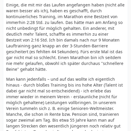
Einige, die mit mir das Laufen angefangen haben (nicht alle
waren besser als ich), haben es geschafft, durch
kontinuierliches Training, im Marathon eine Bestzeit von
immerhin 2:28 Std. zu laufen. Das hätte man am Anfang so
nicht unbedingt für möglich gehalten. Ein anderer, mit
deutlich mehr Talent, schaffte es immerhin zu einer
Bestzeit von 2:16 Std. Ich bin damals nach nur 9 Monaten
Lauftraining ganz knapp an der 3-Stunden-Barriere
gescheitert (es fehlten 44 Sekunden). Fürs erste Mal ist das
gar nicht mal so schlecht. Einen Marathon bin ich seitdem
nie mehr gelaufen, obwohl ich später durchaus "schnellere
Beine" gehabt hätte.
Man kann jedenfalls – und auf das wollte ich eigentlich
hinaus - durch bloßes Training bis ins hohe Alter (Talent ist
dabei gar nicht mal so entscheidend) - ich erlebe das
immer wieder in meinem Verein - erstaunliche (nicht für
möglich gehaltene) Leistungen vollbringen. In unserem
Verein tummeln sich z. B. einige Senioren-Weltmeister.
Manche, die schon in Rente bzw. Pension sind, trainieren
sogar zweimal am Tag. Bis etwa 55 Jahre kann man auf
langen Strecken den wesentlich Jüngeren noch relativ gut