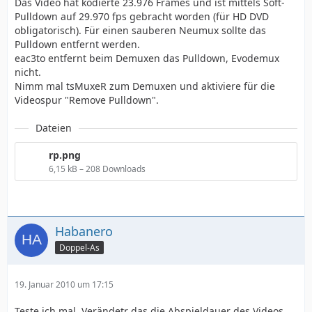
Das Video hat kodierte 23.976 Frames und ist mittels Soft-
Pulldown auf 29.970 fps gebracht worden (für HD DVD
obligatorisch). Für einen sauberen Neumux sollte das
Pulldown entfernt werden.
eac3to entfernt beim Demuxen das Pulldown, Evodemux
nicht.
Nimm mal tsMuxeR zum Demuxen und aktiviere für die
Videospur "Remove Pulldown".
Dateien
rp.png
6,15 kB – 208 Downloads
Habanero
Doppel-As
19. Januar 2010 um 17:15
Teste ich mal. Verändetr das die Abspieldauer des Videos