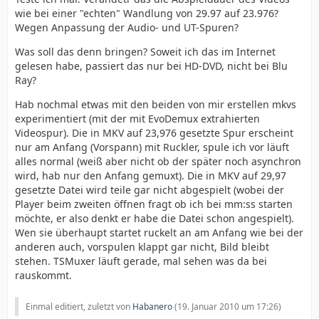
wie bei einer "echten" Wandlung von 29.97 auf 23.976?
Wegen Anpassung der Audio- und UT-Spuren?
Was soll das denn bringen? Soweit ich das im Internet
gelesen habe, passiert das nur bei HD-DVD, nicht bei Blu
Ray?
Hab nochmal etwas mit den beiden von mir erstellen mkvs
experimentiert (mit der mit EvoDemux extrahierten
Videospur). Die in MKV auf 23,976 gesetzte Spur erscheint
nur am Anfang (Vorspann) mit Ruckler, spule ich vor läuft
alles normal (weiß aber nicht ob der später noch asynchron
wird, hab nur den Anfang gemuxt). Die in MKV auf 29,97
gesetzte Datei wird teile gar nicht abgespielt (wobei der
Player beim zweiten öffnen fragt ob ich bei mm:ss starten
möchte, er also denkt er habe die Datei schon angespielt).
Wen sie überhaupt startet ruckelt an am Anfang wie bei der
anderen auch, vorspulen klappt gar nicht, Bild bleibt
stehen. TSMuxer läuft gerade, mal sehen was da bei
rauskommt.
Einmal editiert, zuletzt von
Habanero
(
19. Januar 2010 um 17:26
)