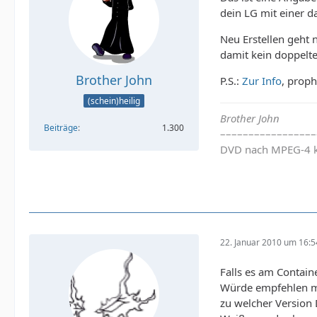
dein LG mit einer d
Neu Erstellen geht 
damit kein doppelter
Brother John
P.S.:
Zur Info
, proph
(schein)heilig
Brother John
Beiträge
1.300
–––––––––––––––––
DVD nach MPEG-4 kl
22. Januar 2010 um 16:5
Falls es am Containe
Würde empfehlen ma
zu welcher Version 