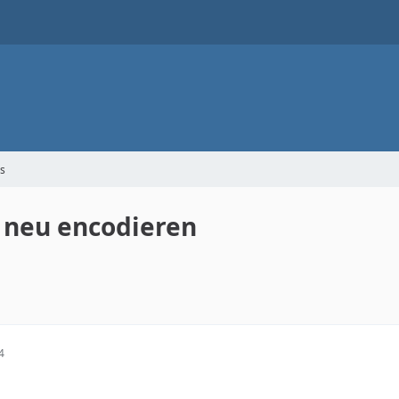
s
. neu encodieren
4