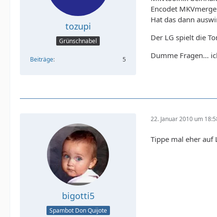
Encodet MKVmerge d
Hat das dann auswi
tozupi
Der LG spielt die To
Grünschnabel
Dumme Fragen... ich
Beiträge
5
22. Januar 2010 um 18:5
Tippe mal eher auf
bigotti5
Spambot Don Quijote