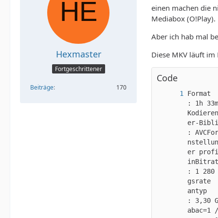
einen machen die n
Mediabox (O!Play).
Aber ich hab mal bei
Hexmaster
Diese MKV läuft im 
Fortgeschrittener
Code
Beiträge
170
Format    
: 1h 33
Kodiere
er-Biblio
: AVCFo
nstellu
er prof
inBitrate 
: 1 280
gsrate 
antyp    
: 3,30 
abac=1 