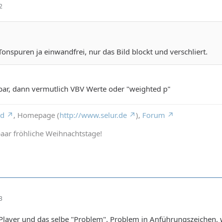
2
Tonspuren ja einwandfrei, nur das Bild blockt und verschliert.
htbar, dann vermutlich VBV Werte oder "weighted p"
rd
, Homepage (
http://www.selur.de
),
Forum
aar fröhliche Weihnachtstage!
3
Player und das selbe "Problem". Problem in Anführungszeichen, we