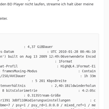
en BD Player nicht laufen, streame ich halt über meine
iter.
GiBDauer                            
gs-Datum                 : UTC 2010-01-28 00:46:10
on') built on Aug 13 2009 12:49:06verwendete Encod
            : 1Format                           
mat-Profil                    : High@L4.1Format-Ei
5 framesMuxing-Modus                     : Contain
4/ISO/AVCDauer                            : 1h 33m
 5 201 KbpsBreite                           
itenverhältnis             : 2,40:1Bildwiederholun
: 8 bitsColorimetrie                     : 4:2:0Sc
 0.313Stream-Größe                     
 r1391 3d0f110Kodierungseinstellungen          : c
ubme=7 / psy=1 / psy_rd=1.0:0.0 / mixed_ref=1 / me