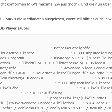
icht konformen MKV's maximal 2% aus (noch). Und die nun über d
 2 MKV's die Mediadaten ausgelesen, eventuell hilft es euch ja we
BD Player sauber:
                       : MatroskaDateigröße                       : 4,37 
minGesamte Bitrate                  : 6 711 KbpsKodierun
ndes Programm             : mkvmerge v2.9.8 ('C'est le b
thek    : libebml v0.7.7 + libmatroska v0.8.1VideoID                   
rmat/Info                      : Advanced Video CodecFor
ngen für CABAC   : JaFormat-Einstellungen für ReFrame : 
ile=Unknown@4.1Codec-ID                         : V_MPEG
                         : 5 068 Kbpsnominale Bitrate                 :
 PixelHöhe                             : 528 PixelBildse
           : 23,976 FPSAuflösung                        
                      : progressivBits/(Pixel*Frame)               :
GiB (75%)verwendete Encoder-Bibliothek    : x264 core 83
/ ref=5 / deblock=1:0:0 / analyse=0x3:0x133 / me=umh / s