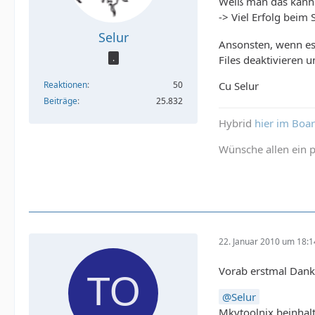
Weiß man das kan
-> Viel Erfolg beim
Selur
Ansonsten, wenn es 
.
Files deaktivieren un
Reaktionen
50
Cu Selur
Beiträge
25.832
Hybrid
hier im Boa
Wünsche allen ein p
22. Januar 2010 um 18:1
Vorab erstmal Dank
Selur
Mkvtoolnix beinhalt