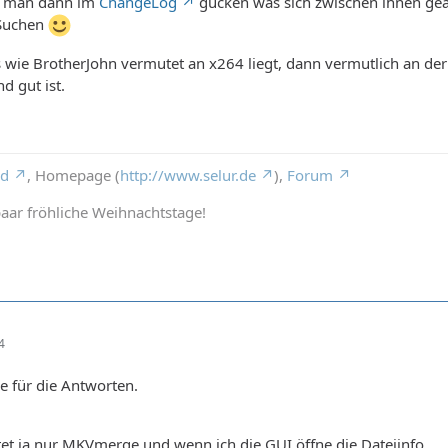
n man dann im
ChangeLog
gucken was sich zwischen ihnen geä
 Suchen
wie BrotherJohn vermutet an x264 liegt, dann vermutlich an der 
d gut ist.
rd
, Homepage (
http://www.selur.de
),
Forum
aar fröhliche Weihnachtstage!
4
e für die Antworten.
et ja nur MKVmerge und wenn ich die GUI öffne die Dateiinfo.