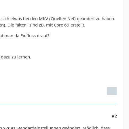
t sich etwas bei den MKV (Quellen Net) geändert zu haben.
). Die "alten" sind zB. mit Core 69 erstellt.
at man da Einfluss drauf?
 dazu zu lernen.
#2
 an x264s Standardeinstellungen geändert. Möglich, dass