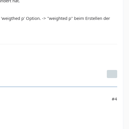
ndert hat.
'weigthed p' Option. -> "weighted p" beim Erstellen der
#4