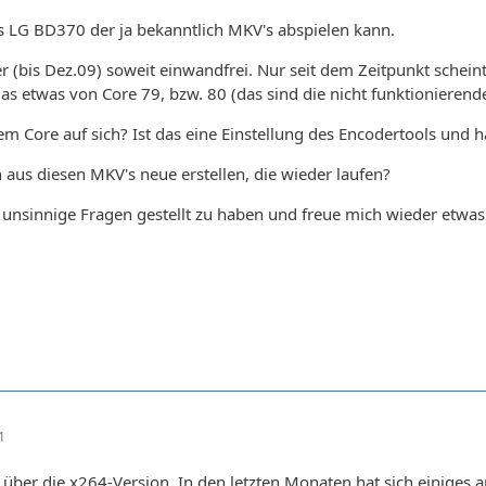
es LG BD370 der ja bekanntlich MKV's abspielen kann.
r (bis Dez.09) soweit einwandfrei. Nur seit dem Zeitpunkt schein
as etwas von Core 79, bzw. 80 (das sind die nicht funktionierenden
em Core auf sich? Ist das eine Einstellung des Encodertools und h
aus diesen MKV's neue erstellen, die wieder laufen?
zu unsinnige Fragen gestellt zu haben und freue mich wieder etwas
1
 über die x264-Version. In den letzten Monaten hat sich einiges