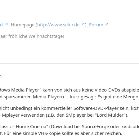
rd
, Homepage (
http://www.selur.de
),
Forum
aar fröhliche Weihnachtstage!
0
dows Media Player" kann von sich aus keine Video-DVDs abspiele
 sparsameren Media-Playern ... kurz gesagt: Es gibt eine Menge
nicht unbedingt ein kommerzieller Software-DVD-Player sein; kos
s Mplayer verwenden (z.B. den SMplayer bei "Lord Mulder").
Classic - Home Cinema" (Download bei SourceForge oder xvidcode
t. Für eine simple VHS-Kopie sollte es aber sicher reichen.