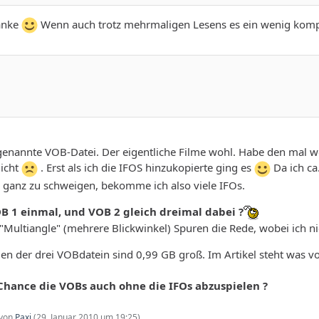
Danke
Wenn auch trotz mehrmaligen Lesens es ein wenig kompli
ogenannte VOB-Datei. Der eigentliche Filme wohl. Habe den mal 
nicht
. Erst als ich die IFOS hinzukopierte ging es
Da ich ca
 ganz zu schweigen, bekomme ich also viele IFOs.
B 1 einmal, und VOB 2 gleich dreimal dabei ?
 "Multiangle" (mehrere Blickwinkel) Spuren die Rede, wobei ich n
iden der drei VOBdatein sind 0,99 GB groß. Im Artikel steht was
 Chance die VOBs auch ohne die IFOs abzuspielen ?
 von
Paxi
(
29. Januar 2010 um 19:25
)