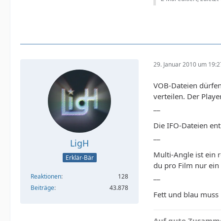
29. Januar 2010 um 19:2
VOB-Dateien dürfen
verteilen. Der Play
__
Die IFO-Dateien ent
__
LigH
Multi-Angle ist ein
Erklär-Bär
du pro Film nur ein
__
Reaktionen
128
Beiträge
43.878
Fett und blau muss n
Auf gute Zusamme