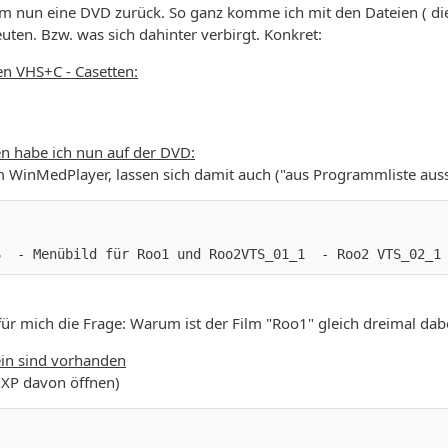
 nun eine DVD zurück. So ganz komme ich mit den Dateien ( die 
uten. Bzw. was sich dahinter verbirgt. Konkret:
en VHS+C - Casetten:
en habe ich nun auf der DVD:
m WinMedPlayer, lassen sich damit auch ("aus Programmliste aus
S  - Menübild für Roo1 und Roo2VTS_01_1  - Roo2 VTS_02_1
für mich die Frage: Warum ist der Film "Roo1" gleich dreimal dabei
ein sind vorhanden
nXP davon öffnen)