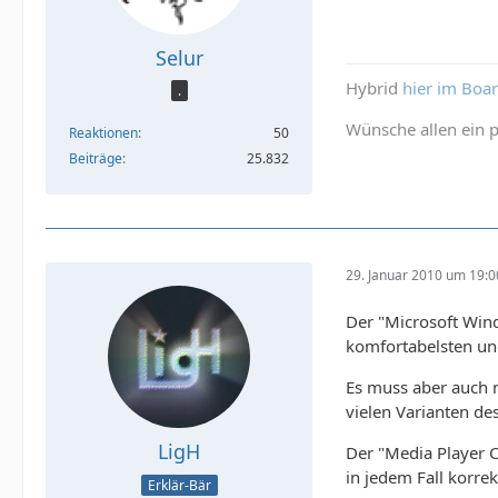
Selur
Hybrid
hier im Boa
.
Wünsche allen ein p
Reaktionen
50
Beiträge
25.832
29. Januar 2010 um 19:0
Der "Microsoft Win
komfortabelsten und
Es muss aber auch 
vielen Varianten de
LigH
Der "Media Player 
in jedem Fall korrek
Erklär-Bär