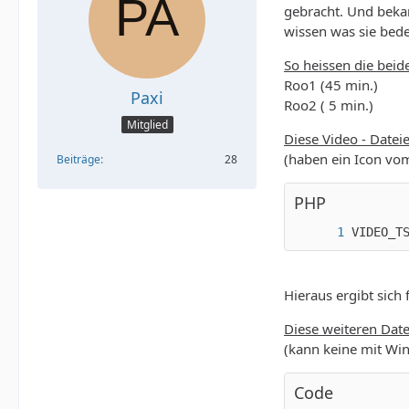
gebracht. Und bekam
wissen was sie bede
So heissen die beid
Roo1 (45 min.)
Paxi
Roo2 ( 5 min.)
Mitglied
Diese Video - Datei
(haben ein Icon vo
Beiträge
28
PHP
VIDEO_T
Hieraus ergibt sich 
Diese weiteren Dat
(kann keine mit Wi
Code