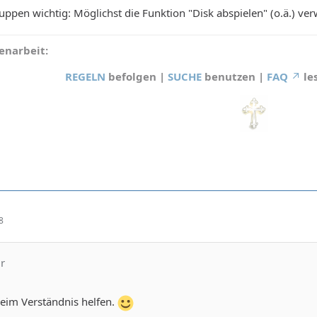
uppen wichtig: Möglichst die Funktion "Disk abspielen" (o.ä.) v
narbeit:
REGELN
befolgen |
SUCHE
benutzen |
FAQ
le
8
ur
beim Verständnis helfen.