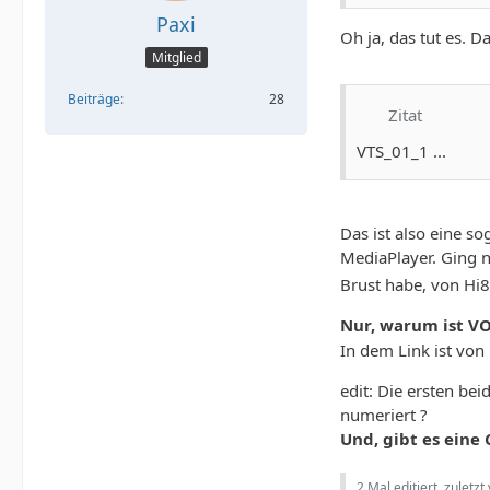
Paxi
Oh ja, das tut es. 
Mitglied
Beiträge
28
Zitat
VTS_01_1 ...
Das ist also eine s
MediaPlayer. Ging 
Brust habe, von Hi8
Nur, warum ist VO
In dem Link ist von
edit: Die ersten be
numeriert ?
Und, gibt es eine
2 Mal editiert, zuletzt