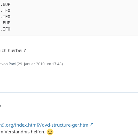
0.IFO
ch hierbei ?
zt von
Paxi
(
29. Januar 2010 um 17:43
)
9
9.org/index.html?/dvd-structure-ger.htm
im Verständnis helfen.