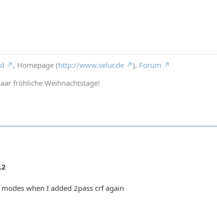
rd
, Homepage (
http://www.selur.de
),
Forum
aar fröhliche Weihnachtstage!
.2
s modes when I added 2pass crf again