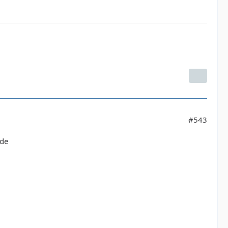
#543
ade