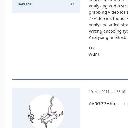
Beiträge
47
analysing audio st
grabbing video ids
-> video ids found:
analysing video str
Wrong encoding type
Analysing finished.
LG
wurli
19. Mai 2011 um 22:16
AARGGGHhh,.. ich 