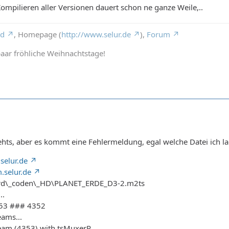
s Kompilieren aller Versionen dauert schon ne ganze Weile,..
rd
, Homepage (
http://www.selur.de
),
Forum
aar fröhliche Weihnachtstage!
gehts, aber es kommt eine Fehlermeldung, egal welche Datei ich l
selur.de
.selur.de
cord\_coden\_HD\PLANET_ERDE_D3-2.m2ts
..
353 ### 4352
eams...
ream (4353) with tsMuxerR