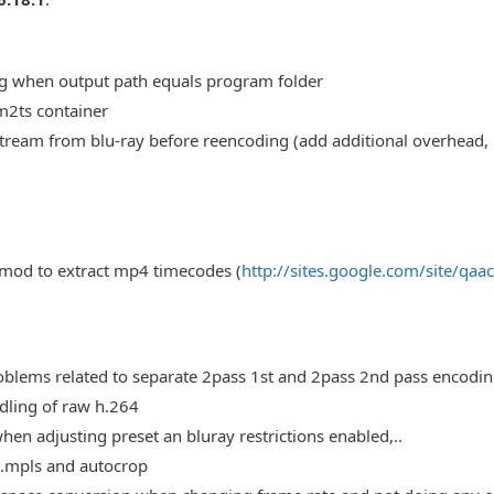
g when output path equals program folder
 m2ts container
stream from blu-ray before reencoding (add additional overhead,
mod to extract mp4 timecodes (
http://sites.google.com/site/qaa
oblems related to separate 2pass 1st and 2pass 2nd pass encodi
dling of raw h.264
en adjusting preset an bluray restrictions enabled,..
.mpls and autocrop