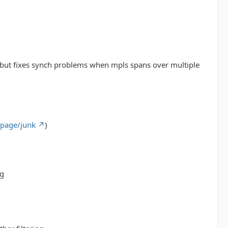
 but fixes synch problems when mpls spans over multiple
cpage/junk
)
ng