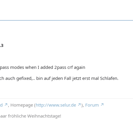
.3
pass modes when I added 2pass crf again
lich auch gefixed,.. bin auf jeden Fall jetzt erst mal Schlafen.
rd
, Homepage (
http://www.selur.de
),
Forum
aar fröhliche Weihnachtstage!