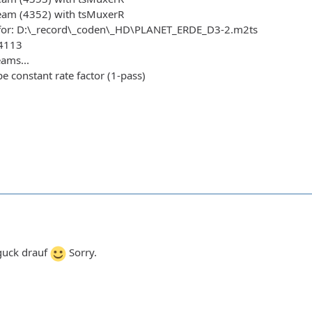
ream (4352) with tsMuxerR
 for: D:\_record\_coden\_HD\PLANET_ERDE_D3-2.m2ts
 4113
eams...
 constant rate factor (1-pass)
guck drauf
Sorry.