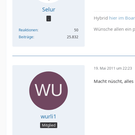
Selur
Hybrid
hier im Boa
.
Wünsche allen ein p
Reaktionen
50
Beiträge
25.832
19. Mai 2011 um 22:23
Macht nüscht, alles h
wurli1
Mitglied