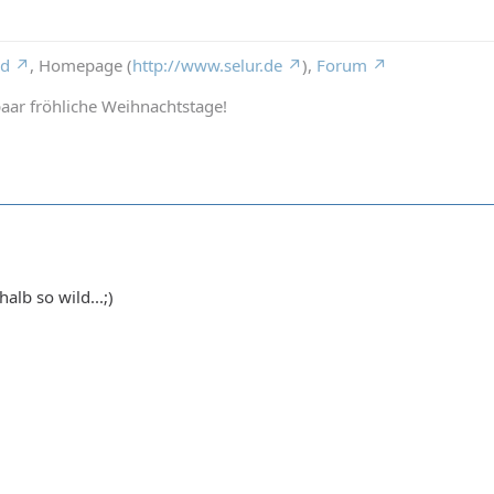
rd
, Homepage (
http://www.selur.de
),
Forum
aar fröhliche Weihnachtstage!
alb so wild...;)