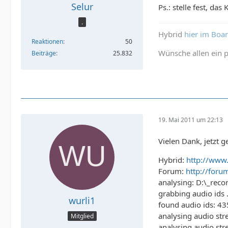
Selur
Ps.: stelle fest, da
.
Hybrid
hier im Boa
Reaktionen
50
Wünsche allen ein p
Beiträge
25.832
19. Mai 2011 um 22:13
Vielen Dank, jetzt 
Hybrid:
http://www.
Forum:
http://forum
analysing: D:\_re
grabbing audio ids .
wurli1
found audio ids: 4
analysing audio str
Mitglied
analysing audio st