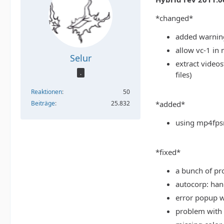
*changed*
added warnin
allow vc-1 in
Selur
extract video
.
files)
Reaktionen
50
*added*
Beiträge
25.832
using mp4fps
*fixed*
a bunch of pr
autocorp: han
error popup wh
problem with 