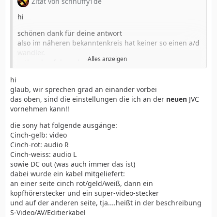
Zitat von schnuffy1de
hi
schönen dank für deine antwort
also im näheren bekanntenkreis hat keiner so einen a/d
wandler.
Alles anzeigen
evtl mal auf der arbeit fragen...
was ich bei mir in der bedienungsanleitung gesehen
hi
habe ist folgendes:
glaub, wir sprechen grad an einander vorbei
das oben, sind die einstellungen die ich an der
neuen
JVC
S-Video / AV-Eingang
vornehmen kann!!
S/AV INPUT
(einstellung ab Werk OFF)
die sony hat folgende ausgänge:
off:
ermöglciht die Audio-/Video Signalausgabe an ein
Cinch-gelb: video
TV-Gerät, Videorekorder usw.
Cinch-rot: audio R
Cinch-weiss: audio L
A/V IN:
Ermöglicht die Audio-/Video Signaleingabe über
sowie DC out (was auch immer das ist)
die S/AV Anschlüsse
dabei wurde ein kabel mitgeliefert:
an einer seite cinch rot/geld/weiß, dann ein
S. IN:
Ermöglicht die Audio-/S-Video-Signaleingabe über
kopfhörerstecker und ein super-video-stecker
die S/AV-Anschlüsse.
und auf der anderen seite, tja....heißt in der beschreibung
S-Video/AV/Editierkabel
ist das sowas??