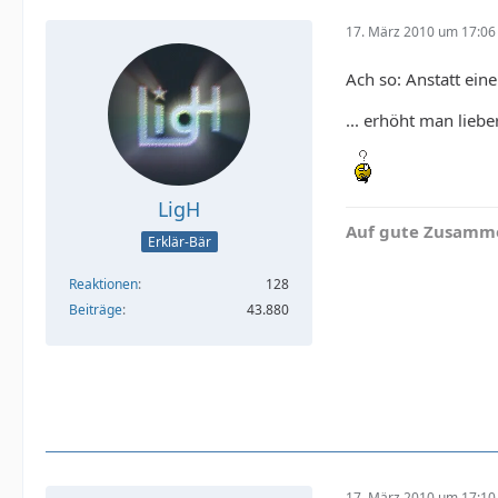
17. März 2010 um 17:06
Ach so: Anstatt ein
... erhöht man lieb
LigH
Auf gute Zusamme
Erklär-Bär
Reaktionen
128
Beiträge
43.880
17. März 2010 um 17:10