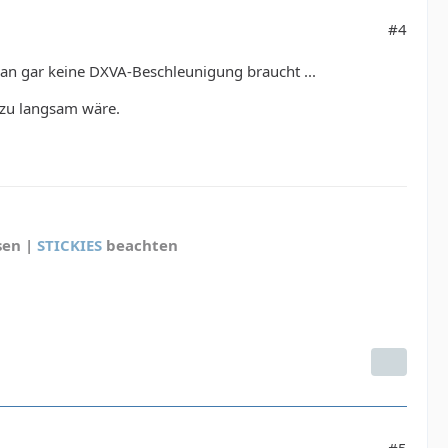
#4
 man gar keine DXVA-Beschleunigung braucht ...
 zu langsam wäre.
sen |
STICKIES
beachten
#5