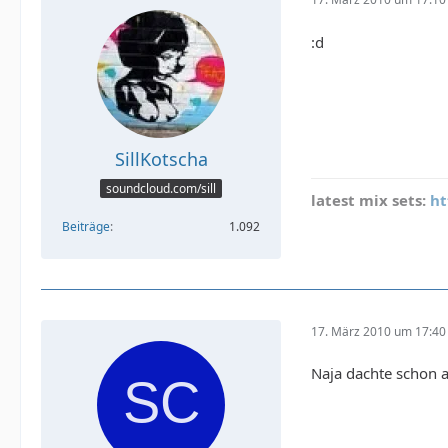
:d
SillKotscha
soundcloud.com/sill
latest mix sets:
ht
Beiträge
1.092
17. März 2010 um 17:40
Naja dachte schon a