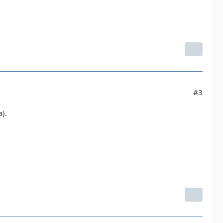
#3
).