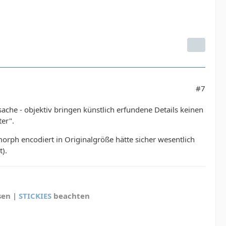
#7
sache - objektiv bringen künstlich erfundene Details keinen
ter".
orph encodiert in Originalgröße hätte sicher wesentlich
t).
sen |
STICKIES
beachten