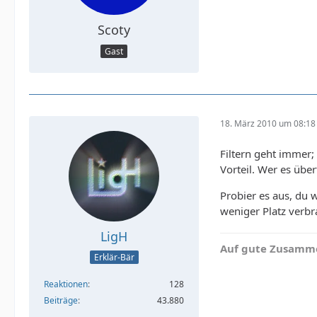
Scoty
Gast
18. März 2010 um 08:18
Filtern geht immer;
Vorteil. Wer es übe
Probier es aus, du 
weniger Platz verbra
LigH
Auf gute Zusamme
Erklär-Bär
Reaktionen
128
Beiträge
43.880