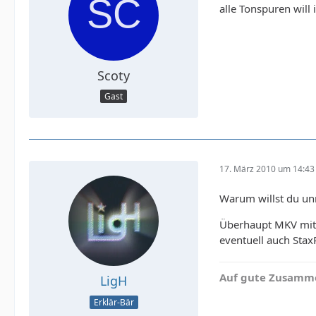
alle Tonspuren will
Scoty
Gast
17. März 2010 um 14:43
Warum willst du un
Überhaupt MKV mit 
eventuell auch StaxR
Auf gute Zusamme
LigH
Erklär-Bär