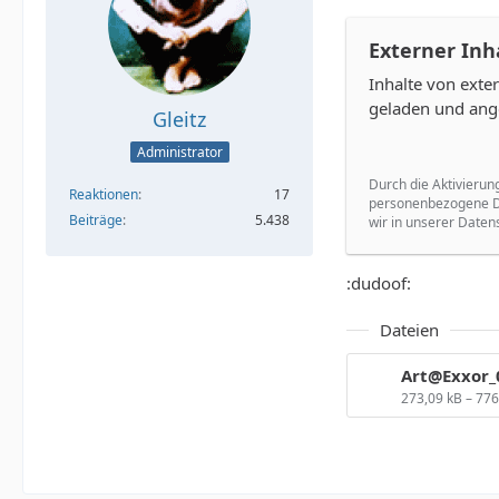
Externer Inh
Inhalte von ext
geladen und ang
Gleitz
Administrator
Durch die Aktivierun
Reaktionen
17
personenbezogene Da
Beiträge
5.438
wir in unserer Daten
:dudoof:
Dateien
Art@Exxor_
273,09 kB – 77