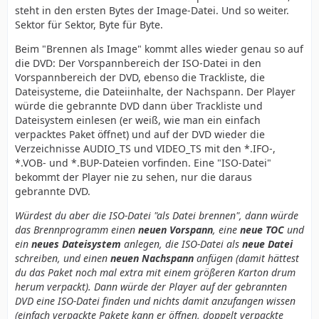
steht in den ersten Bytes der Image-Datei. Und so weiter.
Sektor für Sektor, Byte für Byte.
Beim "Brennen als Image" kommt alles wieder genau so auf
die DVD: Der Vorspannbereich der ISO-Datei in den
Vorspannbereich der DVD, ebenso die Trackliste, die
Dateisysteme, die Dateiinhalte, der Nachspann. Der Player
würde die gebrannte DVD dann über Trackliste und
Dateisystem einlesen (er weiß, wie man ein einfach
verpacktes Paket öffnet) und auf der DVD wieder die
Verzeichnisse AUDIO_TS und VIDEO_TS mit den *.IFO-,
*.VOB- und *.BUP-Dateien vorfinden. Eine "ISO-Datei"
bekommt der Player nie zu sehen, nur die daraus
gebrannte DVD.
Würdest du aber die ISO-Datei "als Datei brennen", dann würde
das Brennprogramm einen
neuen Vorspann
, eine
neue TOC
und
ein
neues Dateisystem
anlegen, die ISO-Datei als
neue Datei
schreiben, und einen
neuen Nachspann
anfügen (damit hättest
du das Paket noch mal extra mit einem größeren Karton drum
herum verpackt). Dann würde der Player auf der gebrannten
DVD eine ISO-Datei finden und nichts damit anzufangen wissen
(einfach verpackte Pakete kann er öffnen, doppelt verpackte