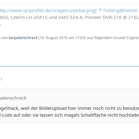
 http://www.sysprofile.de/images/userbar.png]
Folding@Home!
260S, LiteOn LH-20A1S und iHAS 524 A, Pioneer DVR-216 @ 21
A
zt von
karpatenschreck
(
16. August 2010 um 17:03
) aus folgendem Grund: Ergän
11
patenschreck
ageShack, weil der Bilderupload hier immer noch nicht zu benutz
-Liste auf oder sie lassen sich magels Schaltfläche nicht hochlade