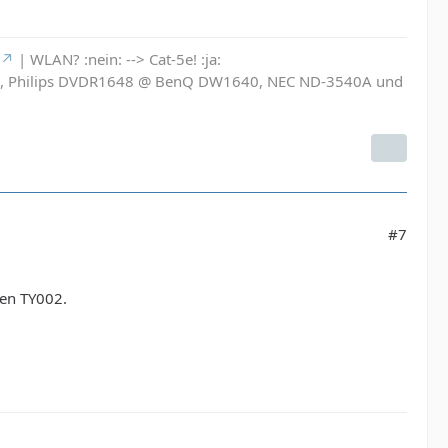
| WLAN? :nein: --> Cat-5e! :ja:
6L, Philips DVDR1648 @ BenQ DW1640, NEC ND-3540A und
#7
ten TY002.