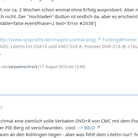
h vor ca. 2 Wochen schon einmal ohne Erfolg ausprobiert. Aber na
h nicht. Der "Hochladen"-Button ist endlich da, aber es erschein
lable=false eventPhase=2 text='Error #2038']
 http://www.sysprofile.de/images/userbar.png]
Folding@Home!
260S, LiteOn LH-20A1S und iHAS 524 A, Pioneer DVR-216 @ 21
A
zt von
karpatenschreck
(
17. August 2010 um 12:49
)
47
 nochmal eine ziemlich volle Verbatim DVD+R von CMC mit dem Pi
er PIE-Berg ist verschwunden. :cool:
--> BILD
aum an den Rohlingen liegen - aber was fehlt dem LiteOn nur? :