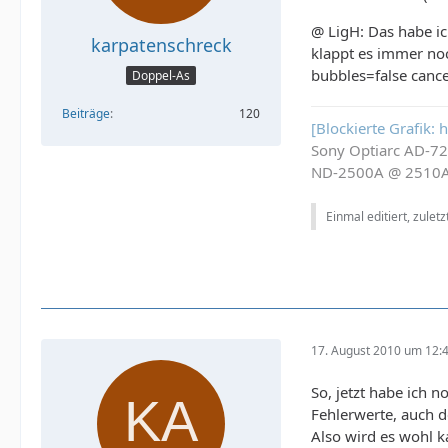
@ LigH: Das habe ic
karpatenschreck
klappt es immer noc
bubbles=false cance
Doppel-As
Beiträge
120
[Blockierte Grafik:
Sony Optiarc AD-7
ND-2500A @ 2510
Einmal editiert, zulet
17. August 2010 um 12:
So, jetzt habe ich
Fehlerwerte, auch d
Also wird es wohl k