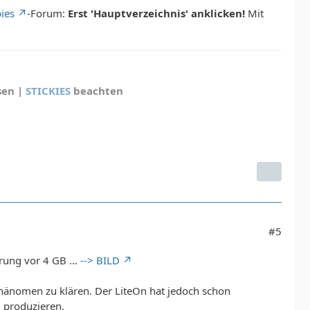
ies
-Forum:
Erst 'Hauptverzeichnis' anklicken!
Mit
sen |
STICKIES
beachten
#5
prung vor 4 GB ...
--> BILD
Phänomen zu klären. Der LiteOn hat jedoch schon
u produzieren.