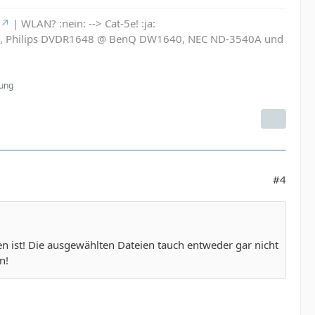
| WLAN? :nein: --> Cat-5e! :ja:
6L, Philips DVDR1648 @ BenQ DW1640, NEC ND-3540A und
zung
#4
en ist! Die ausgewählten Dateien tauch entweder gar nicht
n!