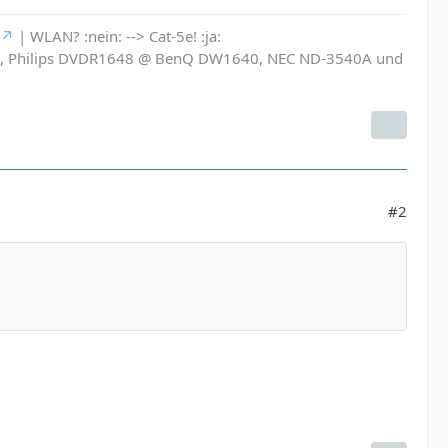
| WLAN? :nein: --> Cat-5e! :ja:
6L, Philips DVDR1648 @ BenQ DW1640, NEC ND-3540A und
#2