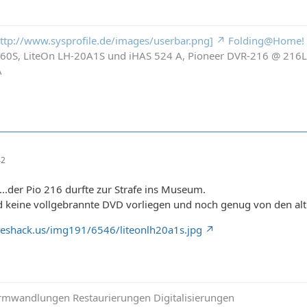
 http://www.sysprofile.de/images/userbar.png]
Folding@Home!
260S, LiteOn LH-20A1S und iHAS 524 A, Pioneer DVR-216 @ 21
A
42
...der Pio 216 durfte zur Strafe ins Museum.
ad keine vollgebrannte DVD vorliegen und noch genug von den al
eshack.us/img191/6546/liteonlh20a1s.jpg
mwandlungen Restaurierungen Digitalisierungen