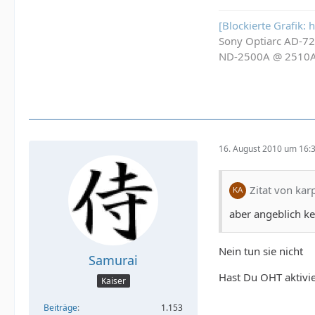
[Blockierte Grafik:
Sony Optiarc AD-7
ND-2500A @ 2510
16. August 2010 um 16:
Zitat von kar
aber angeblich ke
Nein tun sie nicht
Samurai
Hast Du OHT aktivie
Kaiser
Beiträge
1.153