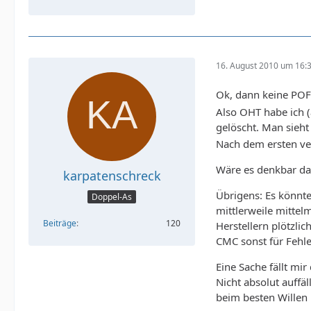
16. August 2010 um 16:
Ok, dann keine POF
Also OHT habe ich 
gelöscht. Man sieht
Nach dem ersten ve
Wäre es denkbar das
karpatenschreck
Übrigens: Es könnte
Doppel-As
mittlerweile mittelm
Beiträge
120
Herstellern plötzli
CMC sonst für Fehle
Eine Sache fällt mi
Nicht absolut auffä
beim besten Willen 