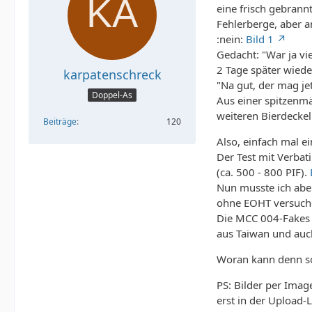
eine frisch gebran
Fehlerberge, aber a
:nein:
Bild 1
Gedacht: "War ja vi
2 Tage später wied
karpatenschreck
"Na gut, der mag je
Doppel-As
Aus einer spitzenm
weiteren Bierdeckel
Beiträge
120
Also, einfach mal e
Der Test mit Verbat
(ca. 500 - 800 PIF).
Nun musste ich aber
ohne EOHT versuchen
Die MCC 004-Fakes v
aus Taiwan und auch
Woran kann denn so
PS: Bilder per Imag
erst in der Upload-L