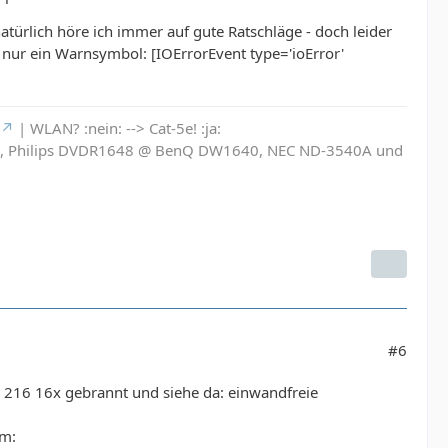
türlich höre ich immer auf gute Ratschläge - doch leider
t nur ein Warnsymbol: [IOErrorEvent type='ioError'
| WLAN? :nein: --> Cat-5e! :ja:
6L, Philips DVDR1648 @ BenQ DW1640, NEC ND-3540A und
#6
o 216 16x gebrannt und siehe da: einwandfreie
hm: