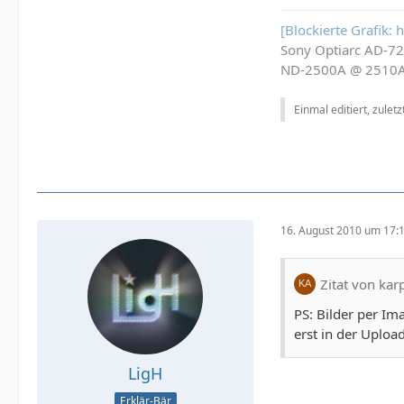
[Blockierte Grafik:
Sony Optiarc AD-7
ND-2500A @ 2510
Einmal editiert, zulet
16. August 2010 um 17:
Zitat von kar
PS: Bilder per Im
erst in der Upload
LigH
Erklär-Bär