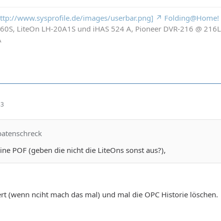
 http://www.sysprofile.de/images/userbar.png]
Folding@Home!
260S, LiteOn LH-20A1S und iHAS 524 A, Pioneer DVR-216 @ 21
A
33
patenschreck
ine POF (geben die nicht die LiteOns sonst aus?),
rt (wenn nciht mach das mal) und mal die OPC Historie löschen.