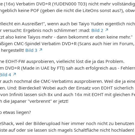
nte (16x) Verbatim DVD+R (YUDEN000 T03) nicht mehr vollständig
ngeblich keine POF (geben die nicht die LiteOns sonst aus?), obwo
elleicht ein Ausreißer!", wenn auch bei Taiyo Yuden eigentlich nic
er versucht: Ergebnis noch schlimmer! :mad:
Bild 2
tzt also keine Taiyos mehr - dann bekommt er eben keine mehr."
äßigen CMC-Spindel Verbatim DVD+R (Scans auch hier im Forum, z
 hergestellt!
Bild 3
ine EOHT-FW ausprobieren, vielleicht löst die ja das Problem.
im DVD+R (Made in UAE by FTI) sah auch erfolgreich aus - Fehle
Bild 4
 auch nochmal die CMC-Verbatims ausprobieren. Weil die ja eine 
. Und: Bierdeckel! Wobei auch der Einsatz von EOHT sicherlich 
on Infiniti lassen sich 8x und auch 16x mit EOHT mit gleichen Fe
 die Japaner "verbrennt" er jetzt!
 etwas liegen?
eShack, weil der Bilderupload hier immer noch nicht zu benutzen
iste auf oder sie lassen sich magels Schaltfläche nicht hochladen!