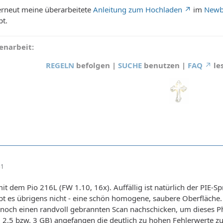
 erneut meine überarbeitete
Anleitung zum Hochladen
im
Newb
pt.
narbeit:
REGELN
befolgen |
SUCHE
benutzen |
FAQ
le
51
it dem Pio 216L (FW 1.10, 16x). Auffällig ist natürlich der PIE-S
bt es übrigens nicht - eine schön homogene, saubere Oberfläche.
h noch einen randvoll gebrannten Scan nachschicken, um dieses 
i 2,5 bzw. 3 GB) angefangen die deutlich zu hohen Fehlerwerte z