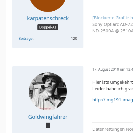
[Blockierte Grafik:
karpatenschreck
Sony Optiarc AD-7
Doppel-As
ND-2500A @ 2510
Beiträge
120
17. August 2010 um 13:
Hier ists umgekehrt
Leider habe ich gr
http://img191.imag
Goldwingfahrer
.
Datenrettungen Nor