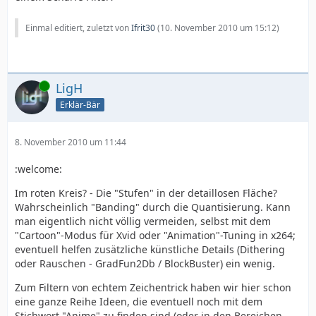
Einmal editiert, zuletzt von
Ifrit30
(
10. November 2010 um 15:12
)
Online
LigH
Erklär-Bär
8. November 2010 um 11:44
:welcome:
Im roten Kreis? - Die "Stufen" in der detaillosen Fläche?
Wahrscheinlich "Banding" durch die Quantisierung. Kann
man eigentlich nicht völlig vermeiden, selbst mit dem
"Cartoon"-Modus für Xvid oder "Animation"-Tuning in x264;
eventuell helfen zusätzliche künstliche Details (Dithering
oder Rauschen - GradFun2Db / BlockBuster) ein wenig.
Zum Filtern von echtem Zeichentrick haben wir hier schon
eine ganze Reihe Ideen, die eventuell noch mit dem
Stichwort "Anime" zu finden sind (oder in den Bereichen