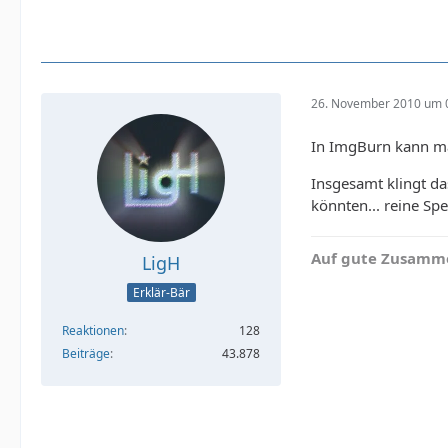
26. November 2010 um 
In ImgBurn kann man
Insgesamt klingt da
könnten... reine Spe
Auf gute Zusamme
LigH
Erklär-Bär
Reaktionen
128
Beiträge
43.878