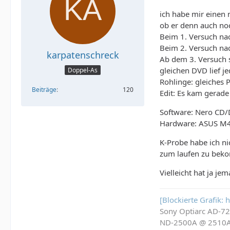
ich habe mir einen
ob er denn auch noch
Beim 1. Versuch nach
Beim 2. Versuch nac
karpatenschreck
Ab dem 3. Versuch s
gleichen DVD lief j
Doppel-As
Rohlinge: gleiches 
Beiträge
120
Edit: Es kam gera
Software: Nero CD/
Hardware: ASUS M4A
K-Probe habe ich ni
zum laufen zu bek
Vielleicht hat ja je
[Blockierte Grafik:
Sony Optiarc AD-7
ND-2500A @ 2510