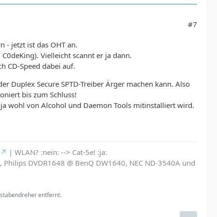
#7
- jetzt ist das OHT an.
C0deKing). Vielleicht scannt er ja dann.
ch CD-Speed dabei auf.
der Duplex Secure SPTD-Treiber Ärger machen kann. Also
oniert bis zum Schluss!
 ja wohl von Alcohol und Daemon Tools mitinstalliert wird.
| WLAN? :nein: --> Cat-5e! :ja:
6L, Philips DVDR1648 @ BenQ DW1640, NEC ND-3540A und
stabendreher entfernt.