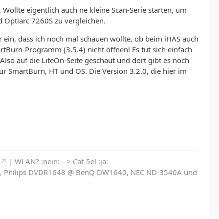
. Wollte eigentlich auch ne kleine Scan-Serie starten, um
 Optiarc 7260S zu vergleichen.
r ein, dass ich noch mal schauen wollte, ob beim iHAS auch
artBurn-Programm (3.5.4) nicht öffnen! Es tut sich einfach
Also auf die LiteOn-Seite geschaut und dort gibt es noch
nur SmartBurn, HT und OS. Die Version 3.2.0, die hier im
| WLAN? :nein: --> Cat-5e! :ja:
6L, Philips DVDR1648 @ BenQ DW1640, NEC ND-3540A und