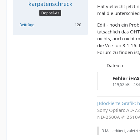
karpatenschreck
Hat vielleicht jetzt
mal die unterschie
Doppel-As
Edit - noch ein Pro
Beiträge
120
tatsächlich das OHT
nichts, auch nicht 
die Version 3.1.16.
Forum zu finden ist,
Dateien
Fehler iHAS
119,52 kB – 43
[Blockierte Grafik:
Sony Optiarc AD-7
ND-2500A @ 2510
3 Mal editiert, zuletzt