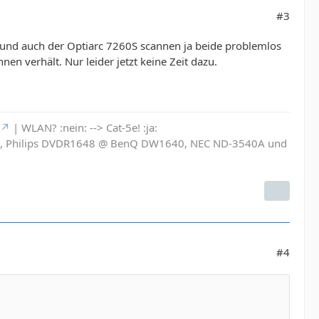
#3
1S und auch der Optiarc 7260S scannen ja beide problemlos
n verhält. Nur leider jetzt keine Zeit dazu.
| WLAN? :nein: --> Cat-5e! :ja:
6L, Philips DVDR1648 @ BenQ DW1640, NEC ND-3540A und
#4