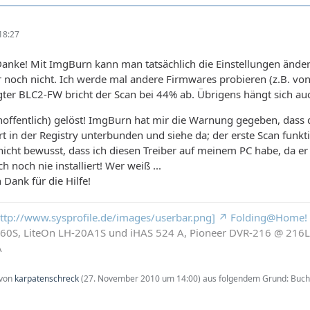
18:27
nke! Mit ImgBurn kann man tatsächlich die Einstellungen ändern 
r noch nicht. Ich werde mal andere Firmwares probieren (z.B. von 
gter BLC2-FW bricht der Scan bei 44% ab. Übrigens hängt sich au
offentlich) gelöst! ImgBurn hat mir die Warnung gegeben, dass 
rt in der Registry unterbunden und siehe da; der erste Scan funkti
nicht bewusst, dass ich diesen Treiber auf meinem PC habe, da er
h noch nie installiert! Wer weiß ...
n Dank für die Hilfe!
 http://www.sysprofile.de/images/userbar.png]
Folding@Home!
260S, LiteOn LH-20A1S und iHAS 524 A, Pioneer DVR-216 @ 21
A
 von
karpatenschreck
(
27. November 2010 um 14:00
) aus folgendem Grund: Buch