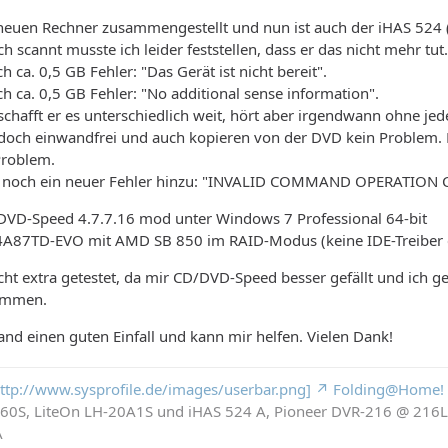
 neuen Rechner zusammengestellt und nun ist auch der iHAS 524 
 scannt musste ich leider feststellen, dass er das nicht mehr tut.
 ca. 0,5 GB Fehler: "Das Gerät ist nicht bereit".
h ca. 0,5 GB Fehler: "No additional sense information".
chafft er es unterschiedlich weit, hört aber irgendwann ohne je
edoch einwandfrei und auch kopieren von der DVD kein Problem. Es
Problem.
de noch ein neuer Fehler hinzu: "INVALID COMMAND OPERATION 
DVD-Speed 4.7.7.16 mod unter Windows 7 Professional 64-bit
87TD-EVO mit AMD SB 850 im RAID-Modus (keine IDE-Treiber ext
cht extra getestet, da mir CD/DVD-Speed besser gefällt und ich g
ommen.
mand einen guten Einfall und kann mir helfen. Vielen Dank!
 http://www.sysprofile.de/images/userbar.png]
Folding@Home!
260S, LiteOn LH-20A1S und iHAS 524 A, Pioneer DVR-216 @ 21
A