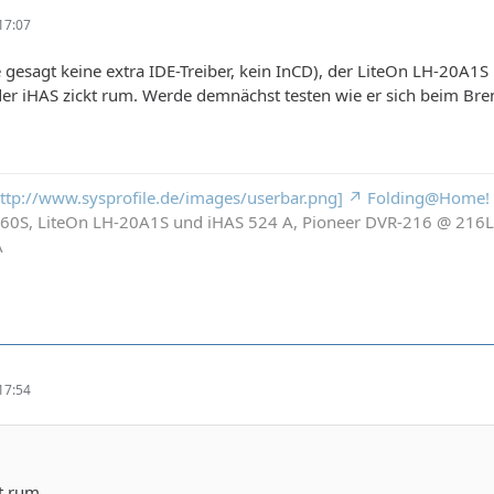
17:07
ie gesagt keine extra IDE-Treiber, kein InCD), der LiteOn LH-20A
er iHAS zickt rum. Werde demnächst testen wie er sich beim Brenne
 http://www.sysprofile.de/images/userbar.png]
Folding@Home!
260S, LiteOn LH-20A1S und iHAS 524 A, Pioneer DVR-216 @ 21
A
17:54
t rum.