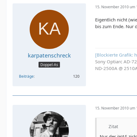
15. November 2010 um 
Eigentlich nicht (w
bis zum Ende. Nur d
[Blockierte Grafik:
karpatenschreck
Sony Optiarc AD-7
Doppel-As
ND-2500A @ 2510
Beiträge
120
15. November 2010 um 
Zitat
Nur der iHAS zick