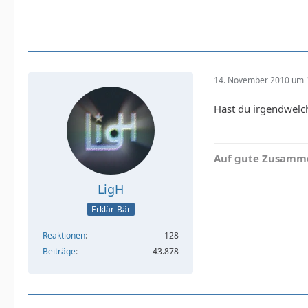
14. November 2010 um 
Hast du irgendwelch
Auf gute Zusamme
LigH
Erklär-Bär
Reaktionen
128
Beiträge
43.878