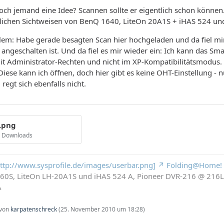
 noch jemand eine Idee? Scannen sollte er eigentlich schon können
dlichen Sichtweisen von BenQ 1640, LiteOn 20A1S + iHAS 524 und
blem: Habe gerade besagten Scan hier hochgeladen und da fiel mi
 angeschalten ist. Und da fiel es mir wieder ein: Ich kann das Sm
mit Administrator-Rechten und nicht im XP-Kompatibilitätsmodus. 
 Diese kann ich öffnen, doch hier gibt es keine OHT-Einstellung - 
 regt sich ebenfalls nicht.
.png
4 Downloads
 http://www.sysprofile.de/images/userbar.png]
Folding@Home!
260S, LiteOn LH-20A1S und iHAS 524 A, Pioneer DVR-216 @ 21
A
 von
karpatenschreck
(
25. November 2010 um 18:28
)