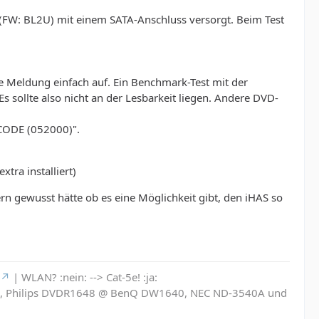
(FW: BL2U) mit einem SATA-Anschluss versorgt. Beim Test
de Meldung einfach auf. Ein Benchmark-Test mit der
 sollte also nicht an der Lesbarkeit liegen. Andere DVD-
CODE (052000)".
ra installiert)
ern gewusst hätte ob es eine Möglichkeit gibt, den iHAS so
| WLAN? :nein: --> Cat-5e! :ja:
6L, Philips DVDR1648 @ BenQ DW1640, NEC ND-3540A und