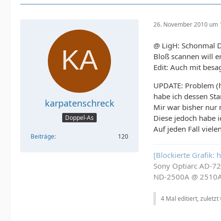
26. November 2010 um 
@ LigH: Schonmal Da
Bloß scannen will e
Edit: Auch mit besa
UPDATE: Problem (h
habe ich dessen Sta
karpatenschreck
Mir war bisher nur 
Diese jedoch habe ic
Doppel-As
Auf jeden Fall viele
Beiträge
120
[Blockierte Grafik:
Sony Optiarc AD-7
ND-2500A @ 2510
4 Mal editiert, zuletzt