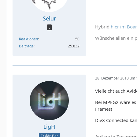
Selur
Hybrid
hier im Boa
.
Wünsche allen ein p
Reaktionen
50
Beiträge
25.832
28. Dezember 2010 um 
Vielleicht auch Avi
Bei MPEG2 wäre es j
Frames)
DivX Connected kan
LigH
Erklär-Bär
Auf gute Zusamme