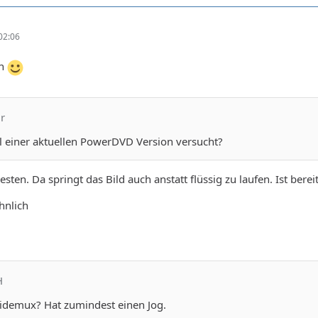
02:06
en
ur
al einer aktuellen PowerDVD Version versucht?
esten. Da springt das Bild auch anstatt flüssig zu laufen. Ist bere
hnlich
H
videmux? Hat zumindest einen Jog.