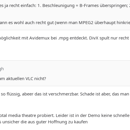
s ja recht einfach: 1. Beschleunigung = B-Frames überspringen; 
ann es wohl auch recht gut (wenn man MPEG2 überhaupt hinkrieg
öglichkeit mit Avidemux bei .mpg entdeckt. DivX spult nur recht
gh
am aktuellen VLC nicht?
z so flüssig, abeer das ist verschmerzbar. Schade ist aber, das m
otal media theatre probiert. Leider ist in der Demo keine schnell
as unsicher die aus guter Hoffnung zu kaufen