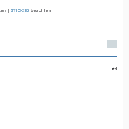
sen |
STICKIES
beachten
#4