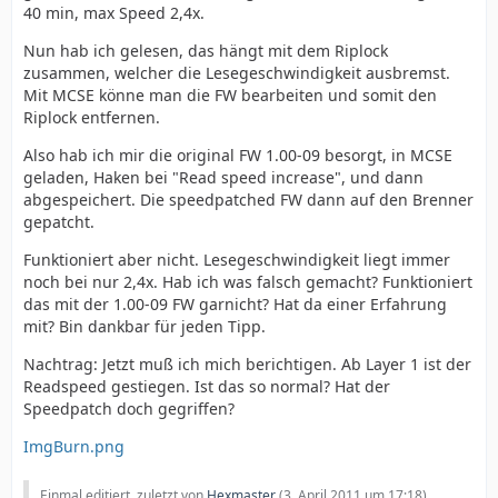
40 min, max Speed 2,4x.
Nun hab ich gelesen, das hängt mit dem Riplock
zusammen, welcher die Lesegeschwindigkeit ausbremst.
Mit MCSE könne man die FW bearbeiten und somit den
Riplock entfernen.
Also hab ich mir die original FW 1.00-09 besorgt, in MCSE
geladen, Haken bei "Read speed increase", und dann
abgespeichert. Die speedpatched FW dann auf den Brenner
gepatcht.
Funktioniert aber nicht. Lesegeschwindigkeit liegt immer
noch bei nur 2,4x. Hab ich was falsch gemacht? Funktioniert
das mit der 1.00-09 FW garnicht? Hat da einer Erfahrung
mit? Bin dankbar für jeden Tipp.
Nachtrag: Jetzt muß ich mich berichtigen. Ab Layer 1 ist der
Readspeed gestiegen. Ist das so normal? Hat der
Speedpatch doch gegriffen?
ImgBurn.png
Einmal editiert, zuletzt von
Hexmaster
(
3. April 2011 um 17:18
)