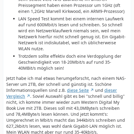
Preissegment haben einen Prozessor um 1GHz (oft
einen 1,2GHz Marvell Kirkwood, ein ARM9-Prozessor)
LAN Speed Test kommt bei einem internen Laufwerk
auf rund 600Mbit/s lesen und schreiben. So schnell
wird ein Netzwerklaufwerk niemals sein, weil mein
Netzwerk hierfür nicht schnell genug ist. Ein Gigabit-
Netzwerk ist indiskutabel, weil ich üblicherweise
WLAN nutze.
Trotzdem sollte effektiv doch eine Verdopplung der
Geschwindigkeit von 18-20Mbit/s auf rund 35-
40MBit/s möglich sein!
Jetzt habe ich mal etwas herumgeforscht, nach einem NAS-
Server um 2TB, der schnell und günstig ist. Sschöne
Informationsquellen sind z.B.
diese Seite
und
dieser
Vergleich
. Soviel Auswahl gibt es bei "schnell und billig"
nicht, ich komme immer wieder zum Western Digital My
Book Live mit 2TB. Dieses soll mit 43,0MByte/s schreiben
und 78,4MByte/s lesen können. Und jetzt kommt's:
Umgerechnet in Mbit/s macht das 344kbit/s schreiben und
627,2kbit/s lesen, was wohl dank Gigabit-LAN möglich ist.
Mein WLAN macht aber nur rund 35-40kbit/s.