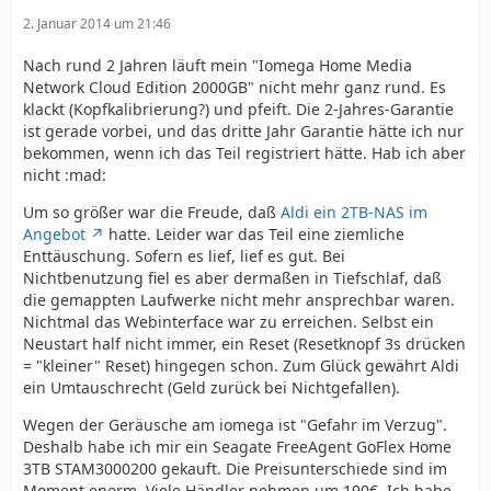
2. Januar 2014 um 21:46
Nach rund 2 Jahren läuft mein "Iomega Home Media
Network Cloud Edition 2000GB" nicht mehr ganz rund. Es
klackt (Kopfkalibrierung?) und pfeift. Die 2-Jahres-Garantie
ist gerade vorbei, und das dritte Jahr Garantie hätte ich nur
bekommen, wenn ich das Teil registriert hätte. Hab ich aber
nicht :mad:
Um so größer war die Freude, daß
Aldi ein 2TB-NAS im
Angebot
hatte. Leider war das Teil eine ziemliche
Enttäuschung. Sofern es lief, lief es gut. Bei
Nichtbenutzung fiel es aber dermaßen in Tiefschlaf, daß
die gemappten Laufwerke nicht mehr ansprechbar waren.
Nichtmal das Webinterface war zu erreichen. Selbst ein
Neustart half nicht immer, ein Reset (Resetknopf 3s drücken
= "kleiner" Reset) hingegen schon. Zum Glück gewährt Aldi
ein Umtauschrecht (Geld zurück bei Nichtgefallen).
Wegen der Geräusche am iomega ist "Gefahr im Verzug".
Deshalb habe ich mir ein Seagate FreeAgent GoFlex Home
3TB STAM3000200 gekauft. Die Preisunterschiede sind im
Moment enorm. Viele Händler nehmen um 190€. Ich habe