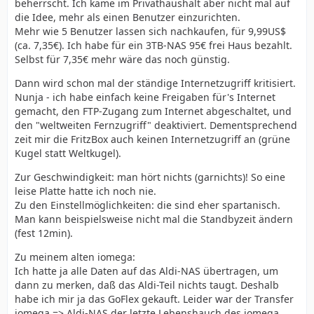
beherrscht. Ich käme im Privathaushalt aber nicht mal auf
die Idee, mehr als einen Benutzer einzurichten.
Mehr wie 5 Benutzer lassen sich nachkaufen, für 9,99US$
(ca. 7,35€). Ich habe für ein 3TB-NAS 95€ frei Haus bezahlt.
Selbst für 7,35€ mehr wäre das noch günstig.
Dann wird schon mal der ständige Internetzugriff kritisiert.
Nunja - ich habe einfach keine Freigaben für's Internet
gemacht, den FTP-Zugang zum Internet abgeschaltet, und
den "weltweiten Fernzugriff" deaktiviert. Dementsprechend
zeit mir die FritzBox auch keinen Internetzugriff an (grüne
Kugel statt Weltkugel).
Zur Geschwindigkeit: man hört nichts (garnichts)! So eine
leise Platte hatte ich noch nie.
Zu den Einstellmöglichkeiten: die sind eher spartanisch.
Man kann beispielsweise nicht mal die Standbyzeit ändern
(fest 12min).
Zu meinem alten iomega:
Ich hatte ja alle Daten auf das Aldi-NAS übertragen, um
dann zu merken, daß das Aldi-Teil nichts taugt. Deshalb
habe ich mir ja das GoFlex gekauft. Leider war der Transfer
iomega => Aldi-NAS der letzte Lebenshauch des iomega.