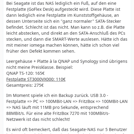
Bei Seagate ist das NAS lediglich ein Fuß, auf den eine
Festplatte (GoFlex Desk) aufgesteckt wird. Diese Platte ist
dann lediglich eine Festplatte im Kunststoffgehäuse, an
dessen Unterseite sich ein "ganz normaler" SATA-Stecker
befindet. Schlecht ist das nicht. Man kann so z.B. die Platte
leicht abstecken, und direkt an den SATA-Anschluß des PCs
stecken, und dann die SMART-Werte auslesen. Hätte ich das
mit meiner iomega machen können, hätte ich schon viel
früher den Defekt kommen sehen.
Leergehäuse + Platte à la QNAP und Synology sind übrigens
nicht meine Preisklasse. Beispiel:
QNAP TS-120: 165€
Festplatte ST3000VX000: 110€
Gesamtpreis: 275€
Im Moment spiele ich ein Backup zurück. USB 3.0 -
Festplatte => PC => 100MBit-LAN => FritzBox => 100MBit-LAN
=> NAS läuft mit 11MB pro Sekunde, entsprechend
88MBit/s. Für eine alte FritzBox 7270 mit 100MBit/s-
Netzwerk ist das nicht schlecht!
Es wird oft bemeckert, daß das Seagate-NAS nur 5 Benutzer