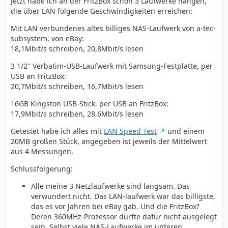
Jetzt habe ich an der FritzBox schon 3 Laufwerke hängen,
die über LAN folgende Geschwindigkeiten erreichen:
Mit LAN verbundenes altes billiges NAS-Laufwerk von a-tec-
subsystem, von eBay:
18,1Mbit/s schreiben, 20,8Mbit/s lesen
3 1/2" Verbatim-USB-Laufwerk mit Samsung-Festplatte, per
USB an FritzBox:
20,7Mbit/s schreiben, 16,7Mbit/s lesen
16GB Kingston USB-Stick, per USB an FritzBox:
17,9Mbit/s schreiben, 28,6Mbit/s lesen
Getestet habe ich alles mit
LAN Speed Test
und einem
20MB großen Stück, angegeben ist jeweils der Mittelwert
aus 4 Messungen.
Schlussfolgerung:
Alle meine 3 Netzlaufwerke sind langsam. Das
verwundert nicht. Das LAN-laufwerk war das billigste,
das es vor Jahren bei eBay gab. Und die FritzBox?
Deren 360MHz-Prozessor dürfte dafür nicht ausgelegt
sein. Selbst viele NAS-Laufwerke im unteren