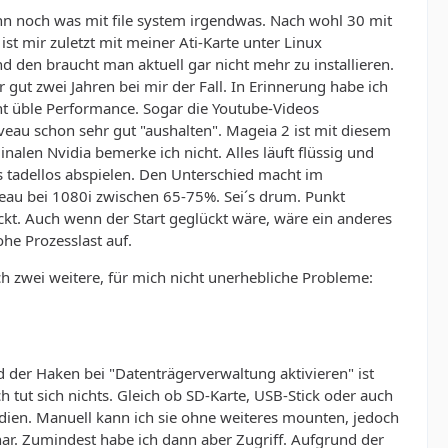
nn noch was mit file system irgendwas. Nach wohl 30 mit
st mir zuletzt mit meiner Ati-Karte unter Linux
den braucht man aktuell gar nicht mehr zu installieren.
gut zwei Jahren bei mir der Fall. In Erinnerung habe ich
ht üble Performance. Sogar die Youtube-Videos
eau schon sehr gut "aushalten". Mageia 2 ist mit diesem
alen Nvidia bemerke ich nicht. Alles läuft flüssig und
 tadellos abspielen. Den Unterschied macht im
eau bei 1080i zwischen 65-75%. Sei´s drum. Punkt
t. Auch wenn der Start geglückt wäre, wäre ein anderes
he Prozesslast auf.
h zwei weitere, für mich nicht unerhebliche Probleme:
 der Haken bei "Datenträgerverwaltung aktivieren" ist
 tut sich nichts. Gleich ob SD-Karte, USB-Stick oder auch
edien. Manuell kann ich sie ohne weiteres mounten, jedoch
nar. Zumindest habe ich dann aber Zugriff. Aufgrund der