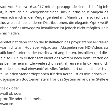
de von Fedora 16 auf 17 mittels preupgrade ziemlich heftig fehl
), nutzte ich die Gelegenheit einen Blick auf das neue Mageia 2 z
wenn ich mich in der Vergangenheit mit Mandriva nie so recht anfr
che, wie auch bei anderen Distributionen, die elegante Optik weiß
ne große Umwege zu installieren ist jedoch nicht möglich. Es h
e nachladen.
reitet hat dann schon die Installation des proprietären Nvidia-Tr
zwar nichts am Hut, aber vdpau zum Abspielen von HD-Videos au
fik konfigurieren, der Nvidia wird angeboten, installiert und d
sein soll. Beim ersten Start bleibt das System nach dem Starten de
s bei meinem mittlerweile schon seit Jahren sehr linuxfreundlich
ndest erstmal einwandfrei. Alles funktioniert und auch der Nvidia-
i. Mit den Standardoptionen für den Kernel ist es mir jedoch kei
usgesparten Bootparametern fror das System an anderer Stelle e
rvice ok oder
rewall ok oder
 proc file oder eben meist
rewall ok