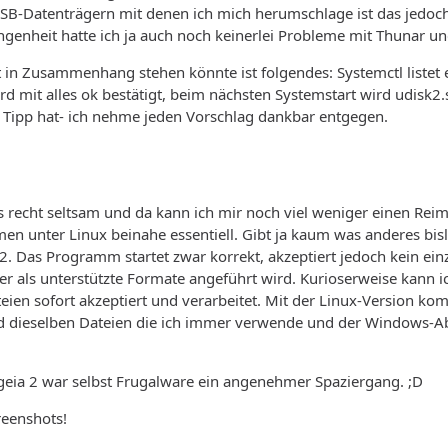
B-Datenträgern mit denen ich mich herumschlage ist das jedoch 
angenheit hatte ich ja auch noch keinerlei Probleme mit Thunar
t in Zusammenhang stehen könnte ist folgendes: Systemctl listet e
ird mit alles ok bestätigt, beim nächsten Systemstart wird udisk2
 Tipp hat- ich nehme jeden Vorschlag dankbar entgegen.
ls recht seltsam und da kann ich mir noch viel weniger einen Rei
 unter Linux beinahe essentiell. Gibt ja kaum was anderes bisl
2. Das Programm startet zwar korrekt, akzeptiert jedoch kein e
 als unterstützte Formate angeführt wird. Kurioserweise kann i
eien sofort akzeptiert und verarbeitet. Mit der Linux-Version kom
nd dieselben Dateien die ich immer verwende und der Windows-Abl
geia 2 war selbst Frugalware ein angenehmer Spaziergang. ;D
reenshots!