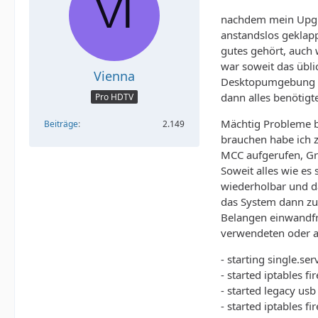
nachdem mein Upgra
anstandslos geklappt
gutes gehört, auch 
war soweit das übli
Vienna
Desktopumgebung oh
dann alles benötigt
Pro HDTV
Mächtig Probleme be
Beiträge
2.149
brauchen habe ich 
MCC aufgerufen, Gra
Soweit alles wie es 
wiederholbar und da
das System dann zumi
Belangen einwandfre
verwendeten oder a
- starting single.se
- started iptables fi
- started legacy usb
- started iptables fi