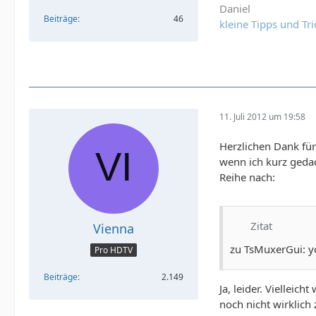
Daniel
Beiträge
46
kleine Tipps und Tri
11. Juli 2012 um 19:58
Herzlichen Dank für
wenn ich kurz gedac
Reihe nach:
Zitat
Vienna
zu TsMuxerGui: yo
Pro HDTV
Beiträge
2.149
Ja, leider. Vielleic
noch nicht wirklic