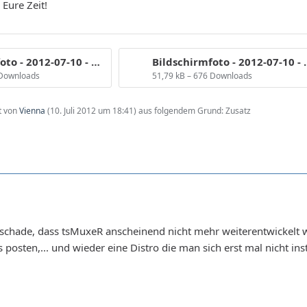
 Eure Zeit!
Bildschirmfoto - 2012-07-10 - 18:06:39.png
Bildschirmfoto -
 Downloads
51,79 kB – 676 Downloads
zt von
Vienna
(
10. Juli 2012 um 18:41
) aus folgendem Grund: Zusatz
schade, dass tsMuxeR anscheinend nicht mehr weiterentwickelt wi
 posten,... und wieder eine Distro die man sich erst mal nicht ins