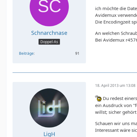
ich möchte die Dat
Avidemux verwend
Die Encodingzeit spi
Schnarchnase
An welchen Schraub
Bei Avidemux r4576 
Doppel-As
Beiträge
91
18. April 2013 um 13:08
Du redest einers
ein Ausdruck von "f
willst; sicher gehö
Schauen wir uns mal
Interessant wäre si
LigH