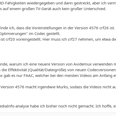
-HD-Fähigkeiten wiedergegeben und dann gestreckt, aber ich ve
as auf einem großen TV-Gerät auch kein großer Unterschied.
nde ich, dass die Voreinstellungen in der Version 4576 crf26 ist.
Optimierungen" im Codec gestellt.
ist crf20 voreingestellt. Hier muss ich crf27 nehmen, um etwa die
ünde, warum ich eine neuere Version von Avidemux verwenden 
s die Effektivität (Qualität/Dateigröße) von neuen Codecversionen 
ux gab es nur FAAC, welcher bei den meisten Videos am Anfang ei
 Version 4576 macht irgendwie Murks, sodass die Videos nicht a
diaInfo-analyse habe ich bisher noch nicht gemacht. Ich hoffe, es