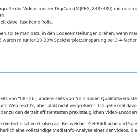
eigröße der Videos meiner DigiCam (MJPEG, 848x480) mit minima
en.
elt dabei fast keine Rolle.
en sollte man dazu in den Codeceinstellungen drehen, wenn man
waren mitunter 20-30% Speicherplatzeinsparung bei 3-4-facher E
eits von "CRF 26", andererseits von "minimalen Qualitätsverlusten
ür's Web reicht's, aber bloß nicht vergrößern". Ich gehe mal d
rt der zu den derzeit effizientesten praxistauglichen Video-Encode
 die technischen Größen an: Bei welcher Ziel-Bildfläche und Spi
cherlich eine vollständige MediaInfo-Analyse eines der Videos, di