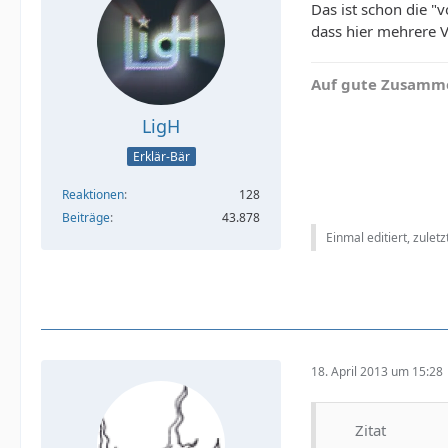
Das ist schon die "v
dass hier mehrere V
Auf gute Zusamme
LigH
Erklär-Bär
Reaktionen
128
Beiträge
43.878
Einmal editiert, zulet
18. April 2013 um 15:28
Zitat