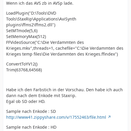
Wenn ich das AVS zb in AVSp lade.
LoadPlugin("D:\Tools\DVD
Tools\StaxRip\Applications\AviSynth
plugins\ffms2\ffms2.dll")
SetMTmode(5,6)
SetMemoryMax(512)
FFVideoSource("C:\Die Verdammten des
Krieges.mkv",threads=1, cachefile="C:\Die Verdammten des
Krieges temp files\Die Verdammten des Krieges.ffindex")
ConvertToYV12()
Trim(63768,64568)
Habe ich den Farbstich in der Vorschau. Den habe ich auch
dann nach dem Enkode mit Staxrip.
Egal ob SD oder HD.
Sample nach Enkode : SD
http://www41.zippyshare.com/v/17552463/file.html
Sample nach Enkode : HD