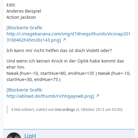
Edit:
Anderes Beispiel
Action Jackson
[Blockierte Grafik:
http://i.imagebanana.com/img/d74hieqx/thumb/vlcsnap201
3100402h45m26s143.png]
Ich kann mir nicht helfen das ist doch Violett oder?
Und wenn ich keinen Knick in der Optik habe kommt das
eher hin.
tweak (hue=-10, startHue=80, endHue=135 ) tweak (hue=-10,
startHue=30, endHue=75 )
[Blockierte Grafik:
http://abload.de/thumb/richtigaysw8.png]
4 Mal editiert, zuletzt von
trecordings
(
4. Oktober 2013 um 03:00
)
LigH