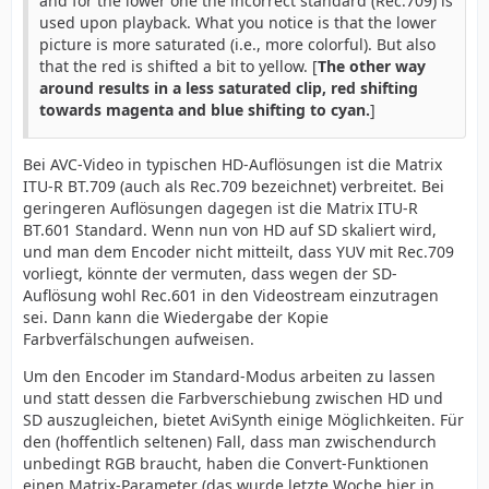
and for the lower one the incorrect standard (Rec.709) is
used upon playback. What you notice is that the lower
picture is more saturated (i.e., more colorful). But also
that the red is shifted a bit to yellow. [
The other way
around results in a less saturated clip, red shifting
towards magenta and blue shifting to cyan.
]
Bei AVC-Video in typischen HD-Auflösungen ist die Matrix
ITU-R BT.709 (auch als Rec.709 bezeichnet) verbreitet. Bei
geringeren Auflösungen dagegen ist die Matrix ITU-R
BT.601 Standard. Wenn nun von HD auf SD skaliert wird,
und man dem Encoder nicht mitteilt, dass YUV mit Rec.709
vorliegt, könnte der vermuten, dass wegen der SD-
Auflösung wohl Rec.601 in den Videostream einzutragen
sei. Dann kann die Wiedergabe der Kopie
Farbverfälschungen aufweisen.
Um den Encoder im Standard-Modus arbeiten zu lassen
und statt dessen die Farbverschiebung zwischen HD und
SD auszugleichen, bietet AviSynth einige Möglichkeiten. Für
den (hoffentlich seltenen) Fall, dass man zwischendurch
unbedingt RGB braucht, haben die Convert-Funktionen
einen Matrix-Parameter (das wurde letzte Woche hier in