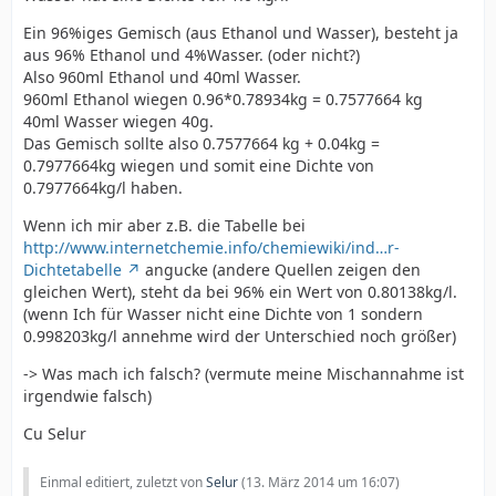
Ein 96%iges Gemisch (aus Ethanol und Wasser), besteht ja
aus 96% Ethanol und 4%Wasser. (oder nicht?)
Also 960ml Ethanol und 40ml Wasser.
960ml Ethanol wiegen 0.96*0.78934kg = 0.7577664 kg
40ml Wasser wiegen 40g.
Das Gemisch sollte also 0.7577664 kg + 0.04kg =
0.7977664kg wiegen und somit eine Dichte von
0.7977664kg/l haben.
Wenn ich mir aber z.B. die Tabelle bei
http://www.internetchemie.info/chemiewiki/ind…r-
Dichtetabelle
angucke (andere Quellen zeigen den
gleichen Wert), steht da bei 96% ein Wert von 0.80138kg/l.
(wenn Ich für Wasser nicht eine Dichte von 1 sondern
0.998203kg/l annehme wird der Unterschied noch größer)
-> Was mach ich falsch? (vermute meine Mischannahme ist
irgendwie falsch)
Cu Selur
Einmal editiert, zuletzt von
Selur
(
13. März 2014 um 16:07
)