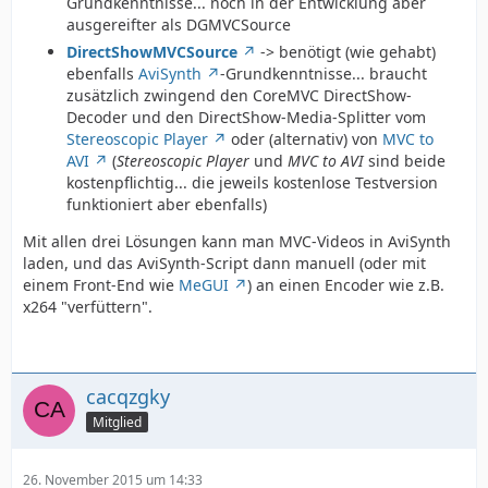
Grundkenntnisse... noch in der Entwicklung aber
ausgereifter als DGMVCSource
DirectShowMVCSource
-> benötigt (wie gehabt)
ebenfalls
AviSynth
-Grundkenntnisse... braucht
zusätzlich zwingend den CoreMVC DirectShow-
Decoder und den DirectShow-Media-Splitter vom
Stereoscopic Player
oder (alternativ) von
MVC to
AVI
(
Stereoscopic Player
und
MVC to AVI
sind beide
kostenpflichtig... die jeweils kostenlose Testversion
funktioniert aber ebenfalls)
Mit allen drei Lösungen kann man MVC-Videos in AviSynth
laden, und das AviSynth-Script dann manuell (oder mit
einem Front-End wie
MeGUI
) an einen Encoder wie z.B.
x264 "verfüttern".
cacqzgky
Mitglied
26. November 2015 um 14:33