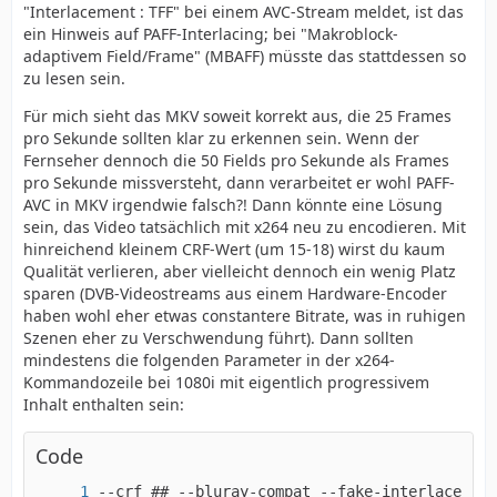
"Interlacement : TFF" bei einem AVC-Stream meldet, ist das
ein Hinweis auf PAFF-Interlacing; bei "Makroblock-
adaptivem Field/Frame" (MBAFF) müsste das stattdessen so
zu lesen sein.
Für mich sieht das MKV soweit korrekt aus, die 25 Frames
pro Sekunde sollten klar zu erkennen sein. Wenn der
Fernseher dennoch die 50 Fields pro Sekunde als Frames
pro Sekunde missversteht, dann verarbeitet er wohl PAFF-
AVC in MKV irgendwie falsch?! Dann könnte eine Lösung
sein, das Video tatsächlich mit x264 neu zu encodieren. Mit
hinreichend kleinem CRF-Wert (um 15-18) wirst du kaum
Qualität verlieren, aber vielleicht dennoch ein wenig Platz
sparen (DVB-Videostreams aus einem Hardware-Encoder
haben wohl eher etwas constantere Bitrate, was in ruhigen
Szenen eher zu Verschwendung führt). Dann sollten
mindestens die folgenden Parameter in der x264-
Kommandozeile bei 1080i mit eigentlich progressivem
Inhalt enthalten sein:
Code
--crf ## --bluray-compat --fake-interlaced