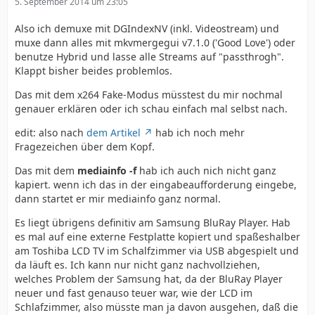
5. September 2014 um 23:05
Also ich demuxe mit DGIndexNV (inkl. Videostream) und
muxe dann alles mit mkvmergegui v7.1.0 ('Good Love') oder
benutze Hybrid und lasse alle Streams auf "passthrogh".
Klappt bisher beides problemlos.
Das mit dem x264 Fake-Modus müsstest du mir nochmal
genauer erklären oder ich schau einfach mal selbst nach.
edit: also nach
dem Artikel
hab ich noch mehr
Fragezeichen über dem Kopf.
Das mit dem
mediainfo -f
hab ich auch nich nicht ganz
kapiert. wenn ich das in der eingabeaufforderung eingebe,
dann startet er mir mediainfo ganz normal.
Es liegt übrigens definitiv am Samsung BluRay Player. Hab
es mal auf eine externe Festplatte kopiert und spaßeshalber
am Toshiba LCD TV im Schalfzimmer via USB abgespielt und
da läuft es. Ich kann nur nicht ganz nachvollziehen,
welches Problem der Samsung hat, da der BluRay Player
neuer und fast genauso teuer war, wie der LCD im
Schlafzimmer, also müsste man ja davon ausgehen, daß die