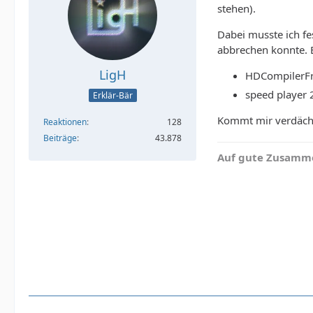
stehen).
Dabei musste ich fe
abbrechen konnte. B
LigH
HDCompilerFr
speed player 
Erklär-Bär
Kommt mir verdächti
Reaktionen
128
Beiträge
43.878
Auf gute Zusamme