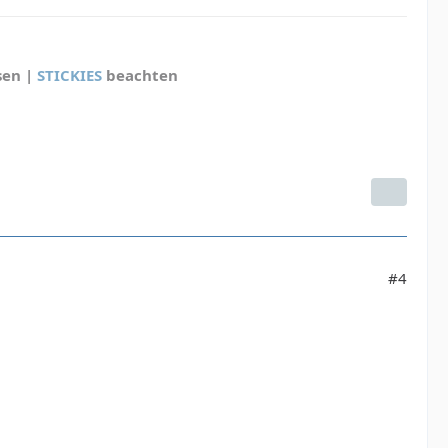
sen |
STICKIES
beachten
#4