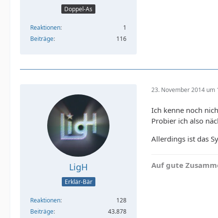
Doppel-As
Reaktionen
1
Beiträge
116
23. November 2014 um 
Ich kenne noch nic
Probier ich also nä
Allerdings ist das
Auf gute Zusamme
LigH
Erklär-Bär
Reaktionen
128
Beiträge
43.878