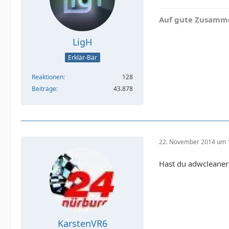
Auf gute Zusamme
LigH
Erklär-Bär
Reaktionen
128
Beiträge
43.878
22. November 2014 um 
Hast du adwcleaner
KarstenVR6