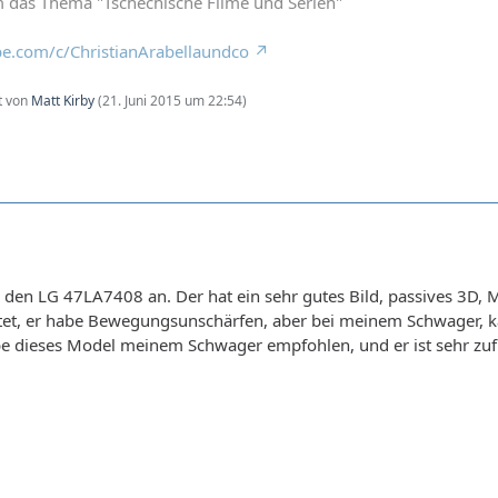
 das Thema "Tschechische Filme und Serien"
e.com/c/ChristianArabellaundco
zt von
Matt Kirby
(
21. Juni 2015 um 22:54
)
l den LG 47LA7408 an. Der hat ein sehr gutes Bild, passives 3D, 
tet, er habe Bewegungsunschärfen, aber bei meinem Schwager, kann
be dieses Model meinem Schwager empfohlen, und er ist sehr zuf