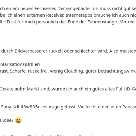
ch einem neuen Fernseher. Der eingebaute Ton muss nicht gut se
be ich einen externen Receiver. Internetapps brauche ich auch nic
ll HD ist für mich persönlich das Ende der Fahnenstange. Mir rei
t durch Bildverbesserer ruckelt oder schlechter wird. Also meiste
olarisations)Brillen
rast, Schärfe, ruckelfrei, wenig Clouding, guter Betrachtungswinke
-Geräte aufm Markt sind, würde ich auch ein gutes altes FullHD-
.
 Sony Kdl-43w805c ins Auge gefasst. Vielleicht einen alten Panas
ne Idee?