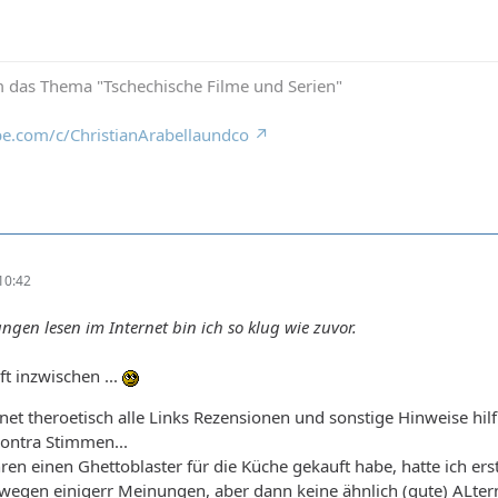
 das Thema "Tschechische Filme und Serien"
e.com/c/ChristianArabellaundco
10:42
gen lesen im Internet bin ich so klug wie zuvor.
ft inzwischen ...
et theroetisch alle Links Rezensionen und sonstige Hinweise hilf
ontra Stimmen...
hren einen Ghettoblaster für die Küche gekauft habe, hatte ich er
egen einigerr Meinungen, aber dann keine ähnlich (gute) ALter