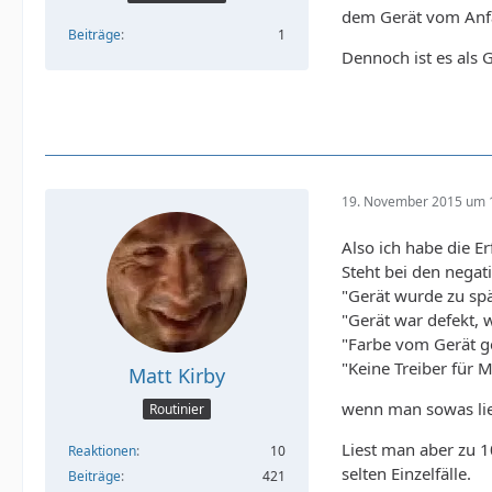
dem Gerät vom Anfan
Beiträge
1
Dennoch ist es als 
19. November 2015 um 
Also ich habe die E
Steht bei den nega
"Gerät wurde zu spä
"Gerät war defekt, 
"Farbe vom Gerät ge
"Keine Treiber für 
Matt Kirby
wenn man sowas lies
Routinier
Liest man aber zu 
Reaktionen
10
selten Einzelfälle.
Beiträge
421