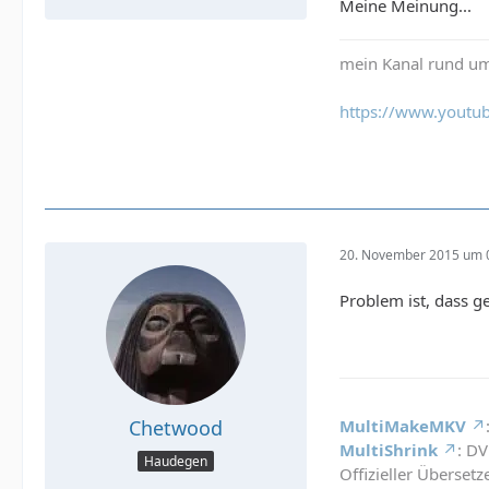
Meine Meinung...
mein Kanal rund um
https://www.youtub
20. November 2015 um 
Problem ist, dass ge
MultiMakeMKV
Chetwood
MultiShrink
: D
Haudegen
Offizieller Überset