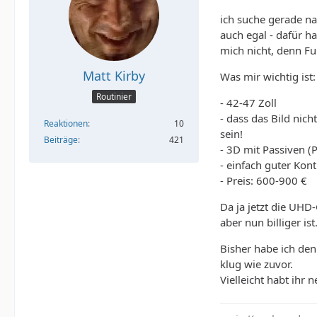
ich suche gerade na
auch egal - dafür ha
mich nicht, denn Fu
Matt Kirby
Was mir wichtig ist:
Routinier
- 42-47 Zoll
- dass das Bild nich
Reaktionen
10
sein!
Beiträge
421
- 3D mit Passiven (P
- einfach guter Kont
- Preis: 600-900 €
Da ja jetzt die UHD
aber nun billiger ist
Bisher habe ich den
klug wie zuvor.
Vielleicht habt ihr 