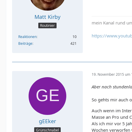
Matt Kirby
mein Kanal rund um
Routinier
https://www.youtub
Reaktionen
10
Beiträge
421
19. November 2015 um 
Aber nach stundenlan
So gehts mir auch o
Auch wenn im Intern
Masse an Pro und C
gEEker
Als ich mir vor 5 Ja
Wochen verworfen w
Grünschnabel