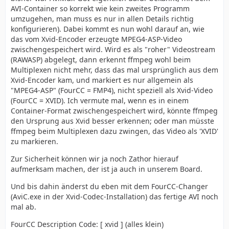
AVI-Container so korrekt wie kein zweites Programm
umzugehen, man muss es nur in allen Details richtig
konfigurieren). Dabei kommt es nun wohl darauf an, wie
das vom Xvid-Encoder erzeugte MPEG4-ASP-Video
zwischengespeichert wird. Wird es als "roher" Videostream
(RAWASP) abgelegt, dann erkennt ffmpeg wohl beim
Multiplexen nicht mehr, dass das mal ursprünglich aus dem
Xvid-Encoder kam, und markiert es nur allgemein als
"MPEG4-ASP" (FourCC = FMP4), nicht speziell als Xvid-Video
(FourCC = XVID). Ich vermute mal, wenn es in einem
Container-Format zwischengespeichert wird, könnte ffmpeg
den Ursprung aus Xvid besser erkennen; oder man müsste
ffmpeg beim Multiplexen dazu zwingen, das Video als 'XVID'
zu markieren.
Zur Sicherheit können wir ja noch Zathor hierauf
aufmerksam machen, der ist ja auch in unserem Board.
Und bis dahin änderst du eben mit dem FourCC-Changer
(AviC.exe in der Xvid-Codec-Installation) das fertige AVI noch
mal ab.
FourCC Description Code: [ xvid ] (alles klein)