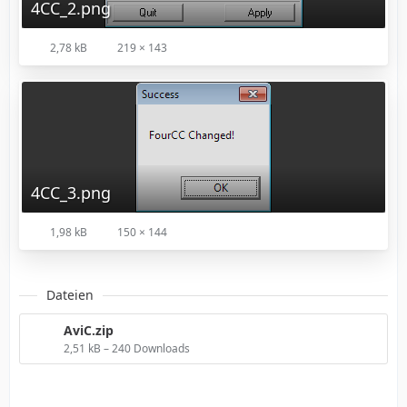
4CC_2.png
2,78 kB
219 × 143
4CC_3.png
1,98 kB
150 × 144
Dateien
AviC.zip
2,51 kB – 240 Downloads