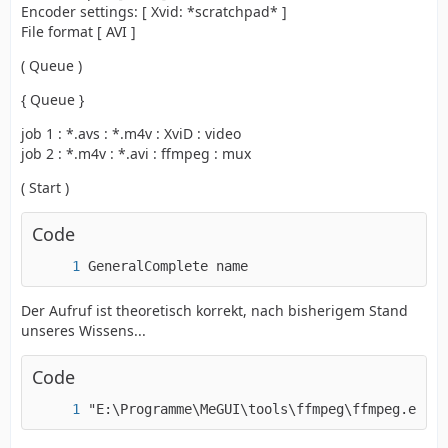
Encoder settings: [ Xvid: *scratchpad* ]
File format [ AVI ]
( Queue )
{ Queue }
job 1 : *.avs : *.m4v : XviD : video
job 2 : *.m4v : *.avi : ffmpeg : mux
( Start )
Code
GeneralComplete name                         
Der Aufruf ist theoretisch korrekt, nach bisherigem Stand
unseres Wissens...
Code
"E:\Programme\MeGUI\tools\ffmpeg\ffmpeg.exe" 