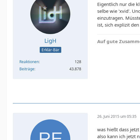
Eigentlich nur die 
selbe wie 'xvid'. U
einzutragen. Müsste
ist, sich explizit 
LigH
Auf gute Zusamme
Erklär-Bär
Reaktionen
128
Beiträge
43.878
26. Juni 2015 um 05:35
was hießt dass jetz
also kann ich jetzt