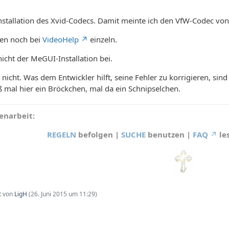
 Installation des Xvid-Codecs. Damit meinte ich den VfW-Codec vo
en noch bei
VideoHelp
einzeln.
nicht der MeGUI-Installation bei.
t nicht. Was dem Entwickler hilft, seine Fehler zu korrigieren, sin
ß mal hier ein Bröckchen, mal da ein Schnipselchen.
narbeit:
REGELN
befolgen |
SUCHE
benutzen |
FAQ
le
zt von
LigH
(
26. Juni 2015 um 11:29
)