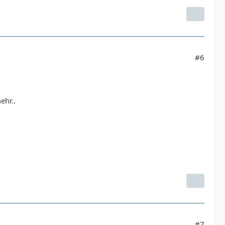
#6
ehr..
#7