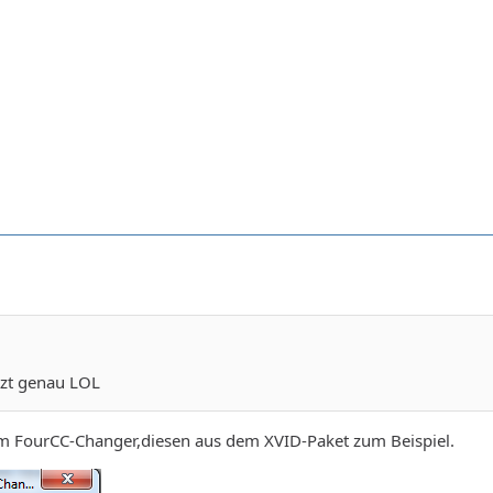
ave, Vorlaufsdauer                : 192 ms
tzt genau LOL
m FourCC-Changer,diesen aus dem XVID-Paket zum Beispiel.