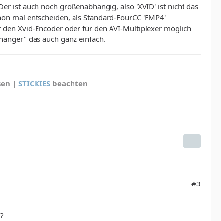
er ist auch noch größenabhängig, also 'XVID' ist nicht das
chon mal entscheiden, als Standard-FourCC 'FMP4'
r den Xvid-Encoder oder für den AVI-Multiplexer möglich
 Changer" das auch ganz einfach.
sen |
STICKIES
beachten
#3
 ?