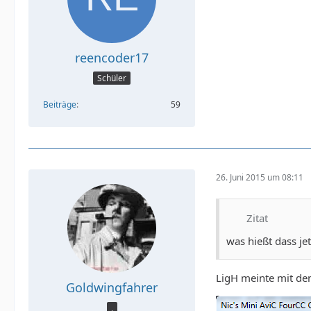
reencoder17
Schüler
Beiträge
59
Interle
26. Juni 2015 um 08:11
Zitat
was hießt dass je
LigH meinte mit de
Goldwingfahrer
.