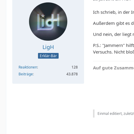
Ich schrieb, in der
Außerdem gibt es d
Und nein, der liegt 
P.S.: "Jammern" hilf
LigH
Versuchs. Nicht blo
Erklär-Bär
Auf gute Zusamme
Reaktionen
128
Beiträge
43.878
Einmal editiert, zulet