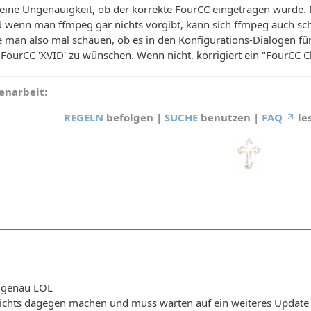
kleine Ungenauigkeit, ob der korrekte FourCC eingetragen wurde. D
nd wenn man ffmpeg gar nichts vorgibt, kann sich ffmpeg auch s
 man also mal schauen, ob es in den Konfigurations-Dialogen fü
den FourCC 'XVID' zu wünschen. Wenn nicht, korrigiert ein "FourCC
narbeit:
REGELN
befolgen |
SUCHE
benutzen |
FAQ
le
t genau LOL
 nichts dagegen machen und muss warten auf ein weiteres Update