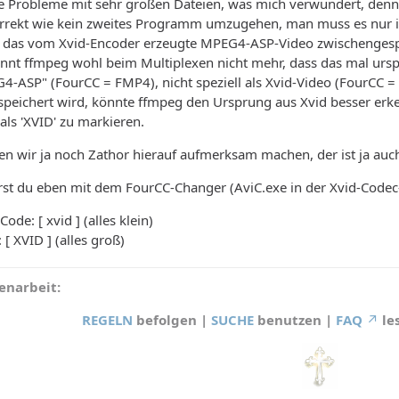
 Probleme mit sehr großen Dateien, was mich verwundert, denn 
rrekt wie kein zweites Programm umzugehen, man muss es nur in 
e das vom Xvid-Encoder erzeugte MPEG4-ASP-Video zwischengespe
ennt ffmpeg wohl beim Multiplexen nicht mehr, dass das mal urs
4-ASP" (FourCC = FMP4), nicht speziell als Xvid-Video (FourCC =
peichert wird, könnte ffmpeg den Ursprung aus Xvid besser er
als 'XVID' zu markieren.
en wir ja noch Zathor hierauf aufmerksam machen, der ist ja au
st du eben mit dem FourCC-Changer (AviC.exe in der Xvid-Codec-I
ode: [ xvid ] (alles klein)
[ XVID ] (alles groß)
narbeit:
REGELN
befolgen |
SUCHE
benutzen |
FAQ
le