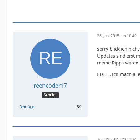
26. Juni 2015 um 10:49
sorry blick ich nic
Updates sind erst ma
meine Ripps waren 
EDIT .. ich mach all
reencoder17
Schüler
Beiträge
59
26. Juni 2015 um 11:24