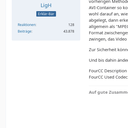
vorherigen Methode
LigH
AVI-Container so ko
wohl darauf an, wi
Erklär-Bär
abgelegt, dann erk
Reaktionen
128
allgemein als "MPEG
Beiträge
43.878
Format zwischenges
zwingen, das Video 
Zur Sicherheit könn
Und bis dahin änder
FourCC Description C
FourCC Used Codec: 
Auf gute Zusamme