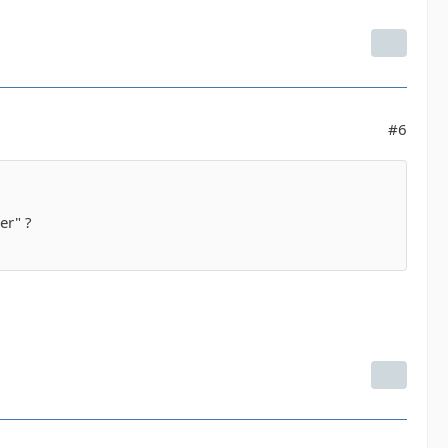
#6
er" ?