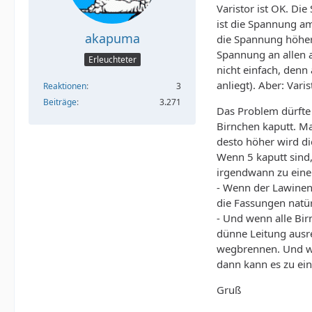
Varistor ist OK. Di
ist die Spannung am 
akapuma
die Spannung höher 
Spannung an allen a
Erleuchteter
nicht einfach, den
anliegt). Aber: Vari
Reaktionen
3
Beiträge
3.271
Das Problem dürfte
Birnchen kaputt. Ma
desto höher wird di
Wenn 5 kaputt sind,
irgendwann zu eine
- Wenn der Lawinene
die Fassungen natür
- Und wenn alle Bir
dünne Leitung ausre
wegbrennen. Und we
dann kann es zu e
Gruß