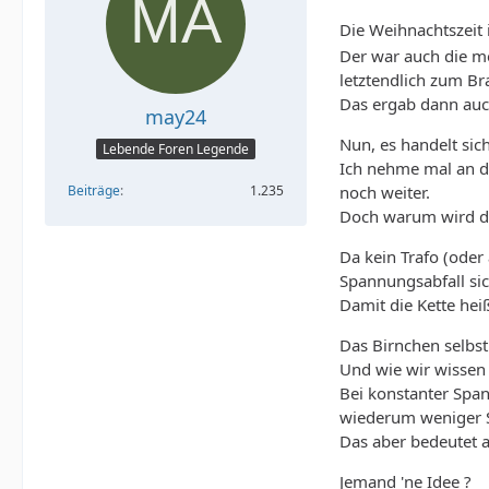
Die Weihnachtszeit 
Der war auch die me
letztendlich zum Br
Das ergab dann auch
may24
Nun, es handelt sic
Lebende Foren Legende
Ich nehme mal an da
Beiträge
1.235
noch weiter.
Doch warum wird die
Da kein Trafo (ode
Spannungsabfall sic
Damit die Kette hei
Das Birnchen selbst
Und wie wir wissen 
Bei konstanter Span
wiederum weniger S
Das aber bedeutet a
Jemand 'ne Idee ?