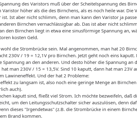
e Spannung des Varistors muß über der Scheitelspannung des Bir
Varistor höher als die des Birnchens, als es noch heile war. Die V
ist. Ist aber nicht schlimm, denn man kann den Varistor ja passe
nderen Birnchen vernachlässigbar ab. Das ist aber nicht schlim
n an den Birnchen liegt in etwa eine sinusförmige Spannung an, 
storen kosten Geld.
 wohl die Strombrücke sein. Mal angenommen, man hat 20 Birnche
cht 230V / 19 = 12,1V pro Birnchen. Jetzt geht noch eins kaputt.
e Spannung an den anderen. Und desto höher die Spannung an den
 hat man 230V / 15 = 13,5V. Sind 10 kaputt, dann hat man 23V a
m Lawineneffekt. Und der hat 2 Probleme:
ffekt zu langsam ist, also noch eine geringe Menge an Birnchen 
lich auch).
nchen kaputt sind, fließt viel Strom. Ich möchte bezweifeln, daß 
icht, um den Leitungsschutzschalter sicher auszulösen, denn da
nn dieses "Irgendetwas" (z.B. die Strombrücke in einem Birnch
inem Brand kommen.