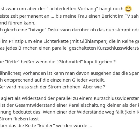
ist zwar rum aber der "Lichterketten-Vorhang" hängt noch
iste zeit permanent an ... bis meine Frau einen Bericht im TV sa
and führen kann.
 gleich eine "hitzige" Diskussion darüber ob das nun stimmt oder 
h im Prinzip um eine Lichterkette (mit Glühlampen) die in Reihe ge
s jedes Birnchen einen parallel geschalteten Kurzschlusswiderstan
 "Kette" heißer wenn die "Glühmittel" kaputt gehen ?
r ähnliches) vorhanden ist kann man davon ausgehen das die Spa
h entsprechend auf die einzelnen Glieder verteilt.
ßer wird muss sich der Strom erhöhen. Aber wie ?
 agiert als Widerstand der parallel zu einem Kurzschlusswiderstand
ist der Gesamtwiderstand einer Parallelschaltung kleiner als der 
nung bedeutet das: Wenn einer der Widerstände weg fällt (kein 
trom fließen lässt
ber das die Kette "kühler" werden würde ...