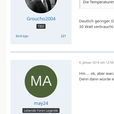
Die Temperaturent
Groucho2004
Deutlich geringer. 
30 Watt verbraucht.
TBD
Beiträge
221
6. Januar 2016 um 12:56
Hm ... ok, aber war
Denn dann würde es
may24
Lebende Foren Legende