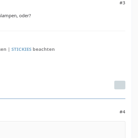
#3
ühlampen, oder?
sen |
STICKIES
beachten
#4