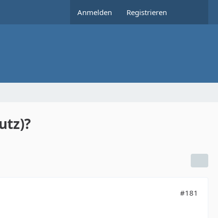
Anmelden
Registrieren
utz)?
#181