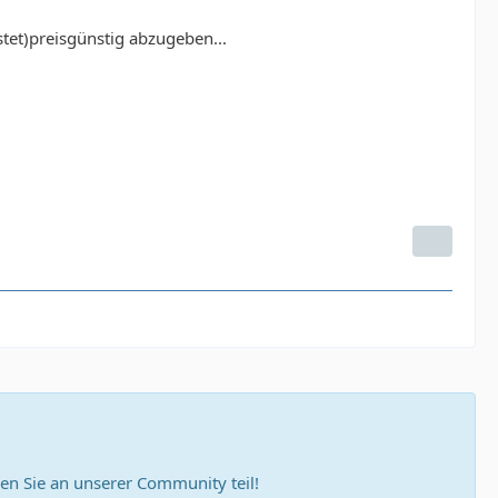
stet)preisgünstig abzugeben...
n Sie an unserer Community teil!