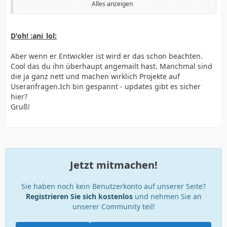
Alles anzeigen
(die alle nicht in meinem playstore erscheinen... bis auf
eins),
so habe ich ihn doch mal angeschrieben.
D'oh! :ani_lol:
mal sehen ob daraus was wird.
fragnfold
Aber wenn er Entwickler ist wird er das schon beachten.
das problem an dieser version des spiels ist,
Cool das du ihn überhaupt angemailt hast. Manchmal sind
es ist in flash geschrieben und keiner (ohne hacks)
die ja ganz nett und machen wirklich Projekte auf
unterstützt noch flash.
Useranfragen.Ich bin gespannt - updates gibt es sicher
ein html5 port währe vielleicht machbar,
hier?
verdammt das hätt ich mit in die mail schreiben
Gruß!
sollen... XD
Jetzt mitmachen!
Sie haben noch kein Benutzerkonto auf unserer Seite?
Registrieren Sie sich kostenlos
und nehmen Sie an
unserer Community teil!