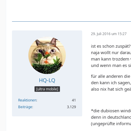
29. Juli 2016 um 15:27
ist es schon zuspät?
naja wollt nur dara
man kann trozdem 
und wenn man es sic
für alle anderen di
HQ-LQ
den kann ich sagen,
also nix hat sich geä
[ultra mobile]
Reaktionen
41
Beiträge
3.129
*die dubiosen windo
denn in deutschlan
(ungeprüfte inform