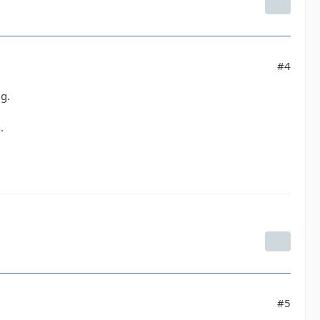
#4
g.
.
#5