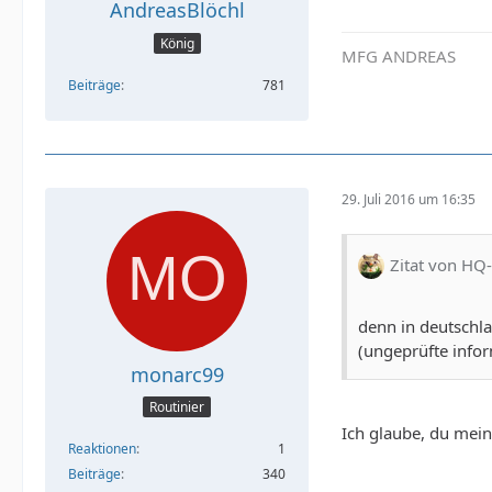
AndreasBlöchl
König
MFG ANDREAS
Beiträge
781
29. Juli 2016 um 16:35
Zitat von HQ
denn in deutschl
(ungeprüfte info
monarc99
Routinier
Ich glaube, du mein
Reaktionen
1
Beiträge
340