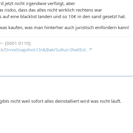
d jetzt nicht irgendwie verfolgt, aber
 risiko, dass das alles nicht wirklich rechtens war
 auf eine blacklist landen und so 10€ in den sand gesetzt hat.
was kaufen, was man hinterher auch juristisch einfordern kann!
r~ [0001 0110]
ck
/
DriveSnapshot:Cln&Bak
/
SuRun:ShellExt.
gibts nicht weil sofort alles deinstalliert wird was nicht läuft.