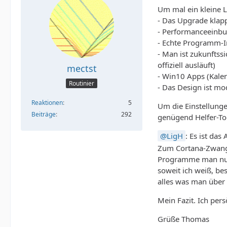
Um mal ein kleine L
- Das Upgrade klapp
- Performanceeinbuß
- Echte Programm-In
- Man ist zukunftss
offiziell ausläuft)
mectst
- Win10 Apps (Kalen
Routinier
- Das Design ist mo
Reaktionen
5
Um die Einstellunge
Beiträge
292
genügend Helfer-Too
LigH
: Es ist da
Zum Cortana-Zwang s
Programme man nutz
soweit ich weiß, be
alles was man über
Mein Fazit. Ich per
Grüße Thomas