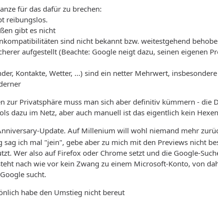
anze für das dafür zu brechen:
t reibungslos.
en gibt es nicht
kompatibilitäten sind nicht bekannt bzw. weitestgehend behoben
icherer aufgestellt (Beachte: Google neigt dazu, seinen eigenen 
der, Kontakte, Wetter, ...) sind ein netter Mehrwert, insbesond
derner
n zur Privatsphäre muss man sich aber definitiv kümmern - die Def
ls dazu im Netz, aber auch manuell ist das eigentlich kein Hex
s Anniversary-Update. Auf Millenium will wohl niemand mehr zu
ag ich mal "jein", gebe aber zu mich mit den Previews nicht besc
t. Wer also auf Firefox oder Chrome setzt und die Google-Suc
steht nach wie vor kein Zwang zu einem Microsoft-Konto, von da
 Google sucht.
sönlich habe den Umstieg nicht bereut