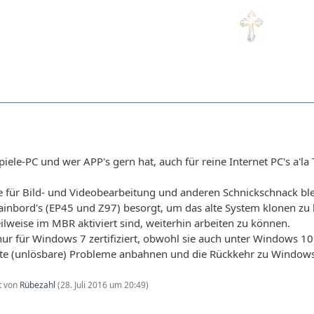
piele-PC und wer APP's gern hat, auch für reine Internet PC's a'la
 für Bild- und Videobearbeitung und anderen Schnickschnack blei
Mainbord's (EP45 und Z97) besorgt, um das alte System klonen z
lweise im MBR aktiviert sind, weiterhin arbeiten zu können.
 nur für Windows 7 zertifiziert, obwohl sie auch unter Windows 1
e (unlösbare) Probleme anbahnen und die Rückkehr zu Windows 7
zt von
Rübezahl
(
28. Juli 2016 um 20:49
)