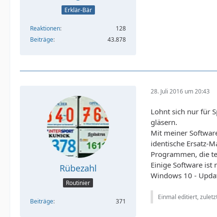
Erklär-Bär
Reaktionen
128
Beiträge
43.878
28. Juli 2016 um 20:43
Lohnt sich nur für S
gläsern.
Mit meiner Software
identische Ersatz-
Programmen, die tei
Einige Software ist
Rübezahl
Windows 10 - Updat
Routinier
Einmal editiert, zulet
Beiträge
371