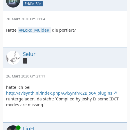
Erklär-Bär
26. März 2020 um 21:04
Hatte
LoRd_MuldeR
die portiert?
Selur
.
26. März 2020 um 21:11
hatte ich bei
http://avisynth.nl/index.php/AviSynth%2B_x64_plugins
runtergeladen, da steht: 'Compiled by Joshy D, some IDCT
modes are missing.'
Online
LigH