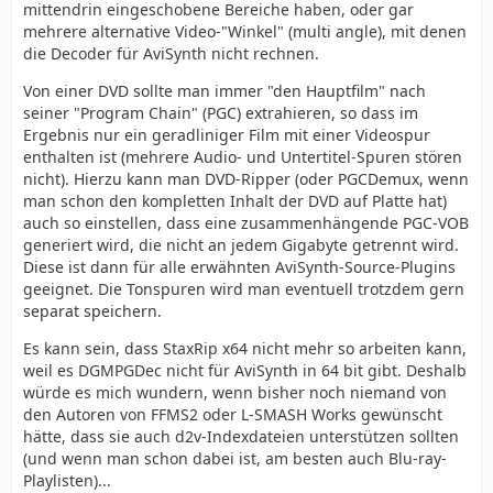
mittendrin eingeschobene Bereiche haben, oder gar
mehrere alternative Video-"Winkel" (multi angle), mit denen
die Decoder für AviSynth nicht rechnen.
Von einer DVD sollte man immer "den Hauptfilm" nach
seiner "Program Chain" (PGC) extrahieren, so dass im
Ergebnis nur ein geradliniger Film mit einer Videospur
enthalten ist (mehrere Audio- und Untertitel-Spuren stören
nicht). Hierzu kann man DVD-Ripper (oder PGCDemux, wenn
man schon den kompletten Inhalt der DVD auf Platte hat)
auch so einstellen, dass eine zusammenhängende PGC-VOB
generiert wird, die nicht an jedem Gigabyte getrennt wird.
Diese ist dann für alle erwähnten AviSynth-Source-Plugins
geeignet. Die Tonspuren wird man eventuell trotzdem gern
separat speichern.
Es kann sein, dass StaxRip x64 nicht mehr so arbeiten kann,
weil es DGMPGDec nicht für AviSynth in 64 bit gibt. Deshalb
würde es mich wundern, wenn bisher noch niemand von
den Autoren von FFMS2 oder L-SMASH Works gewünscht
hätte, dass sie auch d2v-Indexdateien unterstützen sollten
(und wenn man schon dabei ist, am besten auch Blu-ray-
Playlisten)...