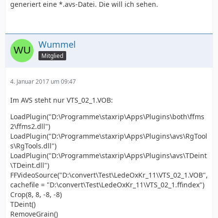
generiert eine *.avs-Datei. Die will ich sehen.
Wummel
Mitglied
4. Januar 2017 um 09:47
Im AVS steht nur VTS_02_1.VOB:
LoadPlugin("D:\Programme\staxrip\Apps\Plugins\both\ffms
2\ffms2.dll")
LoadPlugin("D:\Programme\staxrip\Apps\Plugins\avs\RgTool
s\RgTools.dll")
LoadPlugin("D:\Programme\staxrip\Apps\Plugins\avs\TDeint
\TDeint.dll")
FFVideoSource("D:\convert\Test\LedeOxKr_11\VTS_02_1.VOB",
cachefile = "D:\convert\Test\LedeOxKr_11\VTS_02_1.ffindex")
Crop(8, 8, -8, -8)
TDeint()
RemoveGrain()