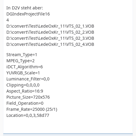
In D2V steht aber:
DGIndexProjectFile16
4
D:\convert\Test\LedeOxKr_11\VTS_02_1.VOB
D:\convert\Test\LedeOxKr_11\VTS_02_2.VOB
D:\convert\Test\LedeOxKr_11\VTS_02_3.VOB
D:\convert\Test\LedeOxKr_11\VTS_02_4.VOB
Stream_Type=1
MPEG_Type=2
iDCT_Algorithm=6
YUVRGB_Scale=1
Luminance_Filter=0,0
Clipping=0,0,0,0
Aspect_Ratio=16:9
Picture_Size=720x576
Field_Operation=0
Frame_Rate=25000 (25/1)
Location=0,0,3,58d77