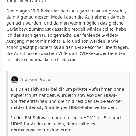
Tonproblem auftrat.
deinstallieren, der Windows Defender reicht völlig aus.
Den obigen VHS-Rekorder habe ich ganz bewusst gewählt,
(...)
da mit genau diesem Modell auch die Aufnahmen damals
gemacht wurden. Und da man wenn möglich das gleiche
Gerät bzw. zumindest dasselbe Modell wählen sollte, habe
ich das auch genau so gemacht. Der fehlende S-Video-
Ausgang macht mir nichts, Bild und Ton werden ja wie
schon gesagt problemlos an den DVD-Rekorder übertragen,
die Anschlüsse zwischen VHS- und DVD-Rekorder bereiten
mir also schonmal keine Probleme.
Zitat von Pro Jo
(...) Da es sich aber bei dir um private Aufnahmen ohne
Kopierschutz handelt, würdeich sowieso den HDMI-
Splitter entfernen und gleich direkt den DVD-Rekorder
mitder Intensity Shuttle per HDMI-Kabel verbinden.
In der BM-Software dann nur noch HDMI für Bild und
HDMI für Audio einstellen, dann sollte es
normalerweise funktionieren.