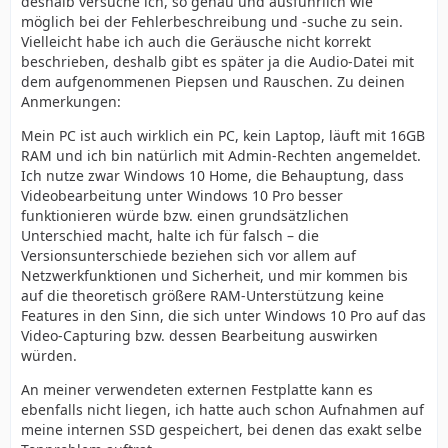
deshalb versuche ich, so genau und ausführlich wie
mehr für Win. 10 programmiert.
möglich bei der Fehlerbeschreibung und -suche zu sein.
Vielleicht habe ich auch die Geräusche nicht korrekt
Außerdem wäre Win. 10 Pro für Videobearbeitung
beschrieben, deshalb gibt es später ja die Audio-Datei mit
besser geeignet, als wie die, der Home-Version.
dem aufgenommenen Piepsen und Rauschen. Zu deinen
Anmerkungen:
Ich lese gerade von einer externen Festplatte.
Vermutlich über USB angeschlossen. USB Festplatte und
Mein PC ist auch wirklich ein PC, kein Laptop, läuft mit 16GB
eine Intensity Shuttle USB 3.0 , beide über USB.
RAM und ich bin natürlich mit Admin-Rechten angemeldet.
Ich nutze zwar Windows 10 Home, die Behauptung, dass
Das ist von der Konfiguration her schlecht, denn es
Videobearbeitung unter Windows 10 Pro besser
laufen alle zwei Geräte über den gleichen System-Bus.
funktionieren würde bzw. einen grundsätzlichen
Unterschied macht, halte ich für falsch – die
Und das bremst die Leistung der Festplatte, und der
Versionsunterschiede beziehen sich vor allem auf
Intensity Shuttle USB 3.0.
Netzwerkfunktionen und Sicherheit, und mir kommen bis
Festplatten, wenn möglich, immer an SATA anschließen,
auf die theoretisch größere RAM-Unterstützung keine
oder am Thunderbolt-Anschluss. Das liest sich so, als
Features in den Sinn, die sich unter Windows 10 Pro auf das
arbeitest du mit einem Laptop.
Video-Capturing bzw. dessen Bearbeitung auswirken
würden.
Du schreibst aber PC. Bei Videobearbeitung wird
empfohlen, dass man sich als Administrator anmeldet.
An meiner verwendeten externen Festplatte kann es
ebenfalls nicht liegen, ich hatte auch schon Aufnahmen auf
Ich hätte mir einen S-VHS-Rekorder gekauft, wegen dem
meine internen SSD gespeichert, bei denen das exakt selbe
Y/C-Ausgang. Den Virenscanner unbedingt