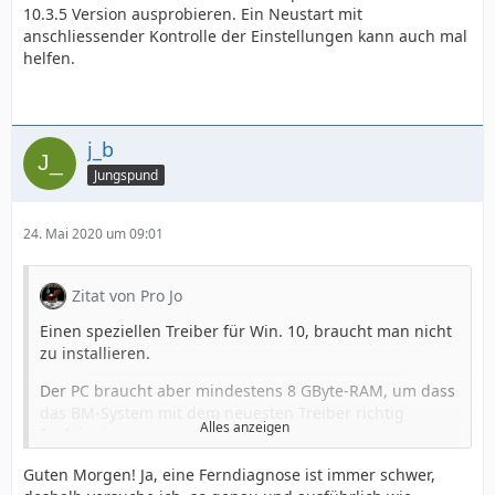
10.3.5 Version ausprobieren. Ein Neustart mit
anschliessender Kontrolle der Einstellungen kann auch mal
helfen.
j_b
Jungspund
24. Mai 2020 um 09:01
Zitat von Pro Jo
Einen speziellen Treiber für Win. 10, braucht man nicht
zu installieren.
Der PC braucht aber mindestens 8 GByte-RAM, um dass
das BM-System mit dem neuesten Treiber richtig
Alles anzeigen
funktioniert.
Der ältere Treiber 10.11.4 (2018) läuft noch mit 4 GByte-
Guten Morgen! Ja, eine Ferndiagnose ist immer schwer,
RAM. Die Treiber 10.3.5 und darunter, wurden nicht