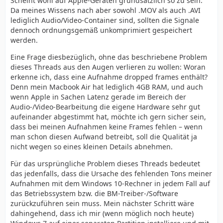
Scheint wohl auf Apple-Geräten grundsätzlich so zu sein.
Da meines Wissens nach aber sowohl .MOV als auch .AVI
lediglich Audio/Video-Container sind, sollten die Signale
dennoch ordnungsgemäß unkomprimiert gespeichert
werden.
Eine Frage diesbezüglich, ohne das beschriebene Problem
dieses Threads aus den Augen verlieren zu wollen: Woran
erkenne ich, dass eine Aufnahme dropped frames enthält?
Denn mein Macbook Air hat lediglich 4GB RAM, und auch
wenn Apple in Sachen Latenz gerade im Bereich der
Audio-/Video-Bearbeitung die eigene Hardware sehr gut
aufeinander abgestimmt hat, möchte ich gern sicher sein,
dass bei meinen Aufnahmen keine Frames fehlen – wenn
man schon diesen Aufwand betreibt, soll die Qualität ja
nicht wegen so eines kleinen Details abnehmen.
Für das ursprüngliche Problem dieses Threads bedeutet
das jedenfalls, dass die Ursache des fehlenden Tons meiner
Aufnahmen mit dem Windows 10-Rechner in jedem Fall auf
das Betriebssystem bzw. die BM-Treiber-/Software
zurückzuführen sein muss. Mein nächster Schritt wäre
dahingehend, dass ich mir (wenn möglich noch heute)