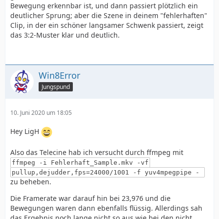
Bewegung erkennbar ist, und dann passiert plötzlich ein
deutlicher Sprung; aber die Szene in deinem "fehlerhaften"
Clip, in der ein schöner langsamer Schwenk passiert, zeigt
das 3:2-Muster klar und deutlich.
Win8Error
Jungspund
10. Juni 2020 um 18:05
Hey LigH
Also das Telecine hab ich versucht durch ffmpeg mit
ffmpeg -i Fehlerhaft_Sample.mkv -vf
pullup,dejudder,fps=24000/1001 -f yuv4mpegpipe -
zu beheben.
Die Framerate war darauf hin bei 23,976 und die
Bewegungen waren dann ebenfalls flüssig. Allerdings sah
das Ergebnis noch lange nicht so aus wie bei den nicht