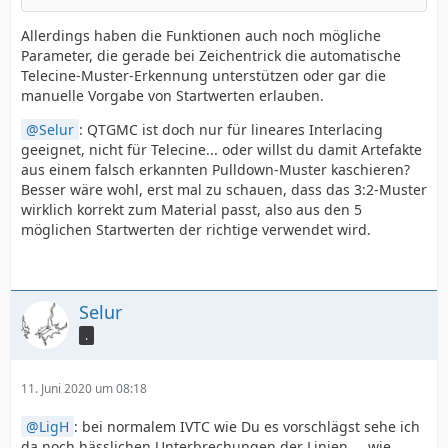
Allerdings haben die Funktionen auch noch mögliche
Parameter, die gerade bei Zeichentrick die automatische
return last
Telecine-Muster-Erkennung unterstützen oder gar die
manuelle Vorgabe von Startwerten erlauben.
Selur
: QTGMC ist doch nur für lineares Interlacing
geeignet, nicht für Telecine... oder willst du damit Artefakte
aus einem falsch erkannten Pulldown-Muster kaschieren?
Besser wäre wohl, erst mal zu schauen, dass das 3:2-Muster
wirklich korrekt zum Material passt, also aus den 5
möglichen Startwerten der richtige verwendet wird.
Selur
.
11. Juni 2020 um 08:18
LigH
: bei normalem IVTC wie Du es vorschlägst sehe ich
da noch hässlichen Unterbrechungen der Linien,... wie