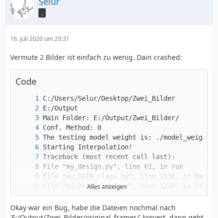
Selur
.
16. Juli 2020 um 20:31
Vermute 2 Bilder ist einfach zu wenig. Dain crashed:
Code
Alles anzeigen
FileNotFoundError: [WinError 3] Das System ka
Okay war ein Bug, habe die Dateien nochmal nach
'E:/Output/Zwei_Bilder/original_frames/' kopiert, dann geht