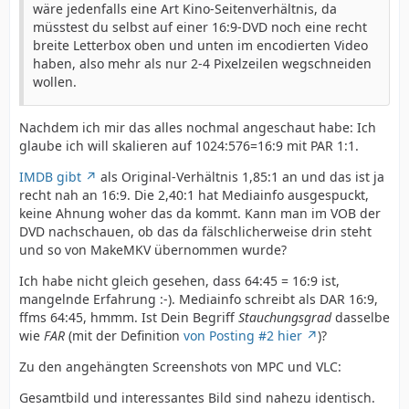
wäre jedenfalls eine Art Kino-Seitenverhältnis, da
müsstest du selbst auf einer 16:9-DVD noch eine recht
breite Letterbox oben und unten im encodierten Video
haben, also mehr als nur 2-4 Pixelzeilen wegschneiden
wollen.
Nachdem ich mir das alles nochmal angeschaut habe: Ich
glaube ich will skalieren auf 1024:576=16:9 mit PAR 1:1.
IMDB gibt
als Original-Verhältnis 1,85:1 an und das ist ja
recht nah an 16:9. Die 2,40:1 hat Mediainfo ausgespuckt,
keine Ahnung woher das da kommt. Kann man im VOB der
DVD nachschauen, ob das da fälschlicherweise drin steht
und so von MakeMKV übernommen wurde?
Ich habe nicht gleich gesehen, dass 64:45 = 16:9 ist,
mangelnde Erfahrung :-). Mediainfo schreibt als DAR 16:9,
ffms 64:45, hmmm. Ist Dein Begriff
Stauchungsgrad
dasselbe
wie
FAR
(mit der Definition
von Posting #2 hier
)?
Zu den angehängten Screenshots von MPC und VLC:
Gesamtbild und interessantes Bild sind nahezu identisch.