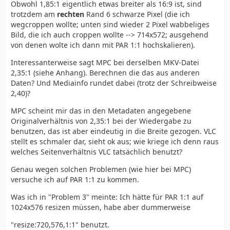
Obwohl 1,85:1 eigentlich etwas breiter als 16:9 ist, sind
trotzdem am
rechten
Rand 6 schwarze Pixel (die ich
wegcroppen wollte; unten sind wieder 2 Pixel wabbeliges
Bild, die ich auch croppen wollte --> 714x572; ausgehend
von denen wolte ich dann mit PAR 1:1 hochskalieren).
Interessanterweise sagt MPC bei derselben MKV-Datei
2,35:1 (siehe Anhang). Berechnen die das aus anderen
Daten? Und Mediainfo rundet dabei (trotz der Schreibweise
2,40)?
MPC scheint mir das in den Metadaten angegebene
Originalverhältnis von 2,35:1 bei der Wiedergabe zu
benutzen, das ist aber eindeutig in die Breite gezogen. VLC
stellt es schmaler dar, sieht ok aus; wie kriege ich denn raus
welches Seitenverhältnis VLC tatsächlich benutzt?
Genau wegen solchen Problemen (wie hier bei MPC)
versuche ich auf PAR 1:1 zu kommen.
Was ich in "Problem 3" meinte: Ich hätte für PAR 1:1 auf
1024x576 resizen müssen, habe aber dummerweise
"resize:720,576,1:1" benutzt.