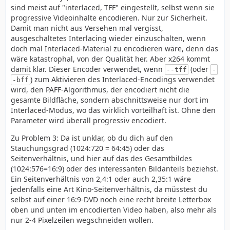
sind meist auf "interlaced, TFF" eingestellt, selbst wenn sie
progressive Videoinhalte encodieren. Nur zur Sicherheit.
Damit man nicht aus Versehen mal vergisst,
ausgeschaltetes Interlacing wieder einzuschalten, wenn
doch mal Interlaced-Material zu encodieren wäre, denn das
wäre katastrophal, von der Qualität her. Aber x264 kommt
damit klar. Dieser Encoder verwendet, wenn
(oder
--tff
-
) zum Aktivieren des Interlaced-Encodings verwendet
-bff
wird, den PAFF-Algorithmus, der encodiert nicht die
gesamte Bildfläche, sondern abschnittsweise nur dort im
Interlaced-Modus, wo das wirklich vorteilhaft ist. Ohne den
Parameter wird überall progressiv encodiert.
Zu Problem 3: Da ist unklar, ob du dich auf den
Stauchungsgrad (1024:720 = 64:45) oder das
Seitenverhältnis, und hier auf das des Gesamtbildes
(1024:576=16:9) oder des interessanten Bildanteils beziehst.
Ein Seitenverhältnis von 2,4:1 oder auch 2,35:1 wäre
jedenfalls eine Art Kino-Seitenverhältnis, da müsstest du
selbst auf einer 16:9-DVD noch eine recht breite Letterbox
oben und unten im encodierten Video haben, also mehr als
nur 2-4 Pixelzeilen wegschneiden wollen.