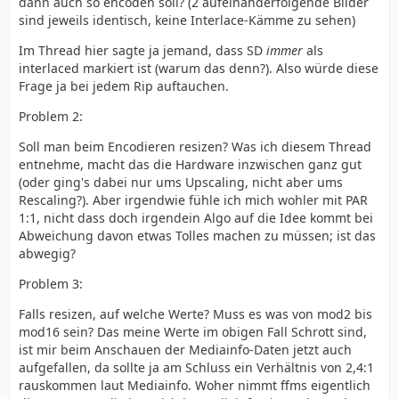
dann auch so encoden soll? (2 aufeinanderfolgende Bilder
sind jeweils identisch, keine Interlace-Kämme zu sehen)
Im Thread hier sagte ja jemand, dass SD
immer
als
interlaced markiert ist (warum das denn?). Also würde diese
Frage ja bei jedem Rip auftauchen.
Problem 2:
Soll man beim Encodieren resizen? Was ich diesem Thread
entnehme, macht das die Hardware inzwischen ganz gut
(oder ging's dabei nur ums Upscaling, nicht aber ums
Rescaling?). Aber irgendwie fühle ich mich wohler mit PAR
1:1, nicht dass doch irgendein Algo auf die Idee kommt bei
Abweichung davon etwas Tolles machen zu müssen; ist das
abwegig?
Problem 3:
Falls resizen, auf welche Werte? Muss es was von mod2 bis
mod16 sein? Das meine Werte im obigen Fall Schrott sind,
ist mir beim Anschauen der Mediainfo-Daten jetzt auch
aufgefallen, da sollte ja am Schluss ein Verhältnis von 2,4:1
rauskommen laut Mediainfo. Woher nimmt ffms eigentlich