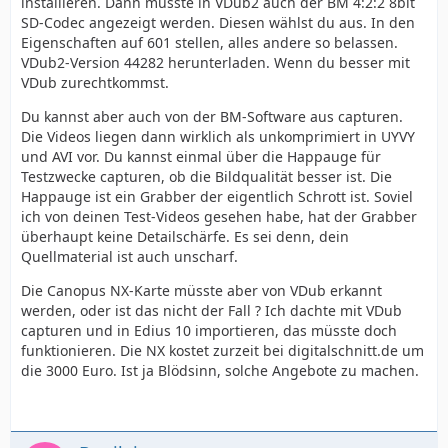
installieren. Dann müsste in VDub2 auch der BM 4:2:2 8bit
SD-Codec angezeigt werden. Diesen wählst du aus. In den
Eigenschaften auf 601 stellen, alles andere so belassen.
VDub2-Version 44282 herunterladen. Wenn du besser mit
VDub zurechtkommst.
Du kannst aber auch von der BM-Software aus capturen.
Die Videos liegen dann wirklich als unkomprimiert in UYVY
und AVI vor. Du kannst einmal über die Happauge für
Testzwecke capturen, ob die Bildqualität besser ist. Die
Happauge ist ein Grabber der eigentlich Schrott ist. Soviel
ich von deinen Test-Videos gesehen habe, hat der Grabber
überhaupt keine Detailschärfe. Es sei denn, dein
Quellmaterial ist auch unscharf.
Die Canopus NX-Karte müsste aber von VDub erkannt
werden, oder ist das nicht der Fall ? Ich dachte mit VDub
capturen und in Edius 10 importieren, das müsste doch
funktionieren. Die NX kostet zurzeit bei digitalschnitt.de um
die 3000 Euro. Ist ja Blödsinn, solche Angebote zu machen.