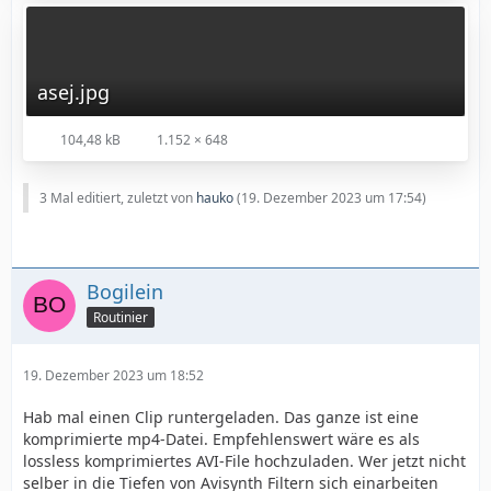
korrigiert hast, dann wird aus dem RAW-Video ein
unkomprimiertes Master-Video in interlace erstellt. Für
Schnitt-Software immer oberes Halbbild zuerst
einstellen.
asej.jpg
Gecroppt (704 x 576 Pixel) und deinterlaced wird
104,48 kB
1.152 × 648
normalerweise erst mit einem Encoder. Jetzt erst erfolgt
eine Komprimierung mit H.264 oder H.265. Wenn du
das so nicht erstellen willst, dann hast du eben diese
3 Mal editiert, zuletzt von
hauko
(
19. Dezember 2023 um 17:54
)
schlechte Bildqualität, die man z. Bsp. bei YT sieht.
Das alles kann man aber auch mit VDub machen.
Bogilein
Routinier
19. Dezember 2023 um 18:52
Hab mal einen Clip runtergeladen. Das ganze ist eine
komprimierte mp4-Datei. Empfehlenswert wäre es als
lossless komprimiertes AVI-File hochzuladen. Wer jetzt nicht
selber in die Tiefen von Avisynth Filtern sich einarbeiten