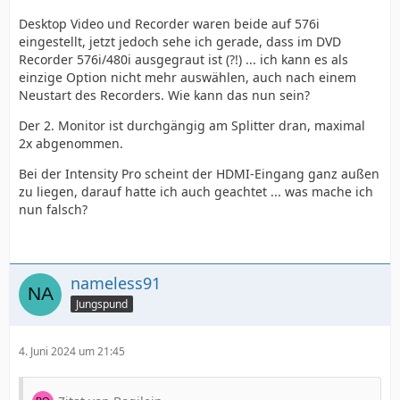
Bei der Pro Karte ist ein HDMI nur Input , glaube der
Desktop Video und Recorder waren beide auf 576i
innen liegt . Aber da müsste ich auch erst wieder bei
eingestellt, jetzt jedoch sehe ich gerade, dass im DVD
mir gucken
Recorder 576i/480i ausgegraut ist (?!) ... ich kann es als
einzige Option nicht mehr auswählen, auch nach einem
Neustart des Recorders. Wie kann das nun sein?
Der 2. Monitor ist durchgängig am Splitter dran, maximal
2x abgenommen.
Bei der Intensity Pro scheint der HDMI-Eingang ganz außen
zu liegen, darauf hatte ich auch geachtet ... was mache ich
nun falsch?
nameless91
Jungspund
4. Juni 2024 um 21:45