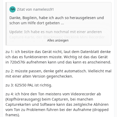
Zitat von nameless91
Danke, Bogilein, habe ich auch so herausgelesen und
schon um Hilfe dort gebeten ...
Update: Ich habe es nun nochmal mit einer anderen
Capture-Karte, der Blackmagic Decklink Mini Recorder
Alles anzeigen
HD, probiert. Dort funktioniert mit der neuesten
Desktop-Video-Software alles wunderbar (!), dazu kurz
zu 1: ich besitze das Gerät nicht, laut dem Datenblatt denke
ein paar Fragen:
ich das es funktionieren müsste. Wichtig ist das das Gerät
in 720x576i aufnehmen kann und das kann es anscheinend.
1. Bei der Gubel-Methode läuft es ja in der Regel über
zu 2: müsste passen, denke geht automatisch. Vielleicht mal
HDMI statt analog; der Mini Recorder HD hat keine
mit einer alten Version gegenchecken.
analogen Ein-/Ausgänge bzw. auch keinen HDMI-Out
zu 3: 625i50 PAL ist richtig.
(den ich aber auch nicht brauche), gibt es sonst
Nachteile gegenüber der Intensity Pro? Oder kann ich
zu 4: ich höre den Ton meistens vom Videorecorder ab
für die Gubel-Methode bedenkenlos den Mini Recorder
(Kopfhörerausgang) beim Capturen, bei manchen
HD verwenden?
Capturekarten und Software kann das zeitgleiche Abhören
vom Ton zu Problemen führen bei der Aufnahme (dropped
frames).