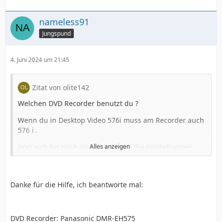
nameless91
Jungspund
4. Juni 2024 um 21:45
Zitat von olite142
Welchen DVD Recorder benutzt du ?
Wenn du in Desktop Video 576i muss am Recorder auch
576 i .
Hört sich für mich so an als wären die Einstellungen
Alles anzeigen
nicht im Einklang.
Ist der 2te Monitor kontinuierlich am Splitter dran ?
Danke für die Hilfe, ich beantworte mal:
Weil das hin und her stecken, von den HDMI Anschlüsse
hat zumindest bei mir am DMR EH 65 immer die
settings zurück gesetz.
DVD Recorder: Panasonic DMR-EH575