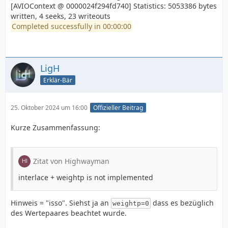
[AVIOContext @ 0000024f294fd740] Statistics: 5053386 bytes
written, 4 seeks, 23 writeouts
Completed successfully in 00:00:00
LigH
Erklär-Bär
25. Oktober 2024 um 16:00
Offizieller Beitrag
Kurze Zusammenfassung:
Zitat von Highwayman
interlace + weightp is not implemented
Hinweis = "isso". Siehst ja an
dass es bezüglich
weightp=0
des Wertepaares beachtet wurde.