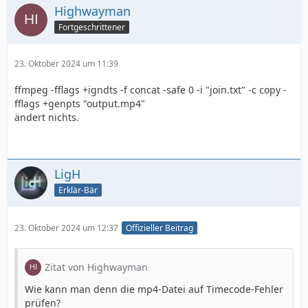
Highwayman
Fortgeschrittener
23. Oktober 2024 um 11:39
ffmpeg -fflags +igndts -f concat -safe 0 -i "join.txt" -c copy -
fflags +genpts "output.mp4"
ändert nichts.
LigH
Erklär-Bär
23. Oktober 2024 um 12:37
Offizieller Beitrag
Zitat von Highwayman
Wie kann man denn die mp4-Datei auf Timecode-Fehler
prüfen?