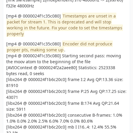
f32le 48000Hz
[mp4 @ 0000024f1c35c080]
Timestamps are unset in a
packet for stream 1. This is deprecated and will stop
working in the future. Fix your code to set the timestamps
properly
[mp4 @ 0000024f1c35c080]
Encoder did not produce
proper pts, making some up
.
[mp4 @ 0000024f1c35c080] Starting second pass: moving
the moov atom to the beginning of the file
[AVIOContext @ 0000024f2a2aee80] Statistics: 2523338
bytes read, 0 seeks
[libx264 @ 0000024f1b6c20c0] frame I:2 Avg QP:13.36 size:
81910
[libx264 @ 0000024f1b6c20c0] frame P:25 Avg QP:17.25 size:
43071
[libx264 @ 0000024f1b6c20c0] frame B:174 Avg QP:21.64
size: 5911
[libx264 @ 0000024f1b6c20c0] consecutive B-frames: 1.0%
1.0% 0.0% 2.0% 2.5% 6.0% 7.0% 0.0% 80.6%
[libx264 @ 0000024f1b6c20c0] mb I I16..4: 12.4% 55.5%
32.1%