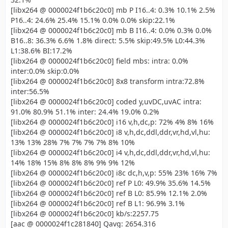
[libx264 @ 0000024f1b6c20c0] mb P I16..4: 0.3% 10.1% 2.5%
P16..4: 24.6% 25.4% 15.1% 0.0% 0.0% skip:22.1%
[libx264 @ 0000024f1b6c20c0] mb B I16..4: 0.0% 0.3% 0.0%
B16..8: 36.3% 6.6% 1.8% direct: 5.5% skip:49.5% L0:44.3%
L1:38.6% BI:17.2%
[libx264 @ 0000024f1b6c20c0] field mbs: intra: 0.0%
inter:0.0% skip:0.0%
[libx264 @ 0000024f1b6c20c0] 8x8 transform intra:72.8%
inter:56.5%
[libx264 @ 0000024f1b6c20c0] coded y,uvDC,uvAC intra:
91.0% 80.9% 51.1% inter: 24.4% 19.0% 0.2%
[libx264 @ 0000024f1b6c20c0] i16 v,h,dc,p: 72% 4% 8% 16%
[libx264 @ 0000024f1b6c20c0] i8 v,h,dc,ddl,ddr,vr,hd,vl,hu:
13% 13% 28% 7% 7% 7% 7% 8% 10%
[libx264 @ 0000024f1b6c20c0] i4 v,h,dc,ddl,ddr,vr,hd,vl,hu:
14% 18% 15% 8% 8% 8% 9% 9% 12%
[libx264 @ 0000024f1b6c20c0] i8c dc,h,v,p: 55% 23% 16% 7%
[libx264 @ 0000024f1b6c20c0] ref P L0: 49.9% 35.6% 14.5%
[libx264 @ 0000024f1b6c20c0] ref B L0: 85.9% 12.1% 2.0%
[libx264 @ 0000024f1b6c20c0] ref B L1: 96.9% 3.1%
[libx264 @ 0000024f1b6c20c0] kb/s:2257.75
[aac @ 0000024f1c281840] Qavg: 2654.316