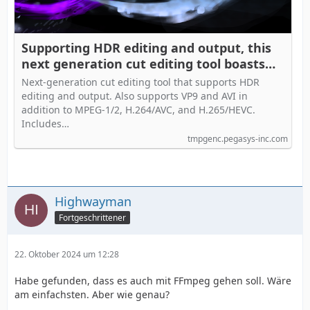
Supporting HDR editing and output, this
next generation cut editing tool boasts
super-fast output with practically no loss
Next-generation cut editing tool that supports HDR
in quality -- Smart Rendering. It's
editing and output. Also supports VP9 and AVI in
TMPGEnc MPEG Smart Renderer 6
addition to MPEG-1/2, H.264/AVC, and H.265/HEVC.
Includes…
tmpgenc.pegasys-inc.com
Highwayman
Fortgeschrittener
22. Oktober 2024 um 12:28
Habe gefunden, dass es auch mit FFmpeg gehen soll. Wäre
am einfachsten. Aber wie genau?