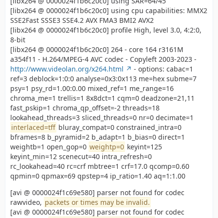
[libx264 @ 0000024f1b6c20c0] using SAR=64/45
[libx264 @ 0000024f1b6c20c0] using cpu capabilities: MMX2
SSE2Fast SSSE3 SSE4.2 AVX FMA3 BMI2 AVX2
[libx264 @ 0000024f1b6c20c0] profile High, level 3.0, 4:2:0,
8-bit
[libx264 @ 0000024f1b6c20c0] 264 - core 164 r3161M
a354f11 - H.264/MPEG-4 AVC codec - Copyleft 2003-2023 -
http://www.videolan.org/x264.html
- options: cabac=1
ref=3 deblock=1:0:0 analyse=0x3:0x113 me=hex subme=7
psy=1 psy_rd=1.00:0.00 mixed_ref=1 me_range=16
chroma_me=1 trellis=1 8x8dct=1 cqm=0 deadzone=21,11
fast_pskip=1 chroma_qp_offset=-2 threads=18
lookahead_threads=3 sliced_threads=0 nr=0 decimate=1
interlaced=tff
bluray_compat=0 constrained_intra=0
bframes=8 b_pyramid=2 b_adapt=1 b_bias=0 direct=1
weightb=1 open_gop=0
weightp=0
keyint=125
keyint_min=12 scenecut=40 intra_refresh=0
rc_lookahead=40 rc=crf mbtree=1 crf=17.0 qcomp=0.60
qpmin=0 qpmax=69 qpstep=4 ip_ratio=1.40 aq=1:1.00
[avi @ 0000024f1c69e580] parser not found for codec
rawvideo,
packets or times may be invalid.
[avi @ 0000024f1c69e580] parser not found for codec