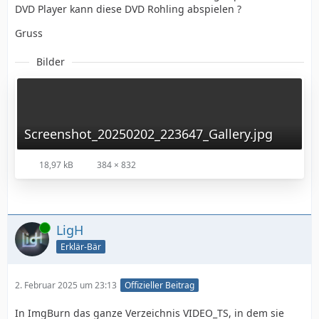
DVD Player kann diese DVD Rohling abspielen ?
Gruss
Bilder
Screenshot_20250202_223647_Gallery.jpg
18,97 kB
384 × 832
Online
LigH
Erklär-Bär
2. Februar 2025 um 23:13
Offizieller Beitrag
In ImgBurn das ganze Verzeichnis VIDEO_TS, in dem sie