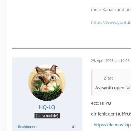
mein Kanal rund um
https://www.youtub
29. April 2025 um 10:06
Zitat
Avisynth open fai
4cc: HFYU
HQ-LQ
dir fehlt der HuffYU
[ultra mobile]
-
https://de.m.wiki
Reaktionen
41