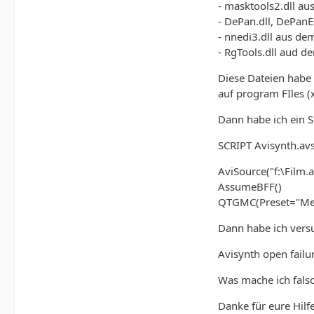
- masktools2.dll a
- DePan.dll, DePan
- nnedi3.dll aus d
- RgTools.dll aud 
Diese Dateien habe
auf program FIles (
Dann habe ich ein Sc
SCRIPT Avisynth.av
AviSource("f:\Film.a
AssumeBFF()
QTGMC(Preset="Me
Dann habe ich versu
Avisynth open failu
Was mache ich fals
Danke für eure Hilfe