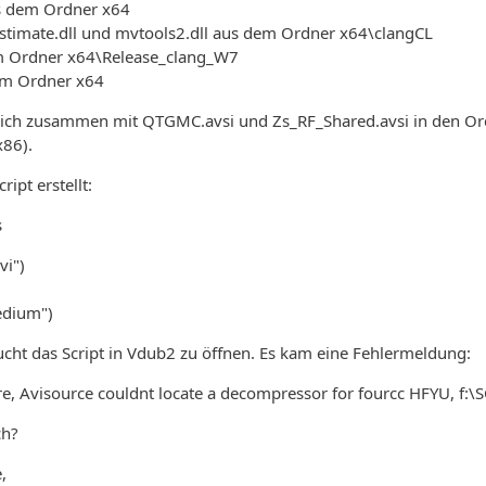
us dem Ordner x64
Estimate.dll und mvtools2.dll aus dem Ordner x64\clangCL
em Ordner x64\Release_clang_W7
dem Ordner x64
 ich zusammen mit QTGMC.avsi und Zs_RF_Shared.avsi in den Or
x86).
ript erstellt:
s
vi")
dium")
cht das Script in Vdub2 zu öffnen. Es kam eine Fehlermeldung:
re, Avisource couldnt locate a decompressor for fourcc HFYU, f:\S
ch?
,