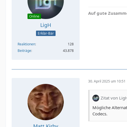
Auf gute Zusamme
Online
LigH
Erklär-Bär
Reaktionen
128
Beiträge
43.878
30. April 2025 um 10:51
Zitat von Lig
Mögliche Alterna
Codecs.
Matt Kirby