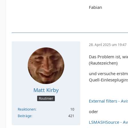
Fabian
28. April 2025 um 19:47
Das Problem ist, wi
(Rautezeichen)
und versuche erstma
Quell-Einleseplugin
Matt Kirby
Routinier
External filters - Av
Reaktionen
10
oder
Beiträge
421
LSMASHSource - Avi