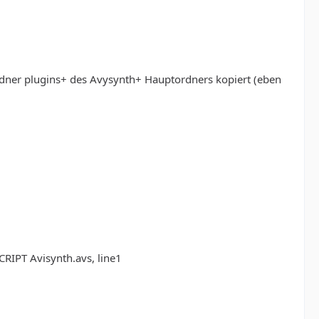
dner plugins+ des Avysynth+ Hauptordners kopiert (eben
CRIPT Avisynth.avs, line1