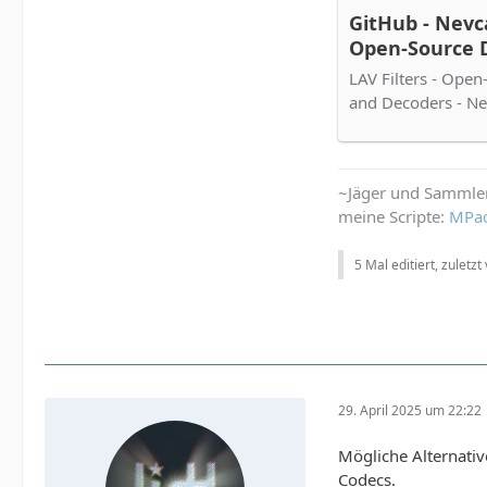
GitHub - Nevcai
Open-Source D
and Decoders
LAV Filters - Open
and Decoders - Nev
~Jäger und Sammle
meine Scripte:
MPa
5 Mal editiert, zuletzt
29. April 2025 um 22:22
Mögliche Alternati
Codecs.