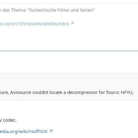
 das Thema "Tschechische Filme und Serien"
e.com/c/ChristianArabellaundco
lure, Avisource couldnt locate a decompressor for fourcc HFYU,
V codec.
pedia.org/wiki/HuffYUV