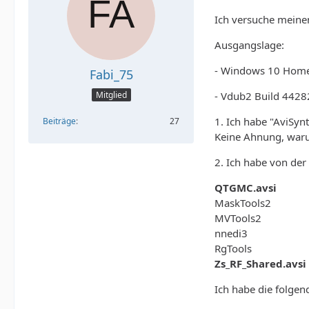
Ich versuche meinen 
Ausgangslage:
- Windows 10 Home,
Fabi_75
- Vdub2 Build 4428
Mitglied
1. Ich habe "AviSyn
Beiträge
27
Keine Ahnung, waru
2. Ich habe von der
QTGMC.avsi
MaskTools2
MVTools2
nnedi3
RgTools
Zs_RF_Shared.avsi
Ich habe die folge