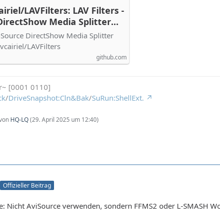
riel/LAVFilters: LAV Filters -
irectShow Media Splitter
-Source DirectShow Media Splitter
cairiel/LAVFilters
github.com
r~ [0001 0110]
ck
/
DriveSnapshot:Cln&Bak
/
SuRun:ShellExt.
 von
HQ-LQ
(
29. April 2025 um 12:40
)
Offizieller Beitrag
ve: Nicht AviSource verwenden, sondern FFMS2 oder L-SMASH Wor