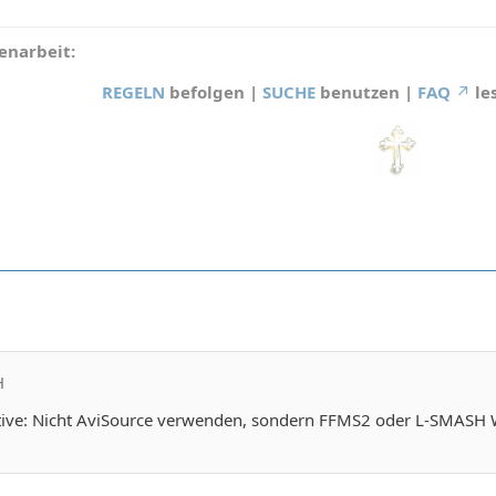
narbeit:
REGELN
befolgen |
SUCHE
benutzen |
FAQ
le
H
tive: Nicht AviSource verwenden, sondern FFMS2 oder L-SMASH W