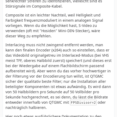
senkrechter Streifen zu identifizieren, vielleicht sind es
Störsignale im Composite-Kabel.
Composite ist ein leichter Nachteil, weil Helligkeit und
Farbigkeit frequenzmoduliert in einem analogen Signal
vorliegen. Wenn du die Möglichkeit hast, S-Video zu
verwenden (oft mit "Hosiden" Mini-DIN-Stecker), wäre
dieser Weg zu empfehlen.
Interlacing muss nicht zwingend entfernt werden, man
kann den finalen Encoder (x264) auch so einstellen, dass er
das Videobild originalgetreu im Interlaced-Modus (bei VHS
meist TFF, oberes Halbbild zuerst) speichert (und dieses erst
bei der Wiedergabe auf einem Flachbildschirm passend
aufbereitet wird). Aber wenn du das vorher hochwertiger in
der Filterung vor der Encodierung tun willst, ist QTGMC
sicher der qualitativ beste Filter; nur die Installation aller
beteiligter Komponenten ist etwas aufwändig. Es wird dann
von 50 Halbbildern pro Sekunde auf 50 Vollbilder pro
Sekunde hochgerechnet, es sei denn, du lässt die Bildrate
entweder innerhalb von QTGMC mit
oder
FPSDivisor=2
nachträglich halbieren.
Hier noch etwas ausführlichere Dokumentation zu den