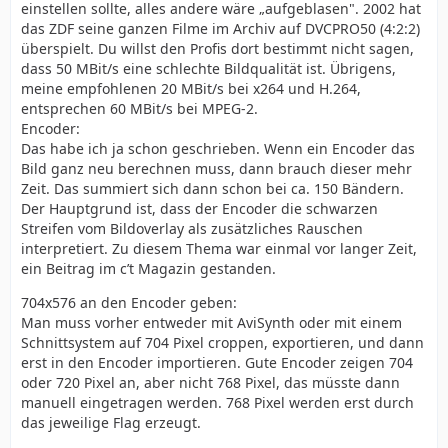
einstellen sollte, alles andere wäre „aufgeblasen". 2002 hat
das ZDF seine ganzen Filme im Archiv auf DVCPRO50 (4:2:2)
überspielt. Du willst den Profis dort bestimmt nicht sagen,
dass 50 MBit/s eine schlechte Bildqualität ist. Übrigens,
meine empfohlenen 20 MBit/s bei x264 und H.264,
entsprechen 60 MBit/s bei MPEG-2.
Encoder:
Das habe ich ja schon geschrieben. Wenn ein Encoder das
Bild ganz neu berechnen muss, dann brauch dieser mehr
Zeit. Das summiert sich dann schon bei ca. 150 Bändern.
Der Hauptgrund ist, dass der Encoder die schwarzen
Streifen vom Bildoverlay als zusätzliches Rauschen
interpretiert. Zu diesem Thema war einmal vor langer Zeit,
ein Beitrag im c’t Magazin gestanden.
704x576 an den Encoder geben:
Man muss vorher entweder mit AviSynth oder mit einem
Schnittsystem auf 704 Pixel croppen, exportieren, und dann
erst in den Encoder importieren. Gute Encoder zeigen 704
oder 720 Pixel an, aber nicht 768 Pixel, das müsste dann
manuell eingetragen werden. 768 Pixel werden erst durch
das jeweilige Flag erzeugt.