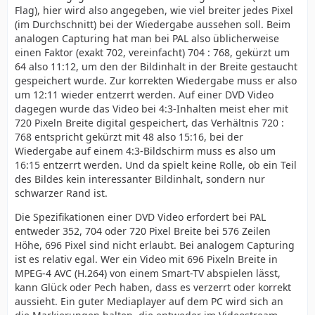
Flag), hier wird also angegeben, wie viel breiter jedes Pixel
(im Durchschnitt) bei der Wiedergabe aussehen soll. Beim
analogen Capturing hat man bei PAL also üblicherweise
einen Faktor (exakt 702, vereinfacht) 704 : 768, gekürzt um
64 also 11:12, um den der Bildinhalt in der Breite gestaucht
gespeichert wurde. Zur korrekten Wiedergabe muss er also
um 12:11 wieder entzerrt werden. Auf einer DVD Video
dagegen wurde das Video bei 4:3-Inhalten meist eher mit
720 Pixeln Breite digital gespeichert, das Verhältnis 720 :
768 entspricht gekürzt mit 48 also 15:16, bei der
Wiedergabe auf einem 4:3-Bildschirm muss es also um
16:15 entzerrt werden. Und da spielt keine Rolle, ob ein Teil
des Bildes kein interessanter Bildinhalt, sondern nur
schwarzer Rand ist.
Die Spezifikationen einer DVD Video erfordert bei PAL
entweder 352, 704 oder 720 Pixel Breite bei 576 Zeilen
Höhe, 696 Pixel sind nicht erlaubt. Bei analogem Capturing
ist es relativ egal. Wer ein Video mit 696 Pixeln Breite in
MPEG-4 AVC (H.264) von einem Smart-TV abspielen lässt,
kann Glück oder Pech haben, dass es verzerrt oder korrekt
aussieht. Ein guter Mediaplayer auf dem PC wird sich an