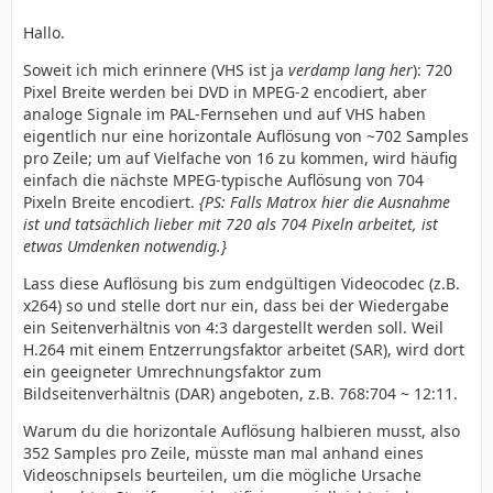
Hallo.
Soweit ich mich erinnere (VHS ist ja
verdamp lang her
): 720
Pixel Breite werden bei DVD in MPEG-2 encodiert, aber
analoge Signale im PAL-Fernsehen und auf VHS haben
eigentlich nur eine horizontale Auflösung von ~702 Samples
pro Zeile; um auf Vielfache von 16 zu kommen, wird häufig
einfach die nächste MPEG-typische Auflösung von 704
Pixeln Breite encodiert.
{PS: Falls Matrox hier die Ausnahme
ist und tatsächlich lieber mit 720 als 704 Pixeln arbeitet, ist
etwas Umdenken notwendig.}
Lass diese Auflösung bis zum endgültigen Videocodec (z.B.
x264) so und stelle dort nur ein, dass bei der Wiedergabe
ein Seitenverhältnis von 4:3 dargestellt werden soll. Weil
H.264 mit einem Entzerrungsfaktor arbeitet (SAR), wird dort
ein geeigneter Umrechnungsfaktor zum
Bildseitenverhältnis (DAR) angeboten, z.B. 768:704 ~ 12:11.
Warum du die horizontale Auflösung halbieren musst, also
352 Samples pro Zeile, müsste man mal anhand eines
Videoschnipsels beurteilen, um die mögliche Ursache