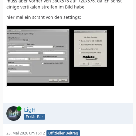
muss aber vorher von 360x576 auf 720x576, da ich sonst
einige vertikalen streifen im Bild habe.
hier mal ein scrsht von den settings:
Online
LigH
Erklär-Bär
23. Mai 2026 um 16:12
Offizieller Beitrag