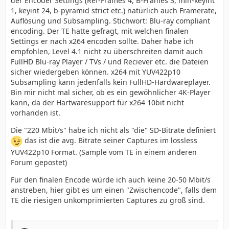
der Encoder Settings (Ref-Frames 4, B-Frames 3, min-keyint
1, keyint 24, b-pyramid strict etc.) natürlich auch Framerate,
Auflösung und Subsampling. Stichwort: Blu-ray compliant
encoding. Der TE hatte gefragt, mit welchen finalen
Settings er nach x264 encoden sollte. Daher habe ich
empfohlen, Level 4.1 nicht zu überschreiten damit auch
FullHD Blu-ray Player / TVs / und Reciever etc. die Dateien
sicher wiedergeben können. x264 mit YUV422p10
Subsampling kann jedenfalls kein FullHD-Hardwareplayer.
Bin mir nicht mal sicher, ob es ein gewöhnlicher 4K-Player
kann, da der Hartwaresupport für x264 10bit nicht
vorhanden ist.
Die "220 Mbit/s" habe ich nicht als "die" SD-Bitrate definiert
das ist die avg. Bitrate seiner Captures im lossless
YUV422p10 Format. (Sample vom TE in einem anderen
Forum gepostet)
Für den finalen Encode würde ich auch keine 20-50 Mbit/s
anstreben, hier gibt es um einen "Zwischencode", falls dem
TE die riesigen unkomprimierten Captures zu groß sind.