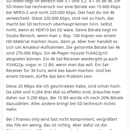
SD-Video liegt im Bereich von 3.1 und 3.2. 4.1 ist ab 4k. Ein
SD-Video hat rechnerisch nur eine Bitrate von 15.600 Kbps
bei MPEG-2 und nicht 220.000 Kbps. Das hast du mit 4k
verwechselt. Diese 220.000 Kbps, sind viel zu hoch, das
macht bei SD technisch überhaupt keinen Sinn. Selbst
nicht, wenn es HDR10 bei SD wäre. Deine Bitrate liegt im
Studio-Bereich, wenn man z. Bsp. 100 Kopien von einem
HD-Material machen muss, dann ja. Aber hier handelt es
sich um Amateur-Aufnahmen. Die genormte Bitrate bei 4k
sind 270.000 Kbps. Ein 4k-Player müsste YUV422p10
abspielen können. Ein 4k Sat-Receiver wiedergibt ja auch
YUV422p, sogar in 12 Bit, wenn man das will. Ein Sat-
Receiver für 30 Euro, wird das kaum machen. Und bei
einem Stream, dürfte das kein Problem sein.
Diese 20 Mbps die ich geschrieben habe, sind schon hoch.
Da x264 und H.264 drei Mal so effektiv sind, bräuchte man
daher nur 5.200 kbps. Bei 10 Bit würde ich noch 20% Bitrate
dazuzählen. Alles andere bringt bei SD technisch nichts
mehr.
Bei I Frames only wird fast nicht komprimiert, vergrößert
das File ein wenig, das ist richtig. Aber dafür ist die