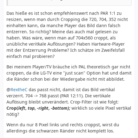
Das hieße es ist schon empfehlenswert nach PAR 1:1 zu
resizen, wenn man durch Cropping die 720, 704, 352 nicht
einhalten kann, da manche Player das Bild dann falsch
entzerren. So richtig? Meine das auch mal gelesen zu
haben. Was wäre, wenn man auf 704x560 croppt, als
unübliche veritkale Auflösungen? Haben Hartware-Player
mit der Entzerrung Probleme? Ich schätze im Zweifelsfall
einfach mal probieren?
Bei meinem Player/TV bräuche ich PAL theoretisch gar nicht
croppen, da die LG-TV eine "just scan" Option hat und damit
die Ränder schon bei der Wiedergabe nicht mit abbildet.
@
RextheC
das passt nicht, damit ist das Bild vertikal
verzerrt. 704 -> 768 passt (PAR 12:11). Die vertikale
Auflösung bleibt unverändert. Crop-Filter ist wie folgt:
Crop(
left
,
top
,
-right
,
-bottom);
wirklich so viele Pixel vertikal
nötig?
Wenn du nur 8 Pixel links und rechts croppst, wirst du
allerdings die schwarzen Ränder nicht komplett los.