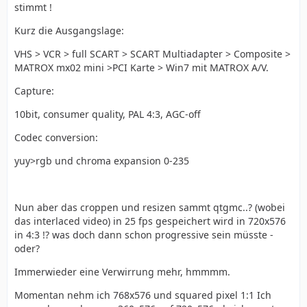
stimmt !
Kurz die Ausgangslage:
VHS > VCR > full SCART > SCART Multiadapter > Composite >
MATROX mx02 mini >PCI Karte > Win7 mit MATROX A/V.
Capture:
10bit, consumer quality, PAL 4:3, AGC-off
Codec conversion:
yuy>rgb und chroma expansion 0-235
Nun aber das croppen und resizen sammt qtgmc..? (wobei
das interlaced video) in 25 fps gespeichert wird in 720x576
in 4:3 !? was doch dann schon progressive sein müsste -
oder?
Immerwieder eine Verwirrung mehr, hmmmm.
Momentan nehm ich 768x576 und squared pixel 1:1 Ich