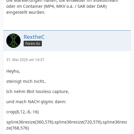
die Markierungen halten, die entweder im Videostream
oder im Container (MP4, MKV o.ä. / SAR oder DAR)
eingestellt wurden.
RextheC
Foren As
31. Mai 2026 um 14:37
Heyho,
steinigt mich nicht..
Ich nehm 8bit lossless capture,
und mach NACH qtgmc dann:
crop(8,12,-8,-16)
spline36resize(360,576).spline36resize(720,576).spline36resi
ze(768,576)