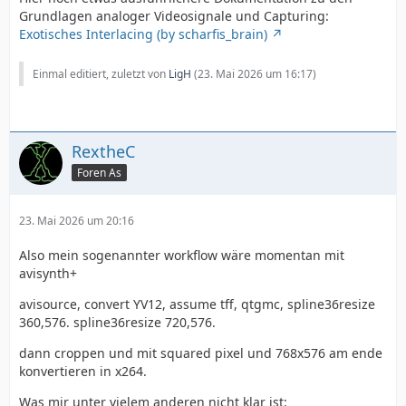
Grundlagen analoger Videosignale und Capturing:
Exotisches Interlacing (by scharfis_brain)
Einmal editiert, zuletzt von
LigH
(
23. Mai 2026 um 16:17
)
RextheC
Foren As
23. Mai 2026 um 20:16
Also mein sogenannter workflow wäre momentan mit
avisynth+
avisource, convert YV12, assume tff, qtgmc, spline36resize
360,576. spline36resize 720,576.
dann croppen und mit squared pixel und 768x576 am ende
konvertieren in x264.
Was mir unter vielem anderen nicht klar ist: