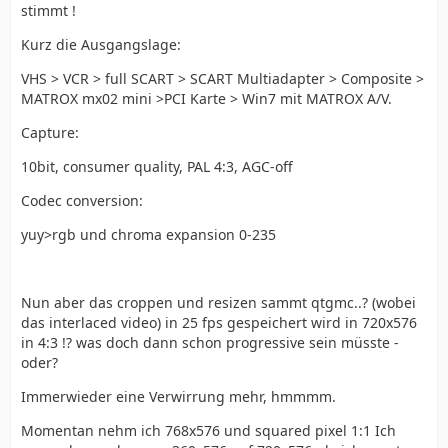
stimmt !
Kurz die Ausgangslage:
VHS > VCR > full SCART > SCART Multiadapter > Composite >
MATROX mx02 mini >PCI Karte > Win7 mit MATROX A/V.
Capture:
10bit, consumer quality, PAL 4:3, AGC-off
Codec conversion:
yuy>rgb und chroma expansion 0-235
Nun aber das croppen und resizen sammt qtgmc..? (wobei
das interlaced video) in 25 fps gespeichert wird in 720x576
in 4:3 !? was doch dann schon progressive sein müsste -
oder?
Immerwieder eine Verwirrung mehr, hmmmm.
Momentan nehm ich 768x576 und squared pixel 1:1 Ich