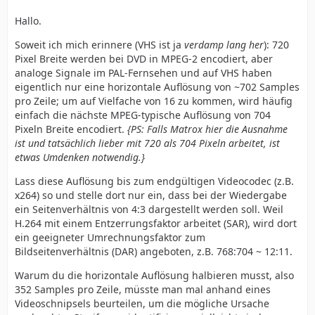
Hallo.
Soweit ich mich erinnere (VHS ist ja
verdamp lang her
): 720
Pixel Breite werden bei DVD in MPEG-2 encodiert, aber
analoge Signale im PAL-Fernsehen und auf VHS haben
eigentlich nur eine horizontale Auflösung von ~702 Samples
pro Zeile; um auf Vielfache von 16 zu kommen, wird häufig
einfach die nächste MPEG-typische Auflösung von 704
Pixeln Breite encodiert.
{PS: Falls Matrox hier die Ausnahme
ist und tatsächlich lieber mit 720 als 704 Pixeln arbeitet, ist
etwas Umdenken notwendig.}
Lass diese Auflösung bis zum endgültigen Videocodec (z.B.
x264) so und stelle dort nur ein, dass bei der Wiedergabe
ein Seitenverhältnis von 4:3 dargestellt werden soll. Weil
H.264 mit einem Entzerrungsfaktor arbeitet (SAR), wird dort
ein geeigneter Umrechnungsfaktor zum
Bildseitenverhältnis (DAR) angeboten, z.B. 768:704 ~ 12:11.
Warum du die horizontale Auflösung halbieren musst, also
352 Samples pro Zeile, müsste man mal anhand eines
Videoschnipsels beurteilen, um die mögliche Ursache