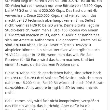
SD-Video liegt im Bereich von 3.1 und 3.2. 4.1 ist ab 4k. Ein
SD-Video hat rechnerisch nur eine Bitrate von 15.600 Kbps
bei MPEG-2 und nicht 220.000 Kbps. Das hast du mit 4k
verwechselt. Diese 220.000 Kbps, sind viel zu hoch, das
macht bei SD technisch überhaupt keinen Sinn. Selbst
nicht, wenn es HDR10 bei SD wäre. Deine Bitrate liegt im
Studio-Bereich, wenn man z. Bsp. 100 Kopien von einem
HD-Material machen muss, dann ja. Aber hier handelt es
sich um Amateur-Aufnahmen. Die genormte Bitrate bei 4k
sind 270.000 Kbps. Ein 4k-Player müsste YUV422p10
abspielen können. Ein 4k Sat-Receiver wiedergibt ja auch
YUV422p, sogar in 12 Bit, wenn man das will. Ein Sat-
Receiver für 30 Euro, wird das kaum machen. Und bei
einem Stream, dürfte das kein Problem sein.
Diese 20 Mbps die ich geschrieben habe, sind schon hoch.
Da x264 und H.264 drei Mal so effektiv sind, bräuchte man
daher nur 5.200 kbps. Bei 10 Bit würde ich noch 20% Bitrate
dazuzählen. Alles andere bringt bei SD technisch nichts
mehr.
Bei I Frames only wird fast nicht komprimiert, vergrößert
das File ein wenig, das ist richtig. Aber dafür ist die