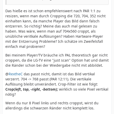
Das hieße es ist schon empfehlenswert nach PAR 1:1 zu
resizen, wenn man durch Cropping die 720, 704, 352 nicht
einhalten kann, da manche Player das Bild dann falsch
entzerren. So richtig? Meine das auch mal gelesen zu
haben. Was wäre, wenn man auf 704x560 croppt, als
unübliche veritkale Auflösungen? Haben Hartware-Player
mit der Entzerrung Probleme? Ich schätze im Zweifelsfall
einfach mal probieren?
Bei meinem Player/TV bräuche ich PAL theoretisch gar nicht
croppen, da die LG-TV eine "just scan" Option hat und damit
die Ränder schon bei der Wiedergabe nicht mit abbildet.
@
RextheC
das passt nicht, damit ist das Bild vertikal
verzerrt. 704 -> 768 passt (PAR 12:11). Die vertikale
Auflösung bleibt unverändert. Crop-Filter ist wie folgt:
Crop(
left
,
top
,
-right
,
-bottom);
wirklich so viele Pixel vertikal
nötig?
Wenn du nur 8 Pixel links und rechts croppst, wirst du
allerdings die schwarzen Ränder nicht komplett los.