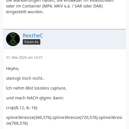
die Markierungen halten, die entweder im Videostream
oder im Container (MP4, MKV o.ä. / SAR oder DAR)
eingestellt wurden.
RextheC
Foren As
31. Mai 2026 um 14:37
Heyho,
steinigt mich nicht..
Ich nehm 8bit lossless capture,
und mach NACH qtgmc dann:
crop(8,12,-8,-16)
spline36resize(360,576).spline36resize(720,576).spline36resi
ze(768,576)