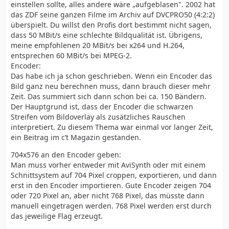
einstellen sollte, alles andere wäre „aufgeblasen". 2002 hat
das ZDF seine ganzen Filme im Archiv auf DVCPRO50 (4:2:2)
überspielt. Du willst den Profis dort bestimmt nicht sagen,
dass 50 MBit/s eine schlechte Bildqualität ist. Übrigens,
meine empfohlenen 20 MBit/s bei x264 und H.264,
entsprechen 60 MBit/s bei MPEG-2.
Encoder:
Das habe ich ja schon geschrieben. Wenn ein Encoder das
Bild ganz neu berechnen muss, dann brauch dieser mehr
Zeit. Das summiert sich dann schon bei ca. 150 Bändern.
Der Hauptgrund ist, dass der Encoder die schwarzen
Streifen vom Bildoverlay als zusätzliches Rauschen
interpretiert. Zu diesem Thema war einmal vor langer Zeit,
ein Beitrag im c’t Magazin gestanden.
704x576 an den Encoder geben:
Man muss vorher entweder mit AviSynth oder mit einem
Schnittsystem auf 704 Pixel croppen, exportieren, und dann
erst in den Encoder importieren. Gute Encoder zeigen 704
oder 720 Pixel an, aber nicht 768 Pixel, das müsste dann
manuell eingetragen werden. 768 Pixel werden erst durch
das jeweilige Flag erzeugt.