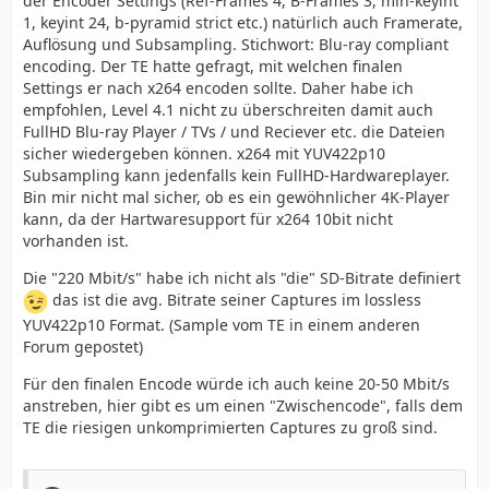
der Encoder Settings (Ref-Frames 4, B-Frames 3, min-keyint
1, keyint 24, b-pyramid strict etc.) natürlich auch Framerate,
Auflösung und Subsampling. Stichwort: Blu-ray compliant
encoding. Der TE hatte gefragt, mit welchen finalen
Settings er nach x264 encoden sollte. Daher habe ich
empfohlen, Level 4.1 nicht zu überschreiten damit auch
FullHD Blu-ray Player / TVs / und Reciever etc. die Dateien
sicher wiedergeben können. x264 mit YUV422p10
Subsampling kann jedenfalls kein FullHD-Hardwareplayer.
Bin mir nicht mal sicher, ob es ein gewöhnlicher 4K-Player
kann, da der Hartwaresupport für x264 10bit nicht
vorhanden ist.
Die "220 Mbit/s" habe ich nicht als "die" SD-Bitrate definiert
das ist die avg. Bitrate seiner Captures im lossless
YUV422p10 Format. (Sample vom TE in einem anderen
Forum gepostet)
Für den finalen Encode würde ich auch keine 20-50 Mbit/s
anstreben, hier gibt es um einen "Zwischencode", falls dem
TE die riesigen unkomprimierten Captures zu groß sind.