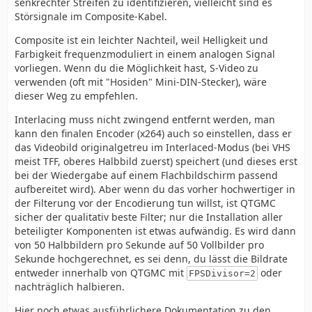
senkrechter Streifen zu identifizieren, vielleicht sind es
Störsignale im Composite-Kabel.
Composite ist ein leichter Nachteil, weil Helligkeit und
Farbigkeit frequenzmoduliert in einem analogen Signal
vorliegen. Wenn du die Möglichkeit hast, S-Video zu
verwenden (oft mit "Hosiden" Mini-DIN-Stecker), wäre
dieser Weg zu empfehlen.
Interlacing muss nicht zwingend entfernt werden, man
kann den finalen Encoder (x264) auch so einstellen, dass er
das Videobild originalgetreu im Interlaced-Modus (bei VHS
meist TFF, oberes Halbbild zuerst) speichert (und dieses erst
bei der Wiedergabe auf einem Flachbildschirm passend
aufbereitet wird). Aber wenn du das vorher hochwertiger in
der Filterung vor der Encodierung tun willst, ist QTGMC
sicher der qualitativ beste Filter; nur die Installation aller
beteiligter Komponenten ist etwas aufwändig. Es wird dann
von 50 Halbbildern pro Sekunde auf 50 Vollbilder pro
Sekunde hochgerechnet, es sei denn, du lässt die Bildrate
entweder innerhalb von QTGMC mit
oder
FPSDivisor=2
nachträglich halbieren.
Hier noch etwas ausführlichere Dokumentation zu den