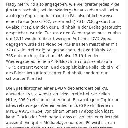
Flag), hier wird also angegeben, wie viel breiter jedes Pixel
(im Durchschnitt) bei der Wiedergabe aussehen soll. Beim
analogen Capturing hat man bei PAL also üblicherweise
einen Faktor (exakt 702, vereinfacht) 704 : 768, gekürzt um
64 also 11:12, um den der Bildinhalt in der Breite gestaucht
gespeichert wurde. Zur korrekten Wiedergabe muss er also
um 12:11 wieder entzerrt werden. Auf einer DVD Video
dagegen wurde das Video bei 4:3-Inhalten meist eher mit
720 Pixeln Breite digital gespeichert, das Verhältnis 720 :
768 entspricht gekürzt mit 48 also 15:16, bei der
Wiedergabe auf einem 4:3-Bildschirm muss es also um
16:15 entzerrt werden. Und da spielt keine Rolle, ob ein Teil
des Bildes kein interessanter Bildinhalt, sondern nur
schwarzer Rand ist.
Die Spezifikationen einer DVD Video erfordert bei PAL
entweder 352, 704 oder 720 Pixel Breite bei 576 Zeilen
Höhe, 696 Pixel sind nicht erlaubt. Bei analogem Capturing
ist es relativ egal. Wer ein Video mit 696 Pixeln Breite in
MPEG-4 AVC (H.264) von einem Smart-TV abspielen lässt,
kann Glück oder Pech haben, dass es verzerrt oder korrekt
aussieht. Ein guter Mediaplayer auf dem PC wird sich an