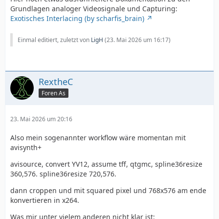
Grundlagen analoger Videosignale und Capturing:
Exotisches Interlacing (by scharfis_brain)
Einmal editiert, zuletzt von
LigH
(
23. Mai 2026 um 16:17
)
RextheC
Foren As
23. Mai 2026 um 20:16
Also mein sogenannter workflow wäre momentan mit
avisynth+
avisource, convert YV12, assume tff, qtgmc, spline36resize
360,576. spline36resize 720,576.
dann croppen und mit squared pixel und 768x576 am ende
konvertieren in x264.
Was mir unter vielem anderen nicht klar ist: