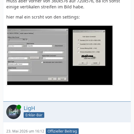
muss aber vorher von 360x576 auf 720x576, da ich sonst
einige vertikalen streifen im Bild habe.
hier mal ein scrsht von den settings:
Online
LigH
Erklär-Bär
23. Mai 2026 um 16:12
Offizieller Beitrag