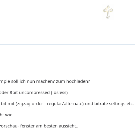
ample soll ich nun machen? zum hochladen?
oder 8bit uncompressed (losless)
1bit mit (zigzag order - regular/alternate) und bitrate settings etc.
t wie:
orschau- fenster am besten aussieht...