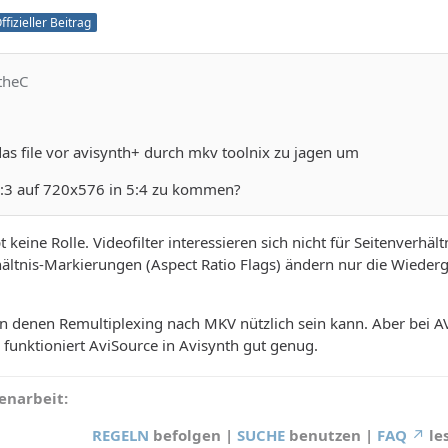
ffizieller Beitrag
theC
das file vor avisynth+ durch mkv toolnix zu jagen um
:3 auf 720x576 in 5:4 zu kommen?
 keine Rolle. Videofilter interessieren sich nicht für Seitenverhältn
hältnis-Markierungen (Aspect Ratio Flags) ändern nur die Wieder
in denen Remultiplexing nach MKV nützlich sein kann. Aber bei AV
 funktioniert AviSource in Avisynth gut genug.
narbeit:
REGELN
befolgen |
SUCHE
benutzen |
FAQ
le