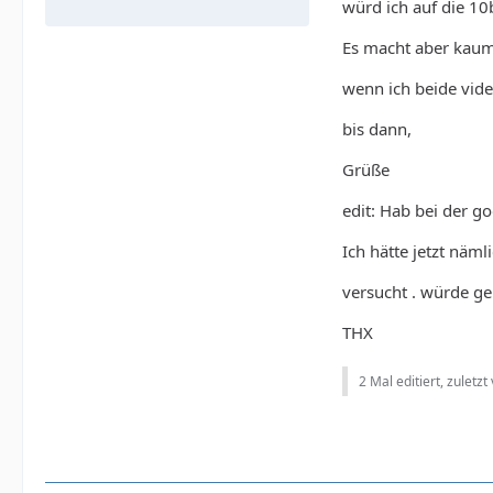
würd ich auf die 1
Es macht aber kaum
wenn ich beide vide
bis dann,
Grüße
edit: Hab bei der g
Ich hätte jetzt näm
versucht . würde ge
THX
2 Mal editiert, zuletzt