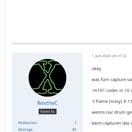
1. Juni 2026 um 21:32
okey
was fürn capture s
-m101 codec in 10 
-I frame (lossy) 8-1
RextheC
wenns nur drum geh
Foren As
beim capturen das v
Reaktionen
1
Beiträge
81