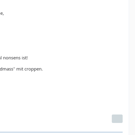
e,
l nonsens ist!
ndmass" mit croppen.