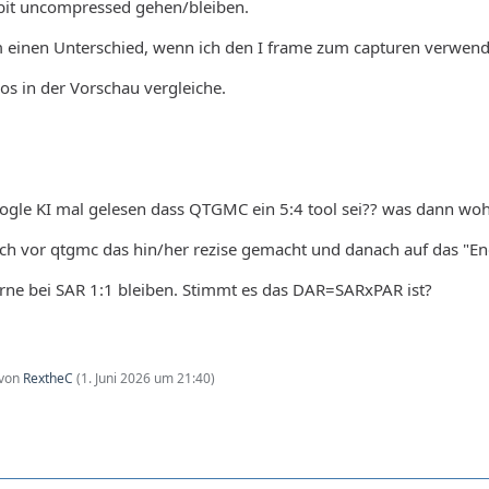
0bit uncompressed gehen/bleiben.
 einen Unterschied, wenn ich den I frame zum capturen verwend
os in der Vorschau vergleiche.
oogle KI mal gelesen dass QTGMC ein 5:4 tool sei?? was dann woh
lich vor qtgmc das hin/her rezise gemacht und danach auf das "E
rne bei SAR 1:1 bleiben. Stimmt es das DAR=SARxPAR ist?
 von
RextheC
(
1. Juni 2026 um 21:40
)