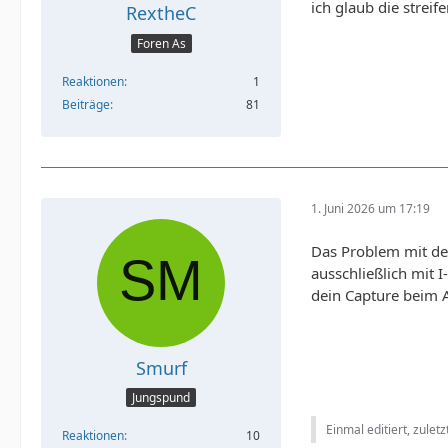
ich glaub die strei
RextheC
Foren As
Reaktionen
1
Beiträge
81
1. Juni 2026 um 17:19
Das Problem mit de
ausschließlich mit 
dein Capture beim Ab
Smurf
Jungspund
Einmal editiert, zulet
Reaktionen
10