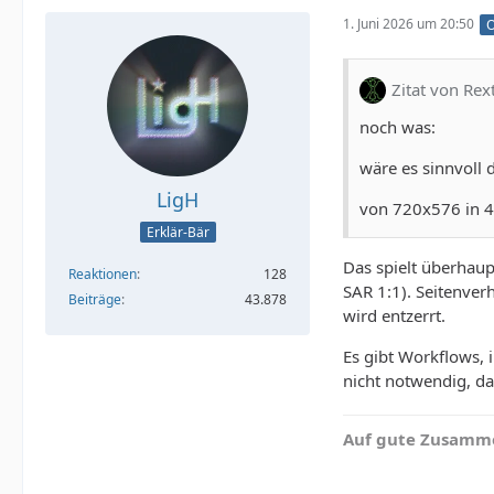
1. Juni 2026 um 20:50
O
Zitat von Rex
noch was:
wäre es sinnvoll 
LigH
von 720x576 in 4
Erklär-Bär
Das spielt überhaupt
Reaktionen
128
SAR 1:1). Seitenver
Beiträge
43.878
wird entzerrt.
Es gibt Workflows, 
nicht notwendig, da
Auf gute Zusamme