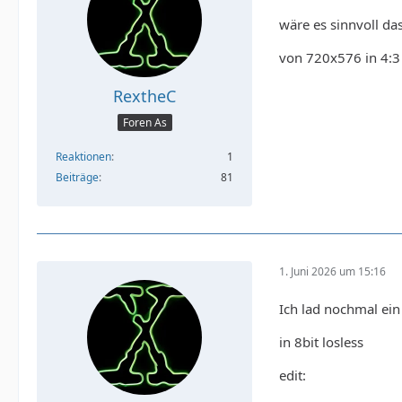
wäre es sinnvoll da
von 720x576 in 4:3
RextheC
Foren As
Reaktionen
1
Beiträge
81
1. Juni 2026 um 15:16
Ich lad nochmal ein
in 8bit losless
edit: