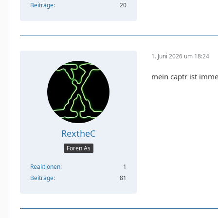
Beiträge
20
1. Juni 2026 um 18:24
mein captr ist imm
RextheC
Foren As
Reaktionen
1
Beiträge
81