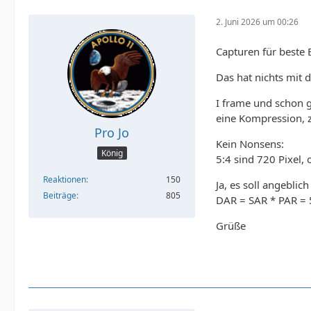
2. Juni 2026 um 00:26
Capturen für beste B
Das hat nichts mit 
I frame und schon 
eine Kompression, z
Pro Jo
Kein Nonsens:
König
5:4 sind 720 Pixel, 
Reaktionen
150
Ja, es soll angeblic
Beiträge
805
DAR = SAR * PAR = 
Grüße