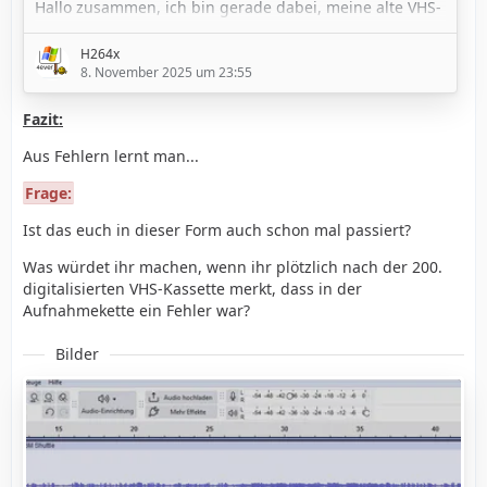
Hallo zusammen, ich bin gerade dabei, meine alte VHS-
Videosammlung zu digitalisieren –
bis mein
Panasonic DMR-EH65
(den ich als
H264x
Durchschleif-Gerät für die
Blackmagic Intensity Shuttle
8. November 2025 um 23:55
nutze)
von heute auf morgen den Geist aufgegeben hat.
Fazit:
Aus Fehlern lernt man...
Was ist passiert:
Frage:
Die
Festplatte machte laute Klick-Geräusche
, und es
kam
kein Bild mehr
– der Bildschirm blieb einfach
Ist das euch in dieser Form auch schon mal passiert?
schwarz.
Was würdet ihr machen, wenn ihr plötzlich nach der 200.
digitalisierten VHS-Kassette merkt, dass in der
Nach langer Recherche im Internet und dank ChatGPT
Aufnahmekette ein Fehler war?
bin ich schließlich auf…
Bilder