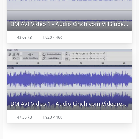
BM AVI Video 1 - Audio Cinch vom VHS über Panasonic DMR-EH65 an BM Shuttle.png
43,08 kB
1.920 × 460
BM AVI Video 1 - Audio Cinch vom Videorecorder direkt an BM Intensity Shuttle.png
47,36 kB
1.920 × 460